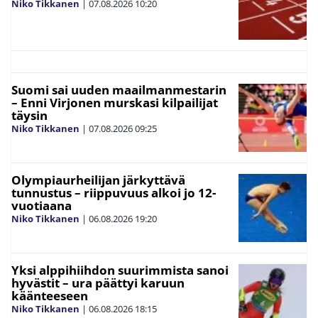
Niko Tikkanen
|
07.08.2026
10:20
Suomi sai uuden maailmanmestarin
– Enni Virjonen murskasi kilpailijat
täysin
Niko Tikkanen
|
07.08.2026
09:25
Olympiaurheilijan järkyttävä
tunnustus – riippuvuus alkoi jo 12-
vuotiaana
Niko Tikkanen
|
06.08.2026
19:20
Yksi alppihiihdon suurimmista sanoi
hyvästit – ura päättyi karuun
käänteeseen
Niko Tikkanen
|
06.08.2026
18:15