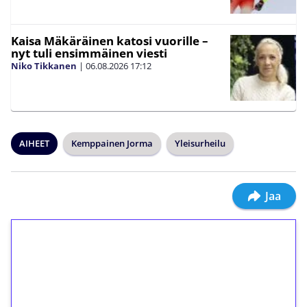
Kaisa Mäkäräinen katosi vuorille –
nyt tuli ensimmäinen viesti
Niko Tikkanen
|
06.08.2026
17:12
AIHEET
Kemppainen Jorma
Yleisurheilu
Jaa
1€ = 10€ arvosta
ilmaiskierroksia ilman
kierrätystä!