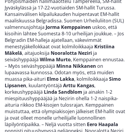
Pohjoismaiden hallimaaottelu Tampereella, SM-hallit
Jyväskylässä ja 17-22-vuotiaiden SM-hallit Turussa.
Kansainvälisen kilpailukauden huipentavat EM-hallit
maaliskuussa Belgradissa. Suomen Urheiluliiton (SUL)
valmennusjohtaja
Jorma Kemppainen
uskoo, että
kisoihin lähtee Suomesta 8-10 urheilijan joukkue. – Jos
Belgradin EM-halleja ajatellaan, väkevimmät
menestyjäkellokkaat ovat kolmiloikkaaja
Kristiina
Mäkelä
, aitajuoksija
Nooralotta Neziri
ja
seiväshyppääjä
Wilma Murto
, Kemppainen ennustaa.
– Myös seiväshyppääjä
Minna Nikkanen
on
lupaavassa kunnossa. Odotan myös, että muiden
muassa pika-aituri
Elmo Lakka
, kolmiloikkaaja
Simo
Lipsanen
, kuulantyöntäjä
Arttu Kangas
,
korkeushyppääjä
Linda Sandblom
ja ainakin 1-2
miespituushyppääjää ja Nezirin ohella 1-2 naispika-
aituria rikkoo EM-kisojen tulosrajan. Kemppainen
muistuttaa, että olympiakisojen jälkeiset EM-hallit ovat
ja ovat olleet monelle urheilijalle luonnollinen
läpilyöntipaikka. – Neljä vuotta sitten
Eero Haapala
ponnisti pituushypyssä neljänneksi, Nooralotta Neziri