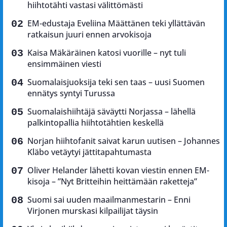
hiihtotähti vastasi välittömästi
EM-edustaja Eveliina Määttänen teki yllättävän
ratkaisun juuri ennen arvokisoja
Kaisa Mäkäräinen katosi vuorille – nyt tuli
ensimmäinen viesti
Suomalaisjuoksija teki sen taas – uusi Suomen
ennätys syntyi Turussa
Suomalaishiihtäjä säväytti Norjassa – lähellä
palkintopallia hiihtotähtien keskellä
Norjan hiihtofanit saivat karun uutisen – Johannes
Kläbo vetäytyi jättitapahtumasta
Oliver Helander lähetti kovan viestin ennen EM-
kisoja – ”Nyt Britteihin heittämään raketteja”
Suomi sai uuden maailmanmestarin – Enni
Virjonen murskasi kilpailijat täysin