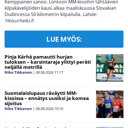
Kemppainen sanoo. Lontoon MM-kisoihin tähtäävien
kilpakävelijöiden kausi alkaa maaliskuussa Slovakian
Dudincessa 50 kilometrin kilpailulla.
Lähde:
Yleisurheilu.fi
LUE MYÖS:
Pinja Kärhä pamautti hurjan
tuloksen – karsintaraja ylittyi peräti
neljällä metrillä
Niko Tikkanen
|
08.08.2026
11:17
Suomalaislupaus räväytti MM-
kisoissa – ennätys uusiksi ja komea
sijoitus
Niko Tikkanen
|
08.08.2026
10:10