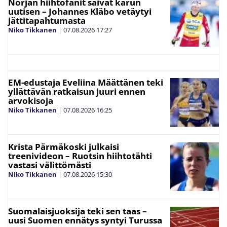
Norjan hiihtofanit saivat karun
uutisen – Johannes Kläbo vetäytyi
jättitapahtumasta
Niko Tikkanen
|
07.08.2026
17:27
EM-edustaja Eveliina Määttänen teki
yllättävän ratkaisun juuri ennen
arvokisoja
Niko Tikkanen
|
07.08.2026
16:25
Krista Pärmäkoski julkaisi
treenivideon – Ruotsin hiihtotähti
vastasi välittömästi
Niko Tikkanen
|
07.08.2026
15:30
Suomalaisjuoksija teki sen taas –
uusi Suomen ennätys syntyi Turussa