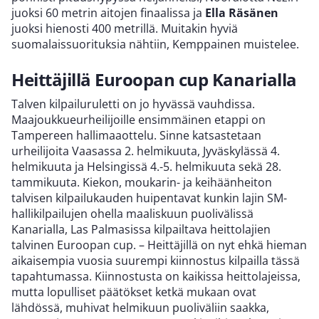
juoksi 60 metrin aitojen finaalissa ja
Ella Räsänen
juoksi hienosti 400 metrillä. Muitakin hyviä
suomalaissuorituksia nähtiin, Kemppainen muistelee.
Heittäjillä Euroopan cup Kanarialla
Talven kilpailuruletti on jo hyvässä vauhdissa.
Maajoukkueurheilijoille ensimmäinen etappi on
Tampereen hallimaaottelu. Sinne katsastetaan
urheilijoita Vaasassa 2. helmikuuta, Jyväskylässä 4.
helmikuuta ja Helsingissä 4.-5. helmikuuta sekä 28.
tammikuuta. Kiekon, moukarin- ja keihäänheiton
talvisen kilpailukauden huipentavat kunkin lajin SM-
hallikilpailujen ohella maaliskuun puolivälissä
Kanarialla, Las Palmasissa kilpailtava heittolajien
talvinen Euroopan cup. – Heittäjillä on nyt ehkä hieman
aikaisempia vuosia suurempi kiinnostus kilpailla tässä
tapahtumassa. Kiinnostusta on kaikissa heittolajeissa,
mutta lopulliset päätökset ketkä mukaan ovat
lähdössä, muhivat helmikuun puoliväliin saakka,