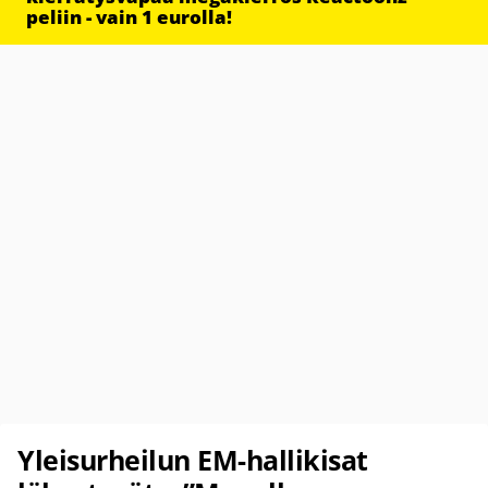
peliin - vain 1 eurolla!
Yleisurheilun EM-hallikisat