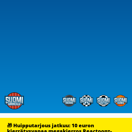
🎁 Huipputarjous jatkuu: 10 euron
kierrätysvapaa megakierros Reactoonz-