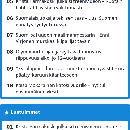
Krista Pärmäkoski julkaisi treenivideon – Ruotsin
hiihtotähti vastasi välittömästi
Suomalaisjuoksija teki sen taas – uusi Suomen
ennätys syntyi Turussa
Suomi sai uuden maailmanmestarin – Enni
Virjonen murskasi kilpailijat täysin
Olympiaurheilijan järkyttävä tunnustus –
riippuvuus alkoi jo 12-vuotiaana
Yksi alppihiihdon suurimmista sanoi hyvästit – ura
päättyi karuun käänteeseen
Kaisa Mäkäräinen katosi vuorille – nyt tuli
ensimmäinen viesti
Luetuimmat
Krista Pärmäkoski julkaisi treenivideon – Ruotsin