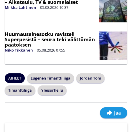
– Aikataulu, TV & suomalaiset
Miikka Lahtinen
|
05.08.2026
10:37
Huumausainesotku ravisteli
Superpesistä – seura teki välittömän
päätöksen
Niko Tikkanen
|
05.08.2026
07:55
AIHEET
Eugenen Timanttiliiga
Jordan Tom
Timanttiliiga
Yleisurheilu
Jaa