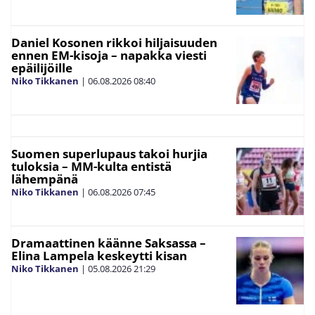
Daniel Kosonen rikkoi hiljaisuuden
ennen EM-kisoja – napakka viesti
epäilijöille
Niko Tikkanen
|
06.08.2026
08:40
Suomen superlupaus takoi hurjia
tuloksia – MM-kulta entistä
lähempänä
Niko Tikkanen
|
06.08.2026
07:45
Dramaattinen käänne Saksassa –
Elina Lampela keskeytti kisan
Niko Tikkanen
|
05.08.2026
21:29