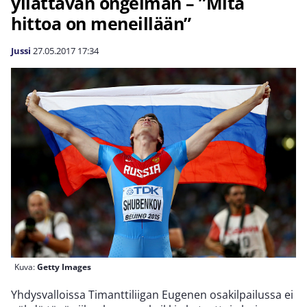
yllättävän ongelman – ”Mitä
hittoa on meneillään”
Jussi
27.05.2017
17:34
Kuva:
Getty Images
Yhdysvalloissa Timanttiliigan Eugenen osakilpailussa ei