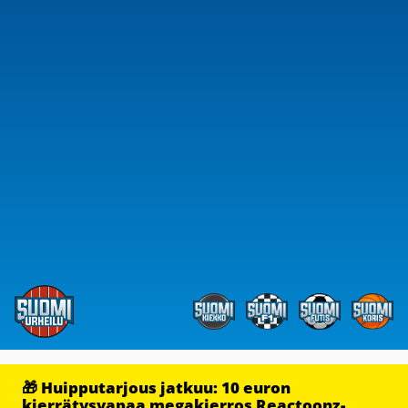
🎁 Huipputarjous jatkuu: 10 euron
kierrätysvapaa megakierros Reactoonz-