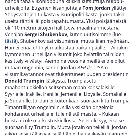
nähdä tänä viikonloppuna kaikkia kutsuttuja huippu-
urheilijoita. Eugenen kisan johtaja
Tom Jordan
yllättyi
Yhdysvaltojen tiukasta viisumipolitiikasta, jonka takia
useita tähtiä jäi pois tapahtumasta. Yksi poisjääneistä
oli 110 metrin aitojen hallitseva maailmanmestaria
Venäjän
Sergei Shubenkov
, kuten uutisoimme (lue
tästä
). Shubenkov sai viisuminsa, mutta liian myöhään.
Hän ei enää ehtinyt matkustaa paikan päälle. – Ainakin
kymmenen urheilijan viisumit joko hylättiin tai niiden
käsittely viivästyi. Aiempina vuosina meillä ei ole ollut
mitään ongelmia, sanoo Jordan
AFP:lle
. USA:n
viisumikäytännöt ovat tiukentuneet uuden presidentin
Donald Trumpin
käskystä. Trump asetti
maahantulokiellon seitsemän maan kansalaisille:
Syyrialle, Irakille, Iranille, Jemenille, Libyalle, Somalialle
ja Sudanille. Jordan ei kuitenkaan suoraan liitä Trumpia
Timanttiliigan ongelmiin, sillä yksikään ongelmia
kohdannut urheilija ei tule näistä maista. – Kukaan
heistä ei ole matkustuskiellossa. Se ei ole syy, eikä se
suoraan liity Trumpiin. Mutta jotain on tekeillä. Jordan
aikoo selvittää asiaa, sillä hän ei halua ikävän tilanteen