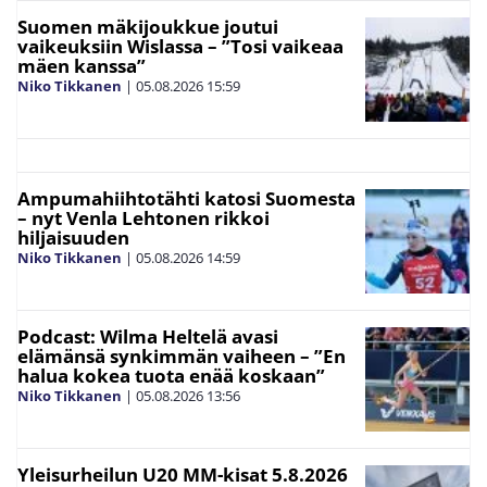
Suomen mäkijoukkue joutui
vaikeuksiin Wislassa – ”Tosi vaikeaa
mäen kanssa”
Niko Tikkanen
|
05.08.2026
15:59
Ampumahiihtotähti katosi Suomesta
– nyt Venla Lehtonen rikkoi
hiljaisuuden
Niko Tikkanen
|
05.08.2026
14:59
Podcast: Wilma Heltelä avasi
elämänsä synkimmän vaiheen – ”En
halua kokea tuota enää koskaan”
Niko Tikkanen
|
05.08.2026
13:56
Yleisurheilun U20 MM-kisat 5.8.2026