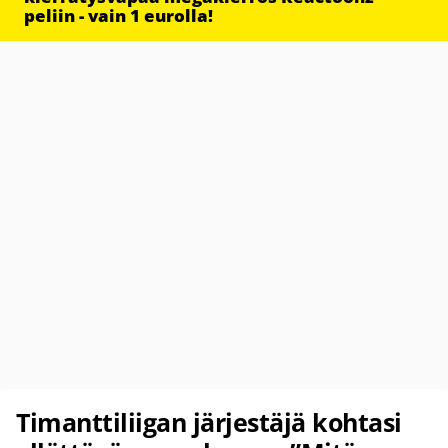
peliin - vain 1 eurolla!
Timanttiliigan järjestäjä kohtasi