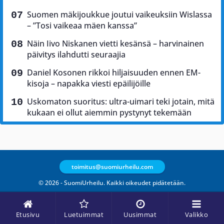
Suomen mäkijoukkue joutui vaikeuksiin Wislassa
– ”Tosi vaikeaa mäen kanssa”
Näin Iivo Niskanen vietti kesänsä – harvinainen
päivitys ilahdutti seuraajia
Daniel Kosonen rikkoi hiljaisuuden ennen EM-
kisoja – napakka viesti epäilijöille
Uskomaton suoritus: ultra-uimari teki jotain, mitä
kukaan ei ollut aiemmin pystynyt tekemään
toimitus@suomiurheilu.com
© 2026 - SuomiUrheilu. Kaikki oikeudet pidätetään.
Etusivu
Luetuimmat
Uusimmat
Valikko