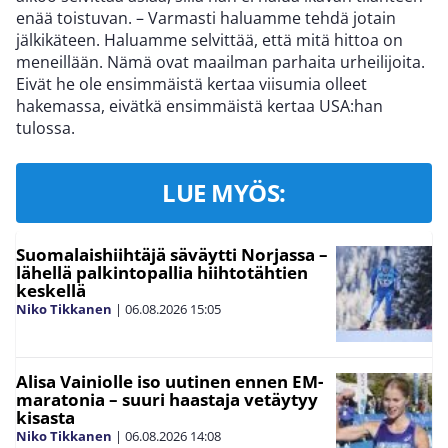
enää toistuvan. – Varmasti haluamme tehdä jotain
jälkikäteen. Haluamme selvittää, että mitä hittoa on
meneillään. Nämä ovat maailman parhaita urheilijoita.
Eivät he ole ensimmäistä kertaa viisumia olleet
hakemassa, eivätkä ensimmäistä kertaa USA:han
tulossa.
LUE MYÖS:
Suomalaishiihtäjä säväytti Norjassa –
lähellä palkintopallia hiihtotähtien
keskellä
Niko Tikkanen
|
06.08.2026
15:05
Alisa Vainiolle iso uutinen ennen EM-
maratonia – suuri haastaja vetäytyy
kisasta
Niko Tikkanen
|
06.08.2026
14:08