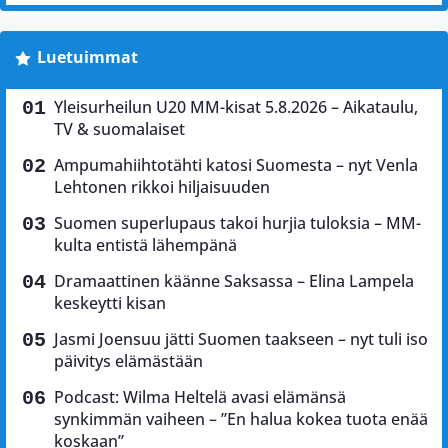
Luetuimmat
Yleisurheilun U20 MM-kisat 5.8.2026 – Aikataulu,
TV & suomalaiset
Ampumahiihtotähti katosi Suomesta – nyt Venla
Lehtonen rikkoi hiljaisuuden
Suomen superlupaus takoi hurjia tuloksia – MM-
kulta entistä lähempänä
Dramaattinen käänne Saksassa – Elina Lampela
keskeytti kisan
Jasmi Joensuu jätti Suomen taakseen – nyt tuli iso
päivitys elämästään
Podcast: Wilma Heltelä avasi elämänsä
synkimmän vaiheen – ”En halua kokea tuota enää
koskaan”