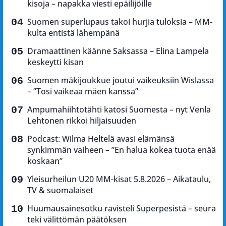
kisoja – napakka viesti epäilijöille
Suomen superlupaus takoi hurjia tuloksia – MM-
kulta entistä lähempänä
Dramaattinen käänne Saksassa – Elina Lampela
keskeytti kisan
Suomen mäkijoukkue joutui vaikeuksiin Wislassa
– ”Tosi vaikeaa mäen kanssa”
Ampumahiihtotähti katosi Suomesta – nyt Venla
Lehtonen rikkoi hiljaisuuden
Podcast: Wilma Heltelä avasi elämänsä
synkimmän vaiheen – ”En halua kokea tuota enää
koskaan”
Yleisurheilun U20 MM-kisat 5.8.2026 – Aikataulu,
TV & suomalaiset
Huumausainesotku ravisteli Superpesistä – seura
teki välittömän päätöksen