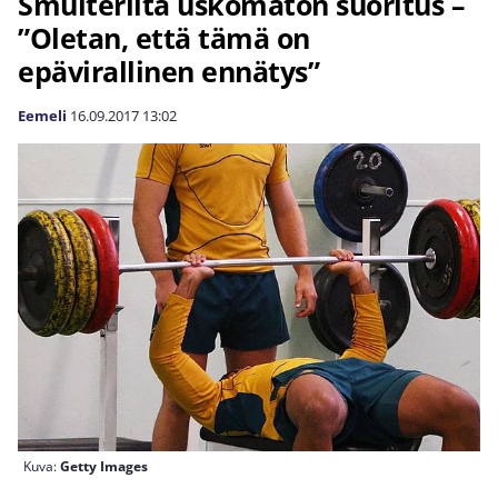
Smulterilta uskomaton suoritus –
”Oletan, että tämä on
epävirallinen ennätys”
Eemeli
16.09.2017
13:02
Kuva:
Getty Images