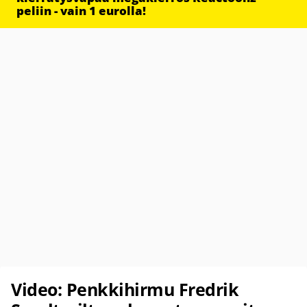
peliin - vain 1 eurolla!
Video: Penkkihirmu Fredrik