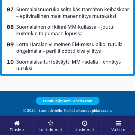
Suomalaisnuorukaiselta käsittämätön keihäskaari
– epävirallinen maailmanennätys murskaksi
Suomalainen oli kiinni MM-kullassa – joutui
kuitenkin taipumaan lopussa
Lotta Haralan viimeinen EM-reissu alkoi tutulla
ongelmalla – perillä odotti kiva yllätys
Suomalaisaituri säväytti MM-radalla – ennätys
uusiksi
toimitus@suomiurheilu.com
© 2026 - SuomiUrheilu. Kaikki oikeudet pidätetään.
Etusivu
Luetuimmat
Uusimmat
Valikko