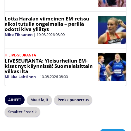
Lotta Haralan viimeinen EM-reissu
alkoi tutulla ongelmalla – perillä
odotti kiva yllätys
Niko Tikkanen
|
10.08.2026
08:00
LIVE-SEURANTA
LIVESEURANTA: Yleisurheilun EM-
kisat nyt käynnissä! Suomalaisittain
vilkas ilta
Miikka Lahtinen
|
10.08.2026
08:00
AIHEET
Muut lajit
Penkkipunnerrus
Smulter Fredrik