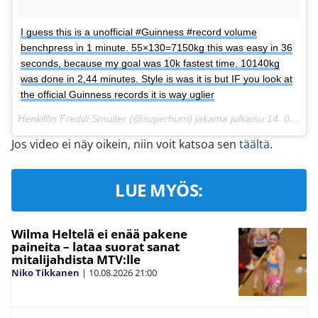
I guess this is a unofficial #Guinness #record volume
benchpress in 1 minute. 55×130=7150kg this was easy in 36
seconds, because my goal was 10k fastest time. 10140kg
was done in 2,44 minutes. Style is was it is but IF you look at
the official Guinness records it is way uglier
Henkilön Freddi Smulter (@superhurri) jakama julkaisu
14. 09ta 2017 klo 4.20 PDT
Jos video ei näy oikein, niin voit katsoa sen
täältä
.
LUE MYÖS:
Wilma Heltelä ei enää pakene
paineita – lataa suorat sanat
mitalijahdista MTV:lle
Niko Tikkanen
|
10.08.2026
21:00