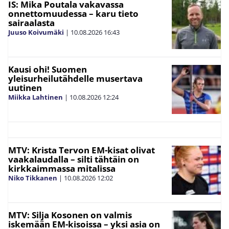
IS: Mika Poutala vakavassa
onnettomuudessa – karu tieto
sairaalasta
Juuso Koivumäki
|
10.08.2026
16:43
Kausi ohi! Suomen
yleisurheilutähdelle musertava
uutinen
Miikka Lahtinen
|
10.08.2026
12:24
MTV: Krista Tervon EM-kisat olivat
vaakalaudalla – silti tähtäin on
kirkkaimmassa mitalissa
Niko Tikkanen
|
10.08.2026
12:02
MTV: Silja Kosonen on valmis
iskemään EM-kisoissa – yksi asia on