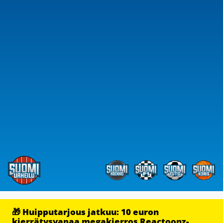
🎁 Huipputarjous jatkuu: 10 euron
kierrätysvapaa megakierros Reactoonz-