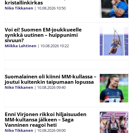
kristallinkirkas
Niko Tikkanen
|
10.08.2026
10:50
Voi ei! Suomen EM-joukkueelle
synkkä uutinen – huippunimi
sivuun?
Miikka Lahtinen
|
10.08.2026
10:22
Suomalainen oli kiinni MM-kullassa –
joutui kuitenkin taipumaan lopussa
Niko Tikkanen
|
10.08.2026
09:40
Enni Virjonen rikkoi hiljaisuuden
MM-kultansa jälkeen – Saga
Vanninen reagoi heti
Niko Tikkanen
|
10.08.2026
09:00