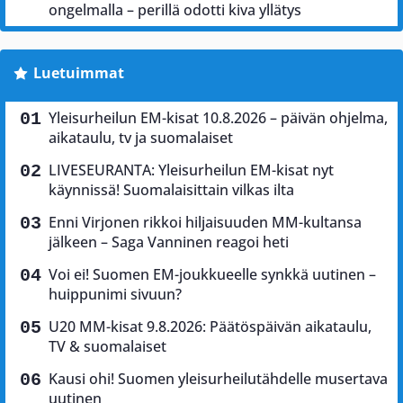
ongelmalla – perillä odotti kiva yllätys
Luetuimmat
Yleisurheilun EM-kisat 10.8.2026 – päivän ohjelma,
aikataulu, tv ja suomalaiset
LIVESEURANTA: Yleisurheilun EM-kisat nyt
käynnissä! Suomalaisittain vilkas ilta
Enni Virjonen rikkoi hiljaisuuden MM-kultansa
jälkeen – Saga Vanninen reagoi heti
Voi ei! Suomen EM-joukkueelle synkkä uutinen –
huippunimi sivuun?
U20 MM-kisat 9.8.2026: Päätöspäivän aikataulu,
TV & suomalaiset
Kausi ohi! Suomen yleisurheilutähdelle musertava
uutinen