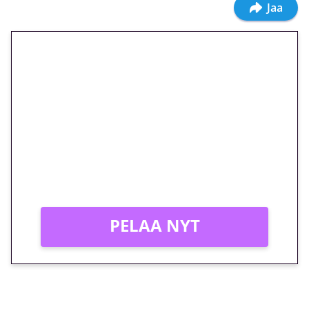
Jaa
🎁 Huipputarjous jatkuu: 10
euron kierrätysvapaa
megakierros Reactoonz-
peliin – vain 1 eurolla!
Peli: Reactoonz
Vain uusille asiakkaille!
PELAA NYT