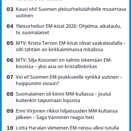
Kausi ohi! Suomen yleisurheilutähdelle musertava
uutinen
Yleisurheilun EM-kisat 2026: Ohjelma, aikataulu,
tv, suomalaiset
MTV: Krista Tervon EM-kisat olivat vaakalaudalla –
silti tähtäin on kirkkaimmassa mitalissa
MTV: Silja Kosonen on valmis iskemään EM-
kisoissa – yksi asia on kristallinkirkas
Voi ei! Suomen EM-joukkueelle synkkä uutinen –
huippunimi sivuun?
Suomalainen oli kiinni MM-kullassa – joutui
kuitenkin taipumaan lopussa
Enni Virjonen rikkoi hiljaisuuden MM-kultansa
jälkeen – Saga Vanninen reagoi heti
Lotta Haralan viimeinen EM-reissu alkoi tutulla