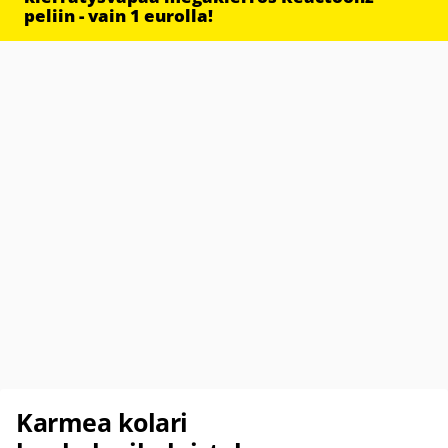
peliin - vain 1 eurolla!
Karmea kolari