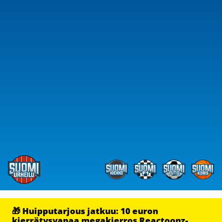
🎁 Huipputarjous jatkuu: 10 euron
kierrätysvapaa megakierros Reactoonz-