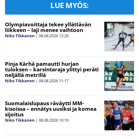
LUE MYÖS:
Olympiavoittaja tekee yllättävän
liikkeen – laji menee vaihtoon
Niko Tikkanen
|
08.08.2026
12:20
Pinja Kärhä pamautti hurjan
tuloksen – karsintaraja ylittyi peräti
neljällä metrillä
Niko Tikkanen
|
08.08.2026
11:17
Suomalaislupaus räväytti MM-
kisoissa – ennätys uusiksi ja komea
sijoitus
Niko Tikkanen
|
08.08.2026
10:10