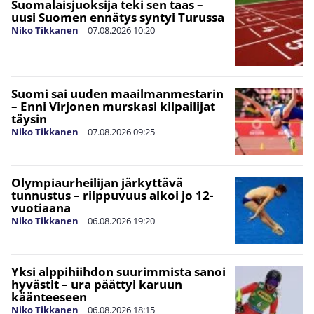
Suomalaisjuoksija teki sen taas –
uusi Suomen ennätys syntyi Turussa
Niko Tikkanen
|
07.08.2026
10:20
Suomi sai uuden maailmanmestarin
– Enni Virjonen murskasi kilpailijat
täysin
Niko Tikkanen
|
07.08.2026
09:25
Olympiaurheilijan järkyttävä
tunnustus – riippuvuus alkoi jo 12-
vuotiaana
Niko Tikkanen
|
06.08.2026
19:20
Yksi alppihiihdon suurimmista sanoi
hyvästit – ura päättyi karuun
käänteeseen
Niko Tikkanen
|
06.08.2026
18:15