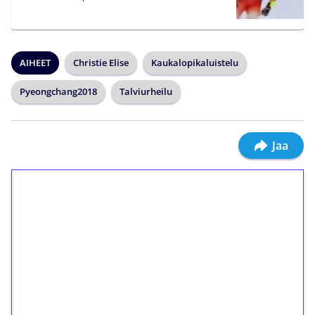
AIHEET
Christie Elise
Kaukalopikaluistelu
Pyeongchang2018
Talviurheilu
Jaa
1€ = 10€ arvosta
ilmaiskierroksia ilman
kierrätystä!
Talleta 1€
Saat heti 50 ilmaiskierrosta Tuohi 1000 -