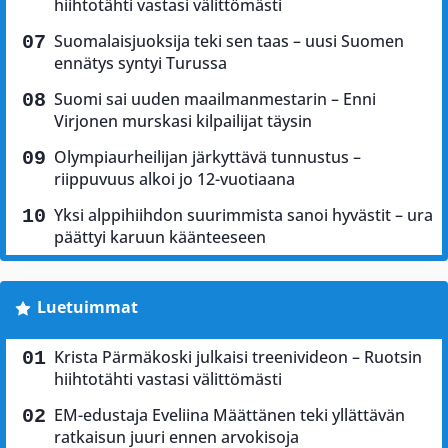
hiihtotähti vastasi välittömästi
Suomalaisjuoksija teki sen taas – uusi Suomen
ennätys syntyi Turussa
Suomi sai uuden maailmanmestarin – Enni
Virjonen murskasi kilpailijat täysin
Olympiaurheilijan järkyttävä tunnustus –
riippuvuus alkoi jo 12-vuotiaana
Yksi alppihiihdon suurimmista sanoi hyvästit – ura
päättyi karuun käänteeseen
Luetuimmat
Krista Pärmäkoski julkaisi treenivideon – Ruotsin
hiihtotähti vastasi välittömästi
EM-edustaja Eveliina Määttänen teki yllättävän
ratkaisun juuri ennen arvokisoja