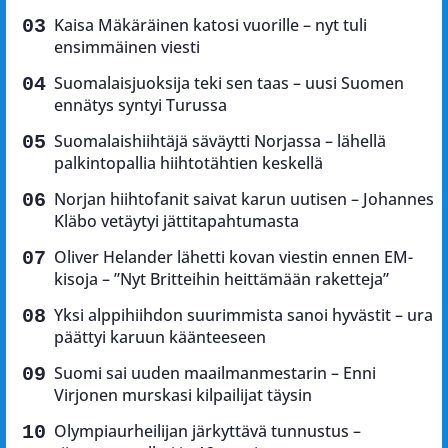
Kaisa Mäkäräinen katosi vuorille – nyt tuli
ensimmäinen viesti
Suomalaisjuoksija teki sen taas – uusi Suomen
ennätys syntyi Turussa
Suomalaishiihtäjä säväytti Norjassa – lähellä
palkintopallia hiihtotähtien keskellä
Norjan hiihtofanit saivat karun uutisen – Johannes
Kläbo vetäytyi jättitapahtumasta
Oliver Helander lähetti kovan viestin ennen EM-
kisoja – ”Nyt Britteihin heittämään raketteja”
Yksi alppihiihdon suurimmista sanoi hyvästit – ura
päättyi karuun käänteeseen
Suomi sai uuden maailmanmestarin – Enni
Virjonen murskasi kilpailijat täysin
Olympiaurheilijan järkyttävä tunnustus –