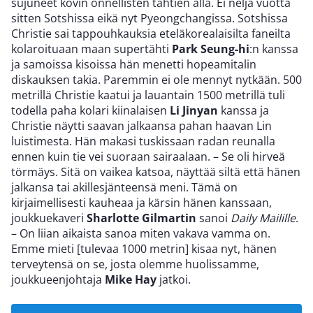
sujuneet kovin onnellisten tähtien alla. Ei neljä vuotta
sitten Sotshissa eikä nyt Pyeongchangissa. Sotshissa
Christie sai tappouhkauksia eteläkorealaisilta faneilta
kolaroituaan maan supertähti
Park Seung-hi
:n kanssa
ja samoissa kisoissa hän menetti hopeamitalin
diskauksen takia. Paremmin ei ole mennyt nytkään. 500
metrillä Christie kaatui ja lauantain 1500 metrillä tuli
todella paha kolari kiinalaisen
Li Jinyan
kanssa ja
Christie näytti saavan jalkaansa pahan haavan Lin
luistimesta. Hän makasi tuskissaan radan reunalla
ennen kuin tie vei suoraan sairaalaan. – Se oli hirveä
törmäys. Sitä on vaikea katsoa, näyttää siltä että hänen
jalkansa tai akillesjänteensä meni. Tämä on
kirjaimellisesti kauheaa ja kärsin hänen kanssaan,
joukkuekaveri
Sharlotte Gilmartin
sanoi
Daily Mailille
.
– On liian aikaista sanoa miten vakava vamma on.
Emme mieti [tulevaa 1000 metrin] kisaa nyt, hänen
terveytensä on se, josta olemme huolissamme,
joukkueenjohtaja
Mike Hay
jatkoi.