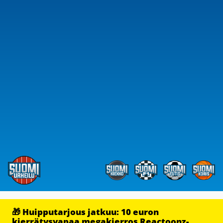
🎁 Huipputarjous jatkuu: 10 euron
kierrätysvapaa megakierros Reactoonz-