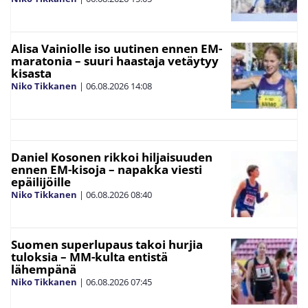
Alisa Vainiolle iso uutinen ennen EM-
maratonia – suuri haastaja vetäytyy
kisasta
Niko Tikkanen
|
06.08.2026
14:08
Daniel Kosonen rikkoi hiljaisuuden
ennen EM-kisoja – napakka viesti
epäilijöille
Niko Tikkanen
|
06.08.2026
08:40
Suomen superlupaus takoi hurjia
tuloksia – MM-kulta entistä
lähempänä
Niko Tikkanen
|
06.08.2026
07:45