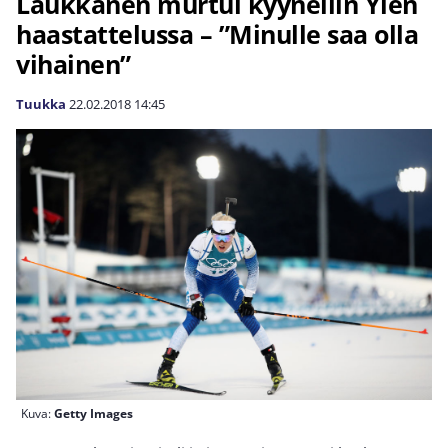
Laukkanen murtui kyyneliin Ylen
haastattelussa – ”Minulle saa olla
vihainen”
Tuukka
22.02.2018
14:45
Kuva:
Getty Images