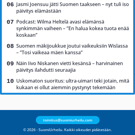
Jasmi Joensuu jätti Suomen taakseen – nyt tuli iso
päivitys elämästään
Podcast: Wilma Heltelä avasi elämänsä
synkimmän vaiheen – ”En halua kokea tuota enää
koskaan”
Suomen mäkijoukkue joutui vaikeuksiin Wislassa
– ”Tosi vaikeaa mäen kanssa”
Näin Iivo Niskanen vietti kesänsä – harvinainen
päivitys ilahdutti seuraajia
Uskomaton suoritus: ultra-uimari teki jotain, mitä
kukaan ei ollut aiemmin pystynyt tekemään
toimitus@suomiurheilu.com
© 2026 - SuomiUrheilu. Kaikki oikeudet pidätetään.