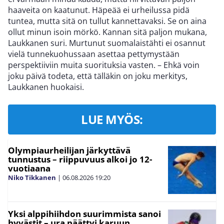
haaveita on kaatunut. Häpeää ei urheilussa pidä
tuntea, mutta sitä on tullut kannettavaksi. Se on aina
ollut minun isoin mörkö. Kannan sitä paljon mukana,
Laukkanen suri. Murtunut suomalaistähti ei osannut
vielä tunnekuohussaan asettaa pettymystään
perspektiiviin muita suorituksia vasten. – Ehkä voin
joku päivä todeta, että tälläkin on joku merkitys,
Laukkanen huokaisi.
LUE MYÖS:
Olympiaurheilijan järkyttävä
tunnustus – riippuvuus alkoi jo 12-
vuotiaana
Niko Tikkanen
|
06.08.2026
19:20
Yksi alppihiihdon suurimmista sanoi
hyvästit – ura päättyi karuun