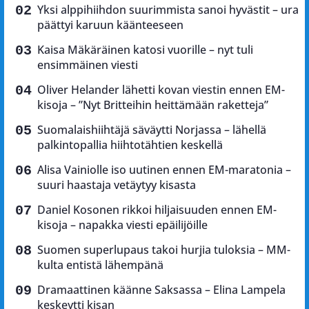
Yksi alppihiihdon suurimmista sanoi hyvästit – ura
päättyi karuun käänteeseen
Kaisa Mäkäräinen katosi vuorille – nyt tuli
ensimmäinen viesti
Oliver Helander lähetti kovan viestin ennen EM-
kisoja – ”Nyt Britteihin heittämään raketteja”
Suomalaishiihtäjä säväytti Norjassa – lähellä
palkintopallia hiihtotähtien keskellä
Alisa Vainiolle iso uutinen ennen EM-maratonia –
suuri haastaja vetäytyy kisasta
Daniel Kosonen rikkoi hiljaisuuden ennen EM-
kisoja – napakka viesti epäilijöille
Suomen superlupaus takoi hurjia tuloksia – MM-
kulta entistä lähempänä
Dramaattinen käänne Saksassa – Elina Lampela
keskeytti kisan