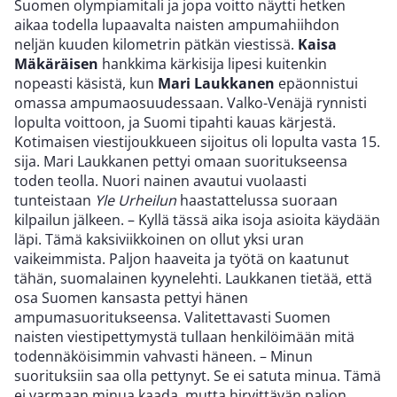
Suomen olympiamitali ja jopa voitto näytti hetken
aikaa todella lupaavalta naisten ampumahiihdon
neljän kuuden kilometrin pätkän viestissä.
Kaisa
Mäkäräisen
hankkima kärkisija lipesi kuitenkin
nopeasti käsistä, kun
Mari Laukkanen
epäonnistui
omassa ampumaosuudessaan. Valko-Venäjä rynnisti
lopulta voittoon, ja Suomi tipahti kauas kärjestä.
Kotimaisen viestijoukkueen sijoitus oli lopulta vasta 15.
sija. Mari Laukkanen pettyi omaan suoritukseensa
toden teolla. Nuori nainen avautui vuolaasti
tunteistaan
Yle Urheilun
haastattelussa suoraan
kilpailun jälkeen. – Kyllä tässä aika isoja asioita käydään
läpi. Tämä kaksiviikkoinen on ollut yksi uran
vaikeimmista. Paljon haaveita ja työtä on kaatunut
tähän, suomalainen kyynelehti. Laukkanen tietää, että
osa Suomen kansasta pettyi hänen
ampumasuoritukseensa. Valitettavasti Suomen
naisten viestipettymystä tullaan henkilöimään mitä
todennäköisimmin vahvasti häneen. – Minun
suorituksiin saa olla pettynyt. Se ei satuta minua. Tämä
ei varmaan minua kaada, mutta hirvittävän paljon