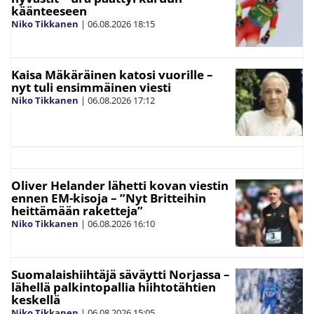
käänteeseen
Niko Tikkanen
|
06.08.2026
18:15
Kaisa Mäkäräinen katosi vuorille –
nyt tuli ensimmäinen viesti
Niko Tikkanen
|
06.08.2026
17:12
Oliver Helander lähetti kovan viestin
ennen EM-kisoja – ”Nyt Britteihin
heittämään raketteja”
Niko Tikkanen
|
06.08.2026
16:10
Suomalaishiihtäjä säväytti Norjassa –
lähellä palkintopallia hiihtotähtien
keskellä
Niko Tikkanen
|
06.08.2026
15:05