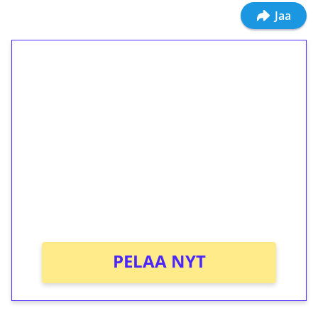
Jaa
1€ = 10€ arvosta
ilmaiskierroksia ilman
kierrätystä!
Talleta 1€
Saat heti 50 ilmaiskierrosta Tuohi 1000 -
peliin (arvo 0,20€ per kierros)!
Ei kierrätysvaatimusta!
PELAA NYT