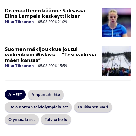
Dramaattinen käänne Saksassa –
Elina Lampela keskeytti kisan
Niko Tikkanen
|
05.08.2026
21:29
Suomen mäkijoukkue joutui
vaikeuksiin Wislassa – ”Tosi vaikeaa
mäen kanssa”
Niko Tikkanen
|
05.08.2026
15:59
AIHEET
Ampumahiihto
Etelä-Korean talviolympialaiset
Laukkanen Mari
Olympialaiset
Talviurheilu