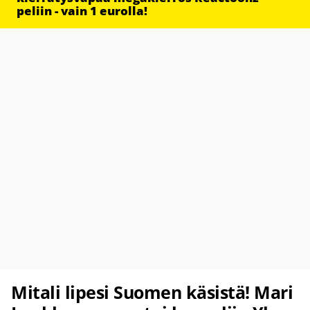
peliin - vain 1 eurolla!
Mitali lipesi Suomen käsistä! Mari