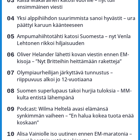
Kaisa Mäkäräinen katosi vuorille – nyt tuli
ensimmäinen viesti
Yksi alppihiihdon suurimmista sanoi hyvästit – ura
päättyi karuun käänteeseen
Ampumahiihtotähti katosi Suomesta – nyt Venla
Lehtonen rikkoi hiljaisuuden
Oliver Helander lähetti kovan viestin ennen EM-
kisoja – ”Nyt Britteihin heittämään raketteja”
Olympiaurheilijan järkyttävä tunnustus –
riippuvuus alkoi jo 12-vuotiaana
Suomen superlupaus takoi hurjia tuloksia – MM-
kulta entistä lähempänä
Podcast: Wilma Heltelä avasi elämänsä
synkimmän vaiheen – ”En halua kokea tuota enää
koskaan”
Alisa Vainiolle iso uutinen ennen EM-maratonia –