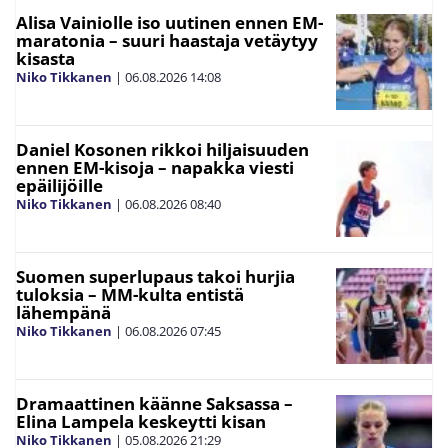
Alisa Vainiolle iso uutinen ennen EM-
maratonia – suuri haastaja vetäytyy
kisasta
Niko Tikkanen
|
06.08.2026
14:08
Daniel Kosonen rikkoi hiljaisuuden
ennen EM-kisoja – napakka viesti
epäilijöille
Niko Tikkanen
|
06.08.2026
08:40
Suomen superlupaus takoi hurjia
tuloksia – MM-kulta entistä
lähempänä
Niko Tikkanen
|
06.08.2026
07:45
Dramaattinen käänne Saksassa –
Elina Lampela keskeytti kisan
Niko Tikkanen
|
05.08.2026
21:29