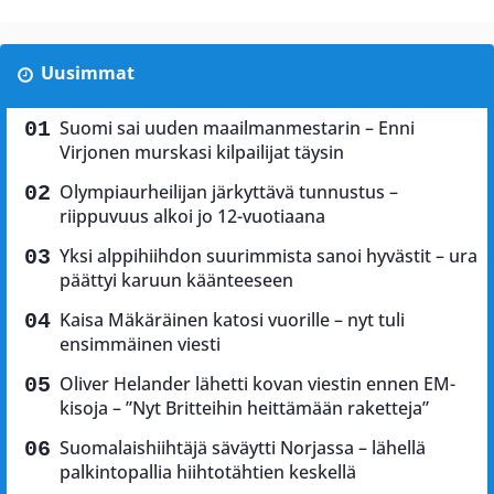
Uusimmat
Suomi sai uuden maailmanmestarin – Enni
Virjonen murskasi kilpailijat täysin
Olympiaurheilijan järkyttävä tunnustus –
riippuvuus alkoi jo 12-vuotiaana
Yksi alppihiihdon suurimmista sanoi hyvästit – ura
päättyi karuun käänteeseen
Kaisa Mäkäräinen katosi vuorille – nyt tuli
ensimmäinen viesti
Oliver Helander lähetti kovan viestin ennen EM-
kisoja – ”Nyt Britteihin heittämään raketteja”
Suomalaishiihtäjä säväytti Norjassa – lähellä
palkintopallia hiihtotähtien keskellä