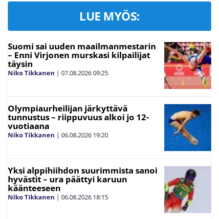
LUE MYÖS:
Suomi sai uuden maailmanmestarin
– Enni Virjonen murskasi kilpailijat
täysin
Niko Tikkanen
|
07.08.2026
09:25
Olympiaurheilijan järkyttävä
tunnustus – riippuvuus alkoi jo 12-
vuotiaana
Niko Tikkanen
|
06.08.2026
19:20
Yksi alppihiihdon suurimmista sanoi
hyvästit – ura päättyi karuun
käänteeseen
Niko Tikkanen
|
06.08.2026
18:15