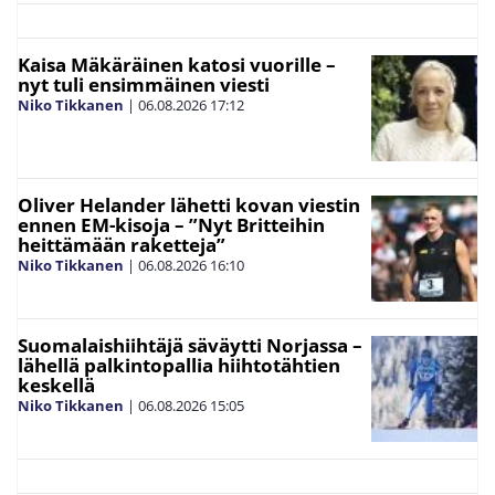
Kaisa Mäkäräinen katosi vuorille –
nyt tuli ensimmäinen viesti
Niko Tikkanen
|
06.08.2026
17:12
Oliver Helander lähetti kovan viestin
ennen EM-kisoja – ”Nyt Britteihin
heittämään raketteja”
Niko Tikkanen
|
06.08.2026
16:10
Suomalaishiihtäjä säväytti Norjassa –
lähellä palkintopallia hiihtotähtien
keskellä
Niko Tikkanen
|
06.08.2026
15:05