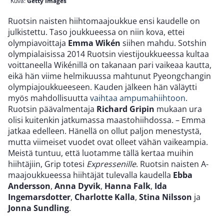
Kuva:
Getty Images
Ruotsin naisten hiihtomaajoukkue ensi kaudelle on
julkistettu. Taso joukkueessa on niin kova, ettei
olympiavoittaja
Emma Wikén
siihen mahdu. Sotshin
olympialaisissa 2014 Ruotsin viestijoukkueessa kultaa
voittaneella Wikénillä on takanaan pari vaikeaa kautta,
eikä hän viime helmikuussa mahtunut Pyeongchangin
olympiajoukkueeseen. Kauden jälkeen hän väläytti
myös mahdollisuutta
vaihtaa ampumahiihtoon
.
Ruotsin päävalmentaja
Richard Gripin
mukaan ura
olisi kuitenkin jatkumassa maastohiihdossa. – Emma
jatkaa edelleen. Hänellä on ollut paljon menestystä,
mutta viimeiset vuodet ovat olleet vähän vaikeampia.
Meistä tuntuu, että luotamme tällä kertaa muihin
hiihtäjiin, Grip totesi
Expressenille
. Ruotsin naisten A-
maajoukkueessa hiihtäjät tulevalla kaudella
Ebba
Andersson
,
Anna Dyvik
,
Hanna Falk
,
Ida
Ingemarsdotter
,
Charlotte Kalla
,
Stina Nilsson
ja
Jonna Sundling
.