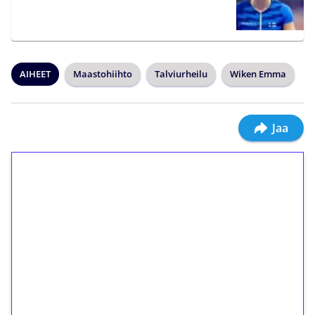
AIHEET
Maastohiihto
Talviurheilu
Wiken Emma
Jaa
1€ = 10€ arvosta
ilmaiskierroksia ilman
kierrätystä!
Talleta 1€
Saat heti 50 ilmaiskierrosta Tuohi 1000 -
peliin (arvo 0,20€ per kierros)!