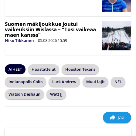
Suomen mäkijoukkue joutui
vaikeuksiin Wislassa – ”Tosi vaikeaa
mäen kanssa”
Niko Tikkanen
|
05.08.2026
15:59
AIHEET
Haastattelut
Houston Texans
Indianapolis Colts
Luck Andrew
Muut lajit
NFL
Watson Deshaun
Watt JJ
Jaa