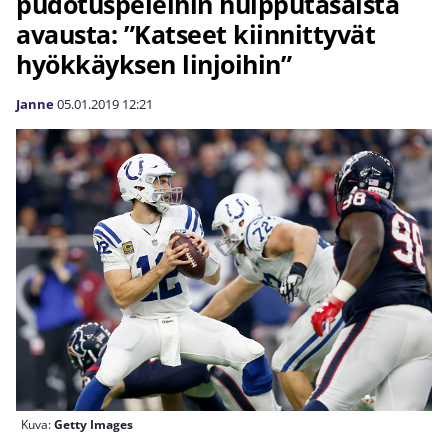
pudotuspeleihin huipputasaista
avausta: ”Katseet kiinnittyvät
hyökkäyksen linjoihin”
Janne
05.01.2019
12:21
Kuva:
Getty Images