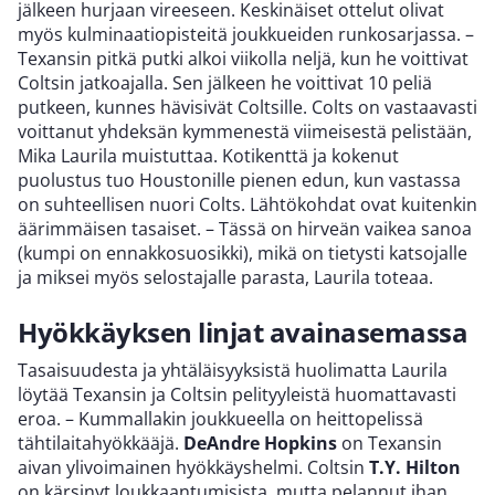
jälkeen hurjaan vireeseen. Keskinäiset ottelut olivat
myös kulminaatiopisteitä joukkueiden runkosarjassa. –
Texansin pitkä putki alkoi viikolla neljä, kun he voittivat
Coltsin jatkoajalla. Sen jälkeen he voittivat 10 peliä
putkeen, kunnes hävisivät Coltsille. Colts on vastaavasti
voittanut yhdeksän kymmenestä viimeisestä pelistään,
Mika Laurila muistuttaa. Kotikenttä ja kokenut
puolustus tuo Houstonille pienen edun, kun vastassa
on suhteellisen nuori Colts. Lähtökohdat ovat kuitenkin
äärimmäisen tasaiset. – Tässä on hirveän vaikea sanoa
(kumpi on ennakkosuosikki), mikä on tietysti katsojalle
ja miksei myös selostajalle parasta, Laurila toteaa.
Hyökkäyksen linjat avainasemassa
Tasaisuudesta ja yhtäläisyyksistä huolimatta Laurila
löytää Texansin ja Coltsin pelityyleistä huomattavasti
eroa. – Kummallakin joukkueella on heittopelissä
tähtilaitahyökkääjä.
DeAndre Hopkins
on Texansin
aivan ylivoimainen hyökkäyshelmi. Coltsin
T.Y. Hilton
on kärsinyt loukkaantumisista, mutta pelannut ihan