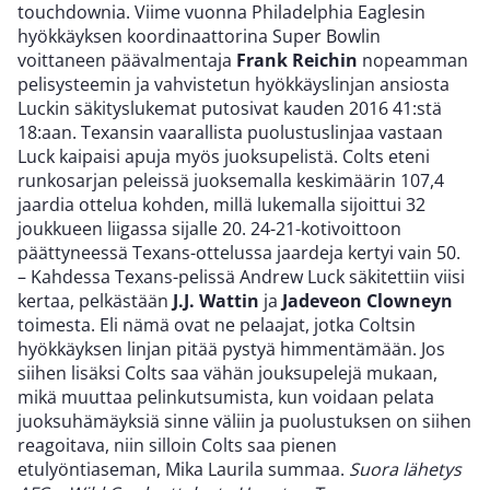
touchdownia. Viime vuonna Philadelphia Eaglesin
hyökkäyksen koordinaattorina Super Bowlin
voittaneen päävalmentaja
Frank Reichin
nopeamman
pelisysteemin ja vahvistetun hyökkäyslinjan ansiosta
Luckin säkityslukemat putosivat kauden 2016 41:stä
18:aan. Texansin vaarallista puolustuslinjaa vastaan
Luck kaipaisi apuja myös juoksupelistä. Colts eteni
runkosarjan peleissä juoksemalla keskimäärin 107,4
jaardia ottelua kohden, millä lukemalla sijoittui 32
joukkueen liigassa sijalle 20. 24-21-kotivoittoon
päättyneessä Texans-ottelussa jaardeja kertyi vain 50.
– Kahdessa Texans-pelissä Andrew Luck säkitettiin viisi
kertaa, pelkästään
J.J. Wattin
ja
Jadeveon Clowneyn
toimesta. Eli nämä ovat ne pelaajat, jotka Coltsin
hyökkäyksen linjan pitää pystyä himmentämään. Jos
siihen lisäksi Colts saa vähän jouksupelejä mukaan,
mikä muuttaa pelinkutsumista, kun voidaan pelata
juoksuhämäyksiä sinne väliin ja puolustuksen on siihen
reagoitava, niin silloin Colts saa pienen
etulyöntiaseman, Mika Laurila summaa.
Suora lähetys