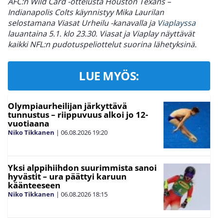
AFC:n Wild Card -ottelusta Houston Texans –
Indianapolis Colts käynnistyy Mika Laurilan
selostamana Viasat Urheilu -kanavalla ja
Viaplayssa
lauantaina 5.1. klo 23.30. Viasat ja Viaplay näyttävät
kaikki NFL:n pudotuspeliottelut suorina lähetyksinä.
LUE MYÖS:
Olympiaurheilijan järkyttävä
tunnustus – riippuvuus alkoi jo 12-
vuotiaana
Niko Tikkanen
|
06.08.2026
19:20
Yksi alppihiihdon suurimmista sanoi
hyvästit – ura päättyi karuun
käänteeseen
Niko Tikkanen
|
06.08.2026
18:15