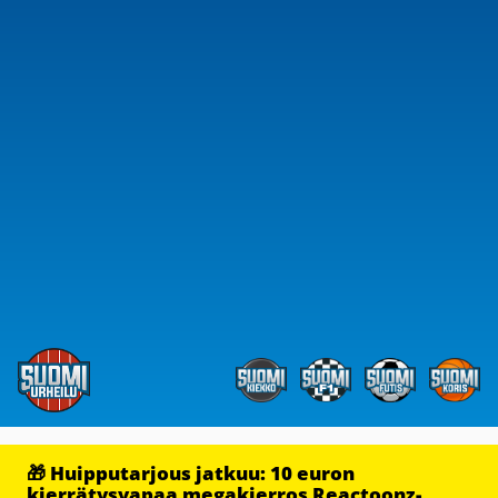
🎁 Huipputarjous jatkuu: 10 euron
kierrätysvapaa megakierros Reactoonz-