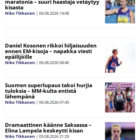
maratonia – suuri haastaja vetäytyy
kisasta
Niko Tikkanen
|
06.08.2026
14:08
Daniel Kosonen rikkoi hiljaisuuden
ennen EM-kisoja – napakka viesti
epäilijöille
Niko Tikkanen
|
06.08.2026
08:40
Suomen superlupaus takoi hurjia
tuloksia – MM-kulta entistä
lähempänä
Niko Tikkanen
|
06.08.2026
07:45
Dramaattinen käänne Saksassa –
Elina Lampela keskeytti kisan
Niko Tikkanen
|
05.08.2026
21:29