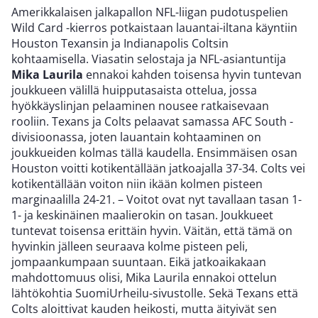
Amerikkalaisen jalkapallon NFL-liigan pudotuspelien
Wild Card -kierros potkaistaan lauantai-iltana käyntiin
Houston Texansin ja Indianapolis Coltsin
kohtaamisella. Viasatin selostaja ja NFL-asiantuntija
Mika Laurila
ennakoi kahden toisensa hyvin tuntevan
joukkueen välillä huipputasaista ottelua, jossa
hyökkäyslinjan pelaaminen nousee ratkaisevaan
rooliin. Texans ja Colts pelaavat samassa AFC South -
divisioonassa, joten lauantain kohtaaminen on
joukkueiden kolmas tällä kaudella. Ensimmäisen osan
Houston voitti kotikentällään jatkoajalla 37-34. Colts vei
kotikentällään voiton niin ikään kolmen pisteen
marginaalilla 24-21. – Voitot ovat nyt tavallaan tasan 1-
1- ja keskinäinen maalierokin on tasan. Joukkueet
tuntevat toisensa erittäin hyvin. Väitän, että tämä on
hyvinkin jälleen seuraava kolme pisteen peli,
jompaankumpaan suuntaan. Eikä jatkoaikakaan
mahdottomuus olisi, Mika Laurila ennakoi ottelun
lähtökohtia SuomiUrheilu-sivustolle. Sekä Texans että
Colts aloittivat kauden heikosti, mutta äityivät sen