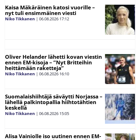
Kaisa Mäkäräinen katosi vuorille –
nyt tuli ensimmäinen viesti
Niko Tikkanen
|
06.08.2026
17:12
Oliver Helander lähetti kovan viestin
ennen EM-kisoja – ”Nyt Britteihin
heittämään raketteja”
Niko Tikkanen
|
06.08.2026
16:10
Suomalaishiihtäjä säväytti Norjassa –
lähellä palkintopallia hiihtotähtien
keskellä
Niko Tikkanen
|
06.08.2026
15:05
Alisa Vainiolle iso uutinen ennen EM-