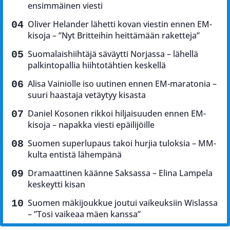
ensimmäinen viesti
Oliver Helander lähetti kovan viestin ennen EM-
kisoja – ”Nyt Britteihin heittämään raketteja”
Suomalaishiihtäjä säväytti Norjassa – lähellä
palkintopallia hiihtotähtien keskellä
Alisa Vainiolle iso uutinen ennen EM-maratonia –
suuri haastaja vetäytyy kisasta
Daniel Kosonen rikkoi hiljaisuuden ennen EM-
kisoja – napakka viesti epäilijöille
Suomen superlupaus takoi hurjia tuloksia – MM-
kulta entistä lähempänä
Dramaattinen käänne Saksassa – Elina Lampela
keskeytti kisan
Suomen mäkijoukkue joutui vaikeuksiin Wislassa
– ”Tosi vaikeaa mäen kanssa”