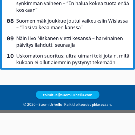
synkimmän vaiheen – ”En halua kokea tuota enää
koskaan”
Suomen mäkijoukkue joutui vaikeuksiin Wislassa
– ”Tosi vaikeaa mäen kanssa”
Näin Iivo Niskanen vietti kesänsä – harvinainen
päivitys ilahdutti seuraajia
Uskomaton suoritus: ultra-uimari teki jotain, mitä
kukaan ei ollut aiemmin pystynyt tekemään
toimitus@suomiurheilu.com
© 2026 - SuomiUrheilu. Kaikki oikeudet pidätetään.