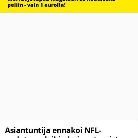
peliin - vain 1 eurolla!
Asiantuntija ennakoi NFL-