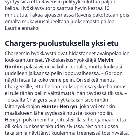
syntyy siitä että Ravensin pelityyli kuluttaa paljon
kelloa. Hyökkäysvuoro saattaa hyvin kestää 10
minuuttia. Takaa-ajoasemassa Ravens pakotetaan pois
omalta mukavuusalueeltaan juoksemasta palloa,
Laurila ennakoi.
Chargers-puolustuksella yksi etu
Chargersin hyökkäystä ovat hidastaneet avainpelaajien
loukkaantumiset. Ykköskeskushyökkääjä
Melvin
Gordon
palasi viime viikolla kentälle, mutta loukkasi
uudelleen jalkaansa pelin loppuvaiheessa. – Gordon
näytti hitaalta koko viime pelin. On selkeä miinus
Chargersille, että heidän jouksupelinsä ykköshammas
ei tule tähän peliin välttämättä ihan täydessä tikissä. –
Toisaalta Chargers saa nyt takaisin sisemmän
laitahyökkääjän
Hunter Henryn
, joka voi etenkin
maalialueen läheisyydessä nousta isoon rooliin.
Henryn polvi meni harjoitusleirillä siihen jamaan, että
oli koko runkosarjakauden sivussa. Nyt on tulossa
takaisin ja näyttänyt kuulemma treeneissä tosi hyvältä,