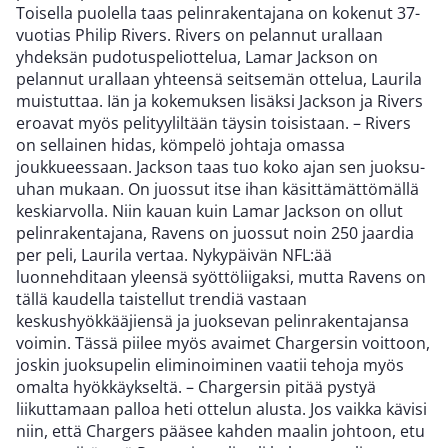
Toisella puolella taas pelinrakentajana on kokenut 37-
vuotias Philip Rivers. Rivers on pelannut urallaan
yhdeksän pudotuspeliottelua, Lamar Jackson on
pelannut urallaan yhteensä seitsemän ottelua, Laurila
muistuttaa. Iän ja kokemuksen lisäksi Jackson ja Rivers
eroavat myös pelityyliltään täysin toisistaan. – Rivers
on sellainen hidas, kömpelö johtaja omassa
joukkueessaan. Jackson taas tuo koko ajan sen juoksu-
uhan mukaan. On juossut itse ihan käsittämättömällä
keskiarvolla. Niin kauan kuin Lamar Jackson on ollut
pelinrakentajana, Ravens on juossut noin 250 jaardia
per peli, Laurila vertaa. Nykypäivän NFL:ää
luonnehditaan yleensä syöttöliigaksi, mutta Ravens on
tällä kaudella taistellut trendiä vastaan
keskushyökkääjiensä ja juoksevan pelinrakentajansa
voimin. Tässä piilee myös avaimet Chargersin voittoon,
joskin juoksupelin eliminoiminen vaatii tehoja myös
omalta hyökkäykseltä. – Chargersin pitää pystyä
liikuttamaan palloa heti ottelun alusta. Jos vaikka kävisi
niin, että Chargers pääsee kahden maalin johtoon, etu