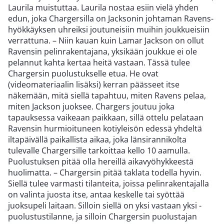
Laurila muistuttaa. Laurila nostaa esiin vielä yhden
edun, joka Chargersilla on Jacksonin johtaman Ravens-
hyökkäyksen uhreiksi joutuneisiin muihin joukkueisiin
verrattuna. – Niin kauan kuin Lamar Jackson on ollut
Ravensin pelinrakentajana, yksikään joukkue ei ole
pelannut kahta kertaa heitä vastaan. Tässä tulee
Chargersin puolustukselle etua. He ovat
(videomateriaalin lisäksi) kerran päässeet itse
näkemään, mitä siellä tapahtuu, miten Ravens pelaa,
miten Jackson juoksee. Chargers joutuu joka
tapauksessa vaikeaan paikkaan, sillä ottelu pelataan
Ravensin hurmioituneen kotiyleisön edessä yhdeltä
iltapäivällä paikallista aikaa, joka länsirannikolta
tulevalle Chargersille tarkoittaa kello 10 aamulla.
Puolustuksen pitää olla hereillä aikavyöhykkeestä
huolimatta. – Chargersin pitää taklata todella hyvin.
Siellä tulee varmasti tilanteita, joissa pelinrakentajalla
on valinta juosta itse, antaa keskelle tai syöttää
juoksupeli laitaan. Silloin siellä on yksi vastaan yksi -
puolustustilanne, ja silloin Chargersin puolustajan