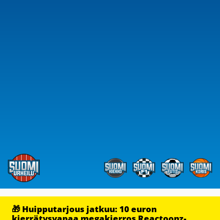
🎁 Huipputarjous jatkuu: 10 euron
kierrätysvapaa megakierros Reactoonz-