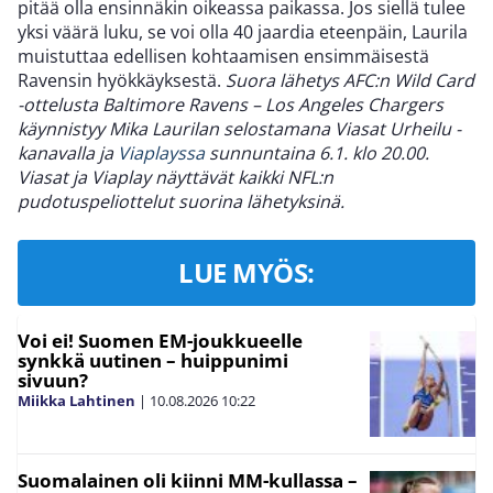
pitää olla ensinnäkin oikeassa paikassa. Jos siellä tulee
yksi väärä luku, se voi olla 40 jaardia eteenpäin, Laurila
muistuttaa edellisen kohtaamisen ensimmäisestä
Ravensin hyökkäyksestä.
Suora lähetys AFC:n Wild Card
-ottelusta Baltimore Ravens – Los Angeles Chargers
käynnistyy Mika Laurilan selostamana Viasat Urheilu -
kanavalla ja
Viaplayssa
sunnuntaina 6.1. klo 20.00.
Viasat ja Viaplay näyttävät kaikki NFL:n
pudotuspeliottelut suorina lähetyksinä.
LUE MYÖS:
Voi ei! Suomen EM-joukkueelle
synkkä uutinen – huippunimi
sivuun?
Miikka Lahtinen
|
10.08.2026
10:22
Suomalainen oli kiinni MM-kullassa –