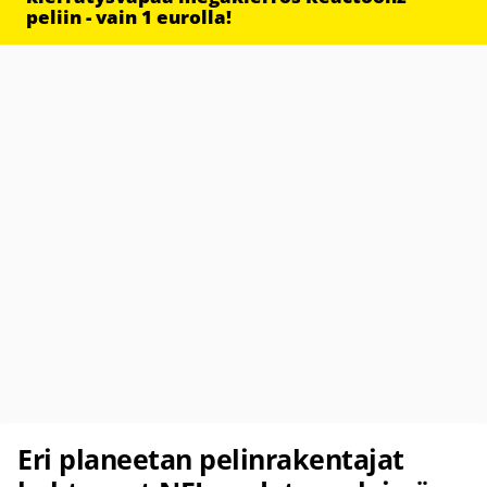
peliin - vain 1 eurolla!
Eri planeetan pelinrakentajat