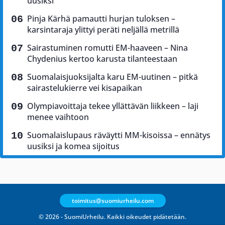
uusiksi
Pinja Kärhä pamautti hurjan tuloksen –
karsintaraja ylittyi peräti neljällä metrillä
Sairastuminen romutti EM-haaveen – Nina
Chydenius kertoo karusta tilanteestaan
Suomalaisjuoksijalta karu EM-uutinen – pitkä
sairastelukierre vei kisapaikan
Olympiavoittaja tekee yllättävän liikkeen – laji
menee vaihtoon
Suomalaislupaus räväytti MM-kisoissa – ennätys
uusiksi ja komea sijoitus
toimitus@suomiurheilu.com
© 2026 - SuomiUrheilu. Kaikki oikeudet pidätetään.