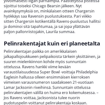
ylivoimaisesti liigan parhaimpia. Päästetyissä pisteissä
sijoittui toiseksi Chicago Bearsin jälkeen. Nyt
avainkysymyksiä on, minkälaisen otteen Chargersin
hyökkäys saa Ravensin puolustuksesta. Pari viikko
sitten Chargersin kotikentällä Ravens-puolustus hallitsi
ja dominoi sitä tapahtumaa, ja sai jopa yllättävän
paljon pallonriistojakin, Laurila summaa.
Pelinrakentajat kuin eri planeetalta
Pelinrakentajan paikka on amerikkalaisen
jalkapallojoukkueen pelipaikoista tärkein yksittäinen, ja
suuren mielenkiinnon kohde myös sunnuntain
ottelussa. Ravens hankki viime kevään
varaustilaisuudessa Super Bowl -voittaja Philadelphia
Eaglesin hallussa olleen ensimmäisen kierroksen
viimeisen varausnumeron saadakseen 21-vuotiaan
Lamar Jacksonin riveihinsä. Sunnuntain ottelussa
pelinrakentajien välillä on huima ero kokemuksessa. –
Jos Ravens voittaa, Jacksonista tulee nuorin
pudotuspelin voittanut pelinrakentaja koskaan.