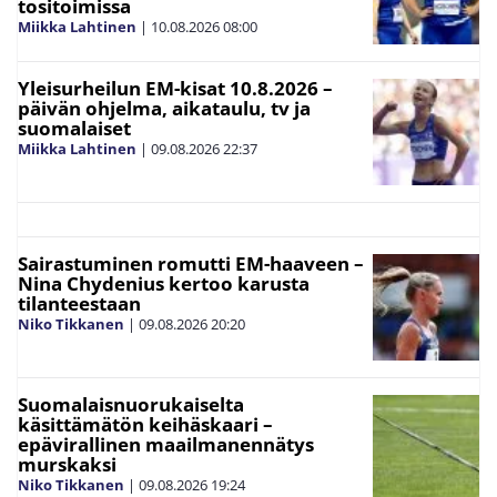
tositoimissa
Miikka Lahtinen
|
10.08.2026
08:00
Yleisurheilun EM-kisat 10.8.2026 –
päivän ohjelma, aikataulu, tv ja
suomalaiset
Miikka Lahtinen
|
09.08.2026
22:37
Sairastuminen romutti EM-haaveen –
Nina Chydenius kertoo karusta
tilanteestaan
Niko Tikkanen
|
09.08.2026
20:20
Suomalaisnuorukaiselta
käsittämätön keihäskaari –
epävirallinen maailmanennätys
murskaksi
Niko Tikkanen
|
09.08.2026
19:24