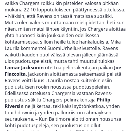
vaikka Chargers roikkuikin pisteiden valossa pitkään
mukana 22-10-lopputulokseen päättyneessä ottelussa.
– Näkisin, että Ravens on tässä matsissa suosikki.
Mutta olen valmis muuttamaan mielipidettäni heti kun
näen, miten matsi lähtee käyntiin. Jos Chargers aloittaa
yhtä huonosti kuin joukkueiden edellisessä
kohtaamisessa, silloin heille tulee hankaluuksia, Mika
Laurila kommentoi SuomiUrheilu-sivustolle. Ravens
vaikutti kauden puolivälissä olevan jälleen jäämässä
ulos pudotuspeleistä, mutta tahti muuttui tulokas
Lamar Jacksonin
otettua pelinrakentajan paikan
Joe
Flaccolta
. Jacksonin aloittamasta seitsemästä pelistä
Ravens voitti kuusi. Laurila nostaa kuitenkin esiin
puolustuksen roolin nousussa pudotuspeleihin.
Edellisessä ottelussa Chargersia vastaan Ravens-
puolustus säkitti Chargers-pelinrakentaja
Philip
Riversin
neljä kertaa, teki kaksi syötönkatkoa, yhden
touchdownin ja yhden pallonriiston rähmäyksen
seurauksena. – Kun Baltimore aloitti oman nousunsa
kohti pudotuspelejä, sen puolustus on ollut