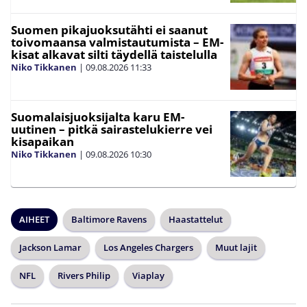
Suomen pikajuoksutähti ei saanut
toivomaansa valmistautumista – EM-
kisat alkavat silti täydellä taistelulla
Niko Tikkanen
|
09.08.2026
11:33
Suomalaisjuoksijalta karu EM-
uutinen – pitkä sairastelukierre vei
kisapaikan
Niko Tikkanen
|
09.08.2026
10:30
AIHEET
Baltimore Ravens
Haastattelut
Jackson Lamar
Los Angeles Chargers
Muut lajit
NFL
Rivers Philip
Viaplay