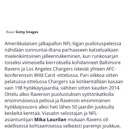
Kuva:
Getty Images
Amerikkalaisen jalkapallon NFL-liigan pudotuspeleissä
nähdään sunnuntai-iltana parhaaseen katseluaikaan
mielenkiintoinen jälleennäkeminen, kun runkosarjan
toiseksi viimeisellä kierroksella kohdanneet Baltimore
Ravens ja Los Angeles Chargers iskevät yhteen AFC-
konferenssin Wild Card -ottelussa. Pari viikkoa sitten
pelatussa ottelussa Chargers sai kotikentällään kasaan
vain 198 hyökkäysjaardia, vähiten sitten kauden 2014.
Ottelu alkoi Ravensin puolustuksen syötönkatkolla
ensimmäisessä pelissä ja Ravensin ensimmäinen
hyökkäysvuoro alkoi heti lähes 50 jaardin juoksulla
keskeltä kenttää. Viasatin selostajan ja NFL-
asiantuntijan
Mika Laurilan
mukaan Ravens oli
edellisessä kohtaamisessa selkeästi parempi joukkue,