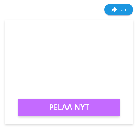
Jaa
🎁 Huipputarjous jatkuu: 10
euron kierrätysvapaa
megakierros Reactoonz-
peliin – vain 1 eurolla!
Peli: Reactoonz
Vain uusille asiakkaille!
PELAA NYT