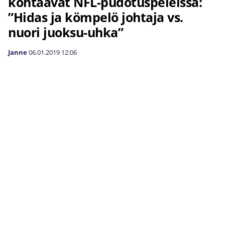
kohtaavat NFL-pudotuspeleissä:
”Hidas ja kömpelö johtaja vs.
nuori juoksu-uhka”
Janne
06.01.2019
12:06