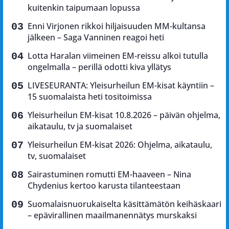
kuitenkin taipumaan lopussa
Enni Virjonen rikkoi hiljaisuuden MM-kultansa
jälkeen – Saga Vanninen reagoi heti
Lotta Haralan viimeinen EM-reissu alkoi tutulla
ongelmalla – perillä odotti kiva yllätys
LIVESEURANTA: Yleisurheilun EM-kisat käyntiin –
15 suomalaista heti tositoimissa
Yleisurheilun EM-kisat 10.8.2026 – päivän ohjelma,
aikataulu, tv ja suomalaiset
Yleisurheilun EM-kisat 2026: Ohjelma, aikataulu,
tv, suomalaiset
Sairastuminen romutti EM-haaveen – Nina
Chydenius kertoo karusta tilanteestaan
Suomalaisnuorukaiselta käsittämätön keihäskaari
– epävirallinen maailmanennätys murskaksi