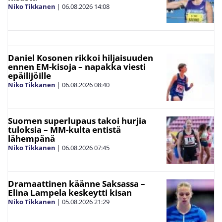
Niko Tikkanen
|
06.08.2026
14:08
Daniel Kosonen rikkoi hiljaisuuden
ennen EM-kisoja – napakka viesti
epäilijöille
Niko Tikkanen
|
06.08.2026
08:40
Suomen superlupaus takoi hurjia
tuloksia – MM-kulta entistä
lähempänä
Niko Tikkanen
|
06.08.2026
07:45
Dramaattinen käänne Saksassa –
Elina Lampela keskeytti kisan
Niko Tikkanen
|
05.08.2026
21:29