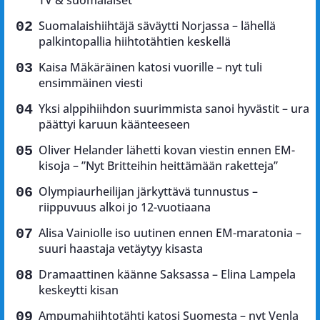
TV & suomalaiset
Suomalaishiihtäjä säväytti Norjassa – lähellä
palkintopallia hiihtotähtien keskellä
Kaisa Mäkäräinen katosi vuorille – nyt tuli
ensimmäinen viesti
Yksi alppihiihdon suurimmista sanoi hyvästit – ura
päättyi karuun käänteeseen
Oliver Helander lähetti kovan viestin ennen EM-
kisoja – ”Nyt Britteihin heittämään raketteja”
Olympiaurheilijan järkyttävä tunnustus –
riippuvuus alkoi jo 12-vuotiaana
Alisa Vainiolle iso uutinen ennen EM-maratonia –
suuri haastaja vetäytyy kisasta
Dramaattinen käänne Saksassa – Elina Lampela
keskeytti kisan
Ampumahiihtotähti katosi Suomesta – nyt Venla