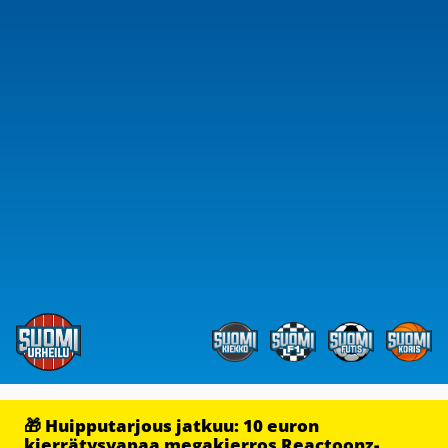
🎁 Huipputarjous jatkuu: 10 euron
kierrätysvapaa megakierros Reactoonz-