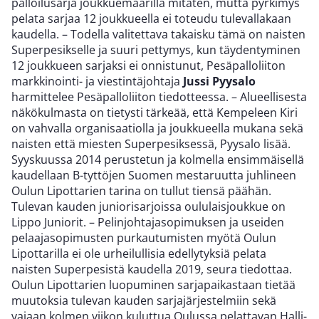
palloilusarja joukkuemäärillä mitaten, mutta pyrkimys
pelata sarjaa 12 joukkueella ei toteudu tulevallakaan
kaudella. – Todella valitettava takaisku tämä on naisten
Superpesikselle ja suuri pettymys, kun täydentyminen
12 joukkueen sarjaksi ei onnistunut, Pesäpalloliiton
markkinointi- ja viestintäjohtaja
Jussi Pyysalo
harmittelee Pesäpalloliiton tiedotteessa. – Alueellisesta
näkökulmasta on tietysti tärkeää, että Kempeleen Kiri
on vahvalla organisaatiolla ja joukkueella mukana sekä
naisten että miesten Superpesiksessä, Pyysalo lisää.
Syyskuussa 2014 perustetun ja kolmella ensimmäisellä
kaudellaan B-tyttöjen Suomen mestaruutta juhlineen
Oulun Lipottarien tarina on tullut tiensä päähän.
Tulevan kauden juniorisarjoissa oululaisjoukkue on
Lippo Juniorit. – Pelinjohtajasopimuksen ja useiden
pelaajasopimusten purkautumisten myötä Oulun
Lipottarilla ei ole urheilullisia edellytyksiä pelata
naisten Superpesistä kaudella 2019, seura tiedottaa.
Oulun Lipottarien luopuminen sarjapaikastaan tietää
muutoksia tulevan kauden sarjajärjestelmiin sekä
vajaan kolmen viikon kuluttua Oulussa pelattavan Halli-