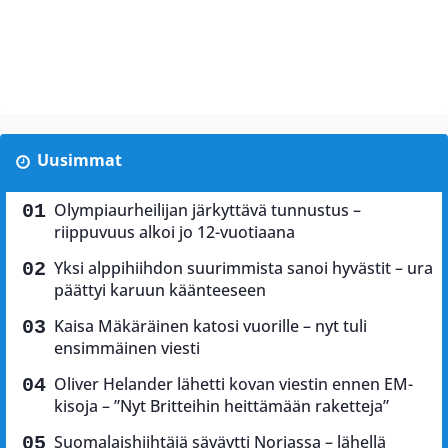
Uusimmat
Olympiaurheilijan järkyttävä tunnustus –
riippuvuus alkoi jo 12-vuotiaana
Yksi alppihiihdon suurimmista sanoi hyvästit – ura
päättyi karuun käänteeseen
Kaisa Mäkäräinen katosi vuorille – nyt tuli
ensimmäinen viesti
Oliver Helander lähetti kovan viestin ennen EM-
kisoja – ”Nyt Britteihin heittämään raketteja”
Suomalaishiihtäjä säväytti Norjassa – lähellä