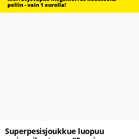
peliin - vain 1 eurolla!
Superpesisjoukkue luopuu