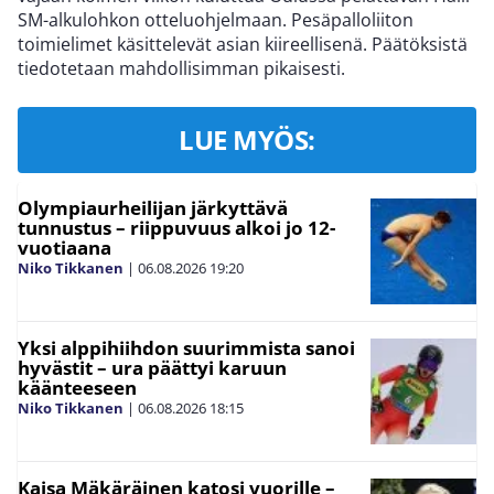
SM-alkulohkon otteluohjelmaan. Pesäpalloliiton
toimielimet käsittelevät asian kiireellisenä. Päätöksistä
tiedotetaan mahdollisimman pikaisesti.
LUE MYÖS:
Olympiaurheilijan järkyttävä
tunnustus – riippuvuus alkoi jo 12-
vuotiaana
Niko Tikkanen
|
06.08.2026
19:20
Yksi alppihiihdon suurimmista sanoi
hyvästit – ura päättyi karuun
käänteeseen
Niko Tikkanen
|
06.08.2026
18:15
Kaisa Mäkäräinen katosi vuorille –