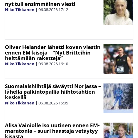
nyt tuli ensimmäinen viesti
Niko Tikkanen
|
06.08.2026
17:12
Oliver Helander lähetti kovan viestin
ennen EM-kisoja – ”Nyt Britteihin
heittämään raketteja”
Niko Tikkanen
|
06.08.2026
16:10
Suomalaishiihtäjä säväytti Norjassa –
lähellä palkintopallia hiihtotähtien
keskellä
Niko Tikkanen
|
06.08.2026
15:05
Alisa Vainiolle iso uutinen ennen EM-
maratonia – suuri haastaja vetäytyy
kisasta