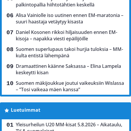
palkintopallia hiihtotähtien keskellä
Alisa Vainiolle iso uutinen ennen EM-maratonia –
suuri haastaja vetäytyy kisasta
Daniel Kosonen rikkoi hiljaisuuden ennen EM-
kisoja – napakka viesti epäilijöille
Suomen superlupaus takoi hurjia tuloksia – MM-
kulta entistä lähempänä
Dramaattinen käänne Saksassa – Elina Lampela
keskeytti kisan
Suomen mäkijoukkue joutui vaikeuksiin Wislassa
– ”Tosi vaikeaa mäen kanssa”
Luetuimmat
Yleisurheilun U20 MM-kisat 5.8.2026 – Aikataulu,