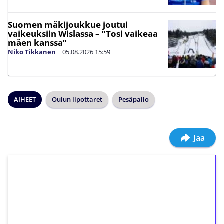
Suomen mäkijoukkue joutui
vaikeuksiin Wislassa – ”Tosi vaikeaa
mäen kanssa”
Niko Tikkanen
|
05.08.2026
15:59
AIHEET
Oulun lipottaret
Pesäpallo
Jaa
1€ = 10€ arvosta
ilmaiskierroksia ilman
kierrätystä!