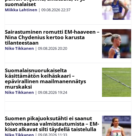
suomalaiset
Miikka Lahtinen
|
09.08.2026
22:37
Sairastuminen romutti EM-haaveen –
Nina Chydenius kertoo karusta
tilanteestaan
Niko Tikkanen
|
09.08.2026
20:20
Suomalaisnuorukaiselta
käsittämätön keihäskaari –
epävirallinen maailmanennätys
murskaksi
Niko Tikkanen
|
09.08.2026
19:24
Suomen pikajuoksutähti ei saanut
toivomaansa valmistautumista – EM-
kisat alkavat silti täydellä taistelulla
Niko Tikkanen
|
09.08.2026
11:33