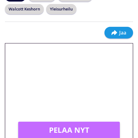
Walcott Keshorn
Yleisurheilu
Jaa
🎁 Huipputarjous jatkuu: 10
euron kierrätysvapaa
megakierros Reactoonz-
peliin – vain 1 eurolla!
Peli: Reactoonz
Vain uusille asiakkaille!
PELAA NYT