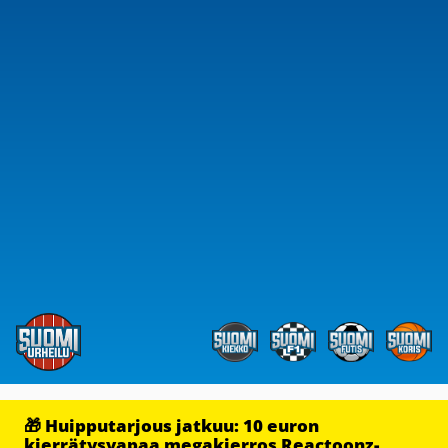
🎁 Huipputarjous jatkuu: 10 euron
kierrätysvapaa megakierros Reactoonz-