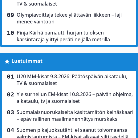
TV & suomalaiset
Olympiavoittaja tekee yllättävän liikkeen – laji
menee vaihtoon
Pinja Kärhä pamautti hurjan tuloksen –
karsintaraja ylittyi peräti neljällä metrillä
Luetuimmat
U20 MM-kisat 9.8.2026: Päätöspäivän aikataulu,
TV & suomalaiset
Yleisurheilun EM-kisat 10.8.2026 – päivän ohjelma,
aikataulu, tv ja suomalaiset
Suomalaisnuorukaiselta käsittämätön keihäskaari
– epävirallinen maailmanennätys murskaksi
Suomen pikajuoksutähti ei saanut toivomaansa
valmistautumista – EM-kisat alkavat silti täydellä