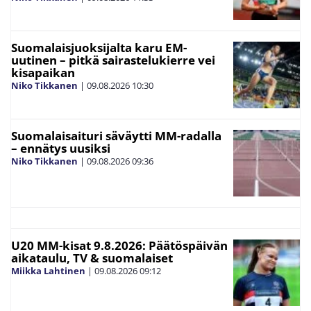
Suomalaisjuoksijalta karu EM-
uutinen – pitkä sairastelukierre vei
kisapaikan
Niko Tikkanen
|
09.08.2026
10:30
Suomalaisaituri säväytti MM-radalla
– ennätys uusiksi
Niko Tikkanen
|
09.08.2026
09:36
U20 MM-kisat 9.8.2026: Päätöspäivän
aikataulu, TV & suomalaiset
Miikka Lahtinen
|
09.08.2026
09:12