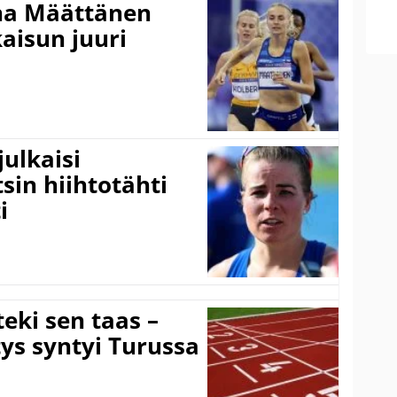
ina Määttänen
kaisun juuri
ulkaisi
sin hiihtotähti
i
eki sen taas –
ys syntyi Turussa