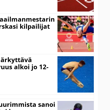
maailmanmestarin
skasi kilpailijat
järkyttävä
uus alkoi jo 12-
suurimmista sanoi