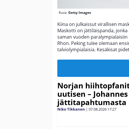
Kuva:
Getty Images
Kiina on julkaissut virallisen mas
Maskotti on jättiläispanda, jonk
saman vuoden paralympialaisiin 
Rhon. Peking tulee olemaan ensi
talviolympialaisia. Kesäkisat pid
Norjan hiihtopfani
uutisen – Johannes
jättitapahtumasta
Niko Tikkanen
|
07.08.2026
17:27