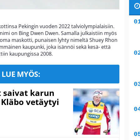
kottinsa Pekingin vuoden 2022 talviolympialaisiin.
a nimi on Bing Dwen Dwen. Samalla julkaistiin myös
oma maskotti, punaisen lyhty nimeltä Shuey Rhon
mmäinen kaupunki, joka isännöi sekä kesä- että
ettiin kaupungissa 2008.
LUE MYÖS:
t saivat karun
 Kläbo vetäytyi