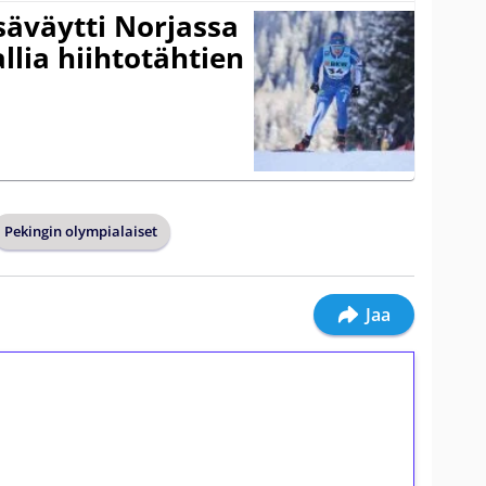
säväytti Norjassa
allia hiihtotähtien
Pekingin olympialaiset
Jaa
ilmaiskierroksia ilman