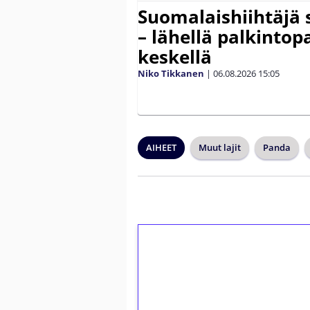
Suomalaishiihtäjä 
– lähellä palkintop
keskellä
Niko Tikkanen
|
06.08.2026
15:05
AIHEET
Muut lajit
Panda
1€ = 10€ arvosta 
kierrätystä!
Talleta 1€