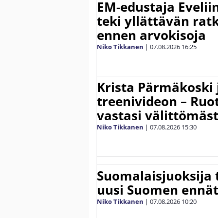
EM-edustaja Eveli
teki yllättävän rat
ennen arvokisoja
Niko Tikkanen
|
07.08.2026
16:25
Krista Pärmäkoski j
treenivideon – Ruot
vastasi välittömäst
Niko Tikkanen
|
07.08.2026
15:30
Suomalaisjuoksija t
uusi Suomen ennät
Niko Tikkanen
|
07.08.2026
10:20