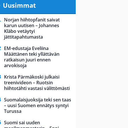
Uusimmat
Norjan hiihtopfanit saivat
karun uutisen – Johannes
Kläbo vetäytyi
jättitapahtumasta
EM-edustaja Eveliina
Määttänen teki yllättävän
ratkaisun juuri ennen
arvokisoja
Krista Pärmäkoski julkaisi
treenivideon – Ruotsin
hiihtotähti vastasi välittömästi
Suomalaisjuoksija teki sen taas
– uusi Suomen ennätys syntyi
Turussa
Suomi sai uuden