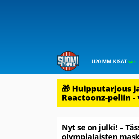
U20 MM-KISAT
5-9.8.
🎁 Huipputarjous 
Reactoonz-peliin - 
Nyt se on julki! – T
olympialaisten mask