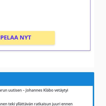
osta Tuohi 1000 -peliin (arvo 0,20€ per
PELAA NYT
karun uutisen – Johannes Kläbo vetäytyi
nen teki yllättävän ratkaisun juuri ennen