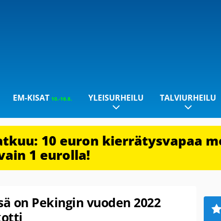
EM-KISAT
YLEISURHEILU
TALVIURHEILU
10.-16.8.
jatkuu: 10 euron kierrätysvapaa m
vain 1 eurolla!
ässä on Pekingin vuoden 2022
otti