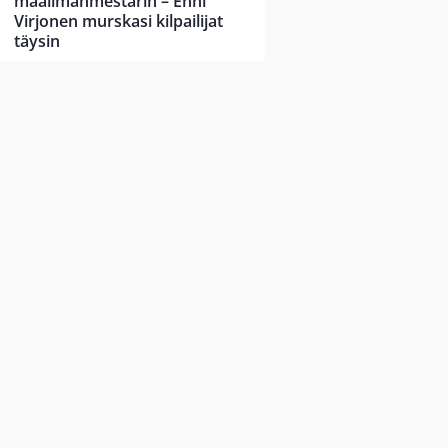
maailmanmestarin – Enni
Virjonen murskasi kilpailijat
täysin