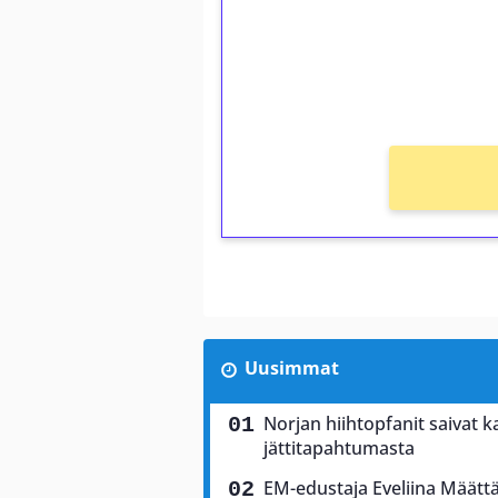
Saat heti 50 ilmaiskierr
kierros)!
Ei kierrätysvaatimusta!
Uusimmat
Norjan hiihtopfanit saivat 
jättitapahtumasta
EM-edustaja Eveliina Määttä