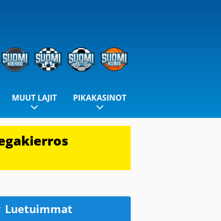
MUUT LAJIT
PIKAKASINOT
egakierros
Luetuimmat