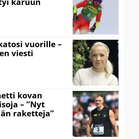
tyi karuun
atosi vuorille –
en viesti
hetti kovan
soja – ”Nyt
ään raketteja”