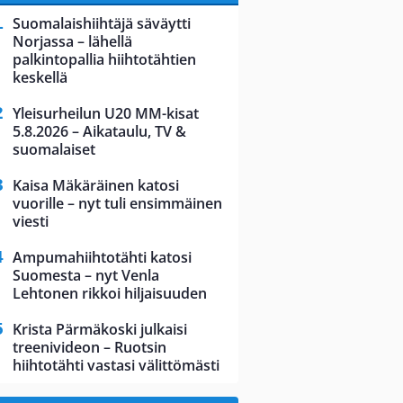
Suomalaishiihtäjä säväytti
Norjassa – lähellä
palkintopallia hiihtotähtien
keskellä
Yleisurheilun U20 MM-kisat
5.8.2026 – Aikataulu, TV &
suomalaiset
Kaisa Mäkäräinen katosi
vuorille – nyt tuli ensimmäinen
viesti
Ampumahiihtotähti katosi
Suomesta – nyt Venla
Lehtonen rikkoi hiljaisuuden
Krista Pärmäkoski julkaisi
treenivideon – Ruotsin
hiihtotähti vastasi välittömästi