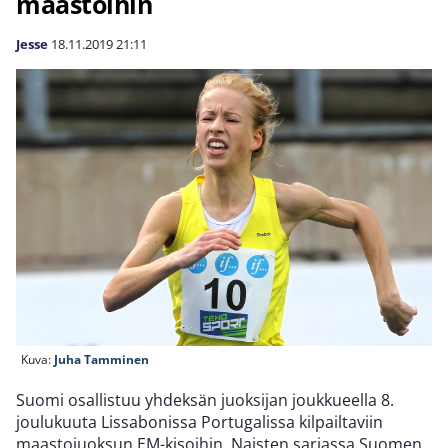
maastoihin
Jesse
18.11.2019
21:11
Kuva:
Juha Tamminen
Suomi osallistuu yhdeksän juoksijan joukkueella 8.
joulukuuta Lissabonissa Portugalissa kilpailtaviin
maastojuoksun EM-kisoihin. Naisten sarjassa Suomen