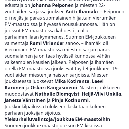
edustaja on
Johanna Peiponen
ja miesten 22-
vuotiaiden sarjassa juoksee
Antti Ihamäki
. – Peiponen
oli neljäs ja paras suomalainen hiljattain Vierumäen
PM-maastoissa ja hyvässä nousukunnossa. Hän on
juossut EM-maastoissa kahdesti ja ollut
parhaimmillaan kymmenes, Suomen EM-joukkueen
valmentaja
Rami Virlander
sanoo. – Ihamäki oli
Vierumäen PM-maastoissa miesten sarjan paras
suomalainen ja on taas hyvässä kunnossa vähän
vaikeampien kausien jälkeen. Peiposen ja Ihamäen
ohella EM-maastoissa juoksevat täydet joukkueet 19-
vuotiaiden miesten ja naisten sarjoissa. Miesten
joukkueessa juoksevat
Mika Kotiranta
,
Leevi
Karonen
ja
Oskari Kangasniemi
. Naisten joukkueen
muodostavat
Nathalie Blomqvist
,
Heljä-Viivi Unkila
,
Janette Vänttinen
ja
Pinja Kotinurmi
.
Joukkuekilpailussa tulokseen lasketaan kolmen
parhaan juoksijan sijoitus.
Yleisurheiluvalintoja/joukkue EM-maastoihin
Suomen joukkue maastojuoksun EM-kisoissa