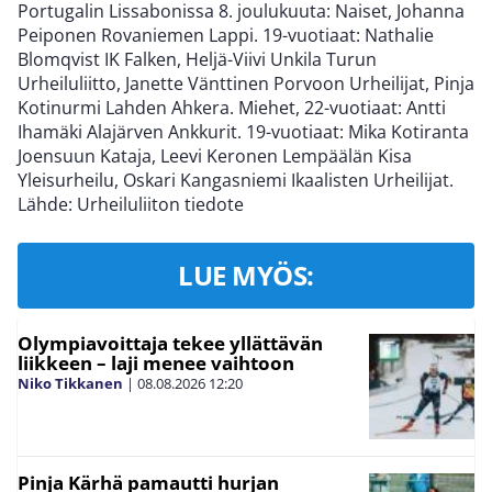
Portugalin Lissabonissa 8. joulukuuta: Naiset, Johanna
Peiponen Rovaniemen Lappi. 19-vuotiaat: Nathalie
Blomqvist IK Falken, Heljä-Viivi Unkila Turun
Urheiluliitto, Janette Vänttinen Porvoon Urheilijat, Pinja
Kotinurmi Lahden Ahkera. Miehet, 22-vuotiaat: Antti
Ihamäki Alajärven Ankkurit. 19-vuotiaat: Mika Kotiranta
Joensuun Kataja, Leevi Keronen Lempäälän Kisa
Yleisurheilu, Oskari Kangasniemi Ikaalisten Urheilijat.
Lähde: Urheiluliiton tiedote
LUE MYÖS:
Olympiavoittaja tekee yllättävän
liikkeen – laji menee vaihtoon
Niko Tikkanen
|
08.08.2026
12:20
Pinja Kärhä pamautti hurjan