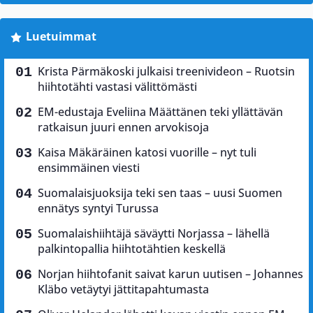
Luetuimmat
Krista Pärmäkoski julkaisi treenivideon – Ruotsin
hiihtotähti vastasi välittömästi
EM-edustaja Eveliina Määttänen teki yllättävän
ratkaisun juuri ennen arvokisoja
Kaisa Mäkäräinen katosi vuorille – nyt tuli
ensimmäinen viesti
Suomalaisjuoksija teki sen taas – uusi Suomen
ennätys syntyi Turussa
Suomalaishiihtäjä säväytti Norjassa – lähellä
palkintopallia hiihtotähtien keskellä
Norjan hiihtofanit saivat karun uutisen – Johannes
Kläbo vetäytyi jättitapahtumasta