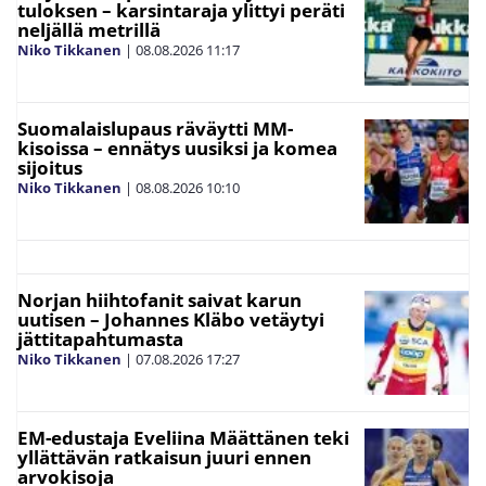
tuloksen – karsintaraja ylittyi peräti
neljällä metrillä
Niko Tikkanen
|
08.08.2026
11:17
Suomalaislupaus räväytti MM-
kisoissa – ennätys uusiksi ja komea
sijoitus
Niko Tikkanen
|
08.08.2026
10:10
Norjan hiihtofanit saivat karun
uutisen – Johannes Kläbo vetäytyi
jättitapahtumasta
Niko Tikkanen
|
07.08.2026
17:27
EM-edustaja Eveliina Määttänen teki
yllättävän ratkaisun juuri ennen
arvokisoja