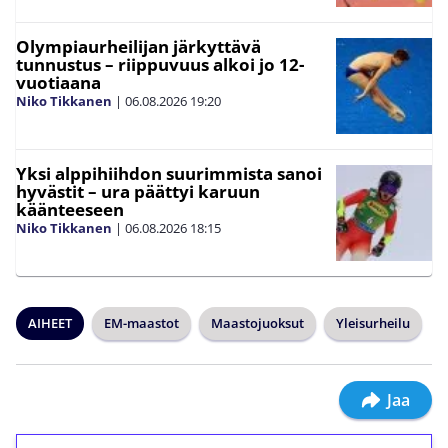
Olympiaurheilijan järkyttävä
tunnustus – riippuvuus alkoi jo 12-
vuotiaana
Niko Tikkanen
|
06.08.2026
19:20
Yksi alppihiihdon suurimmista sanoi
hyvästit – ura päättyi karuun
käänteeseen
Niko Tikkanen
|
06.08.2026
18:15
AIHEET
EM-maastot
Maastojuoksut
Yleisurheilu
Jaa