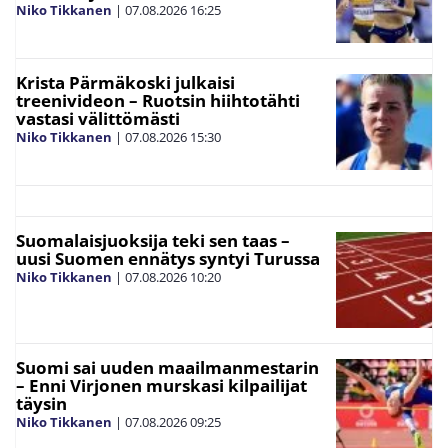
Niko Tikkanen
|
07.08.2026
16:25
Krista Pärmäkoski julkaisi
treenivideon – Ruotsin hiihtotähti
vastasi välittömästi
Niko Tikkanen
|
07.08.2026
15:30
Suomalaisjuoksija teki sen taas –
uusi Suomen ennätys syntyi Turussa
Niko Tikkanen
|
07.08.2026
10:20
Suomi sai uuden maailmanmestarin
– Enni Virjonen murskasi kilpailijat
täysin
Niko Tikkanen
|
07.08.2026
09:25