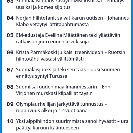
Suomalaislupaus räväytti MM-kisoissa – ennätys
uusiksi ja komea sijoitus
Norjan hiihtofanit saivat karun uutisen – Johannes
Kläbo vetäytyi jättitapahtumasta
EM-edustaja Eveliina Määttänen teki yllättävän
ratkaisun juuri ennen arvokisoja
Krista Pärmäkoski julkaisi treenivideon – Ruotsin
hiihtotähti vastasi välittömästi
Suomalaisjuoksija teki sen taas – uusi Suomen
ennätys syntyi Turussa
Suomi sai uuden maailmanmestarin – Enni
Virjonen murskasi kilpailijat täysin
Olympiaurheilijan järkyttävä tunnustus –
riippuvuus alkoi jo 12-vuotiaana
Yksi alppihiihdon suurimmista sanoi hyvästit – ura
päättyi karuun käänteeseen