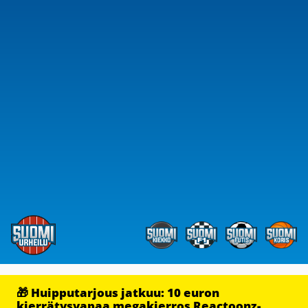
🎁 Huipputarjous jatkuu: 10 euron
kierrätysvapaa megakierros Reactoonz-