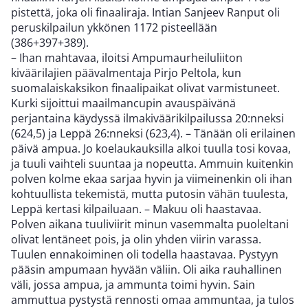
pistettä, joka oli finaaliraja. Intian Sanjeev Ranput oli
peruskilpailun ykkönen 1172 pisteellään
(386+397+389).
– Ihan mahtavaa, iloitsi Ampumaurheiluliiton
kiväärilajien päävalmentaja Pirjo Peltola, kun
suomalaiskaksikon finaalipaikat olivat varmistuneet.
Kurki sijoittui maailmancupin avauspäivänä
perjantaina käydyssä ilmakiväärikilpailussa 20:nneksi
(624,5) ja Leppä 26:nneksi (623,4). – Tänään oli erilainen
päivä ampua. Jo koelaukauksilla alkoi tuulla tosi kovaa,
ja tuuli vaihteli suuntaa ja nopeutta. Ammuin kuitenkin
polven kolme ekaa sarjaa hyvin ja viimeinenkin oli ihan
kohtuullista tekemistä, mutta putosin vähän tuulesta,
Leppä kertasi kilpailuaan. – Makuu oli haastavaa.
Polven aikana tuuliviirit minun vasemmalta puoleltani
olivat lentäneet pois, ja olin yhden viirin varassa.
Tuulen ennakoiminen oli todella haastavaa. Pystyyn
pääsin ampumaan hyvään väliin. Oli aika rauhallinen
väli, jossa ampua, ja ammunta toimi hyvin. Sain
ammuttua pystystä rennosti omaa ammuntaa, ja tulos