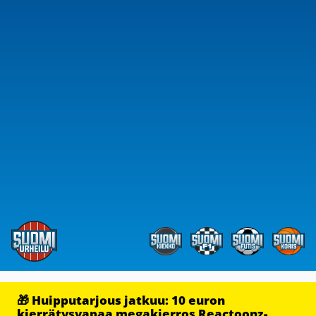
🎁 Huipputarjous jatkuu: 10 euron
kierrätysvapaa megakierros Reactoonz-