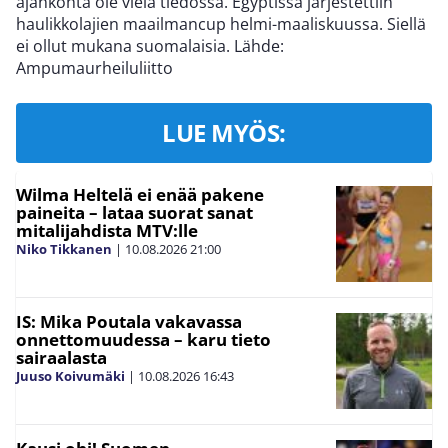
ajankohta ole vielä tiedossa. Egyptissä järjestettiin
haulikkolajien maailmancup helmi-maaliskuussa. Siellä
ei ollut mukana suomalaisia. Lähde:
Ampumaurheiluliitto
LUE MYÖS:
Wilma Heltelä ei enää pakene
paineita – lataa suorat sanat
mitalijahdista MTV:lle
Niko Tikkanen
|
10.08.2026
21:00
IS: Mika Poutala vakavassa
onnettomuudessa – karu tieto
sairaalasta
Juuso Koivumäki
|
10.08.2026
16:43