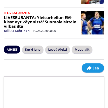
LIVE-SEURANTA
LIVESEURANTA: Yleisurheilun EM-
kisat nyt käynnissä! Suomalaisittain
vilkas ilta
Miikka Lahtinen
|
10.08.2026
08:00
AIHEET
Kurki Juho
Leppä Aleksi
Muut lajit
Jaa
🎁 Huipputarjous jatkuu: 10
euron kierrätysvapaa
megakierros Reactoonz-
peliin – vain 1 eurolla!