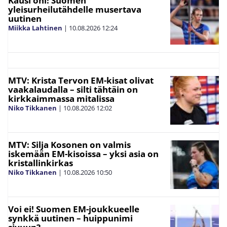
Kausi ohi! Suomen
yleisurheilutähdelle musertava
uutinen
Miikka Lahtinen
|
10.08.2026
12:24
MTV: Krista Tervon EM-kisat olivat
vaakalaudalla – silti tähtäin on
kirkkaimmassa mitalissa
Niko Tikkanen
|
10.08.2026
12:02
MTV: Silja Kosonen on valmis
iskemään EM-kisoissa – yksi asia on
kristallinkirkas
Niko Tikkanen
|
10.08.2026
10:50
Voi ei! Suomen EM-joukkueelle
synkkä uutinen – huippunimi