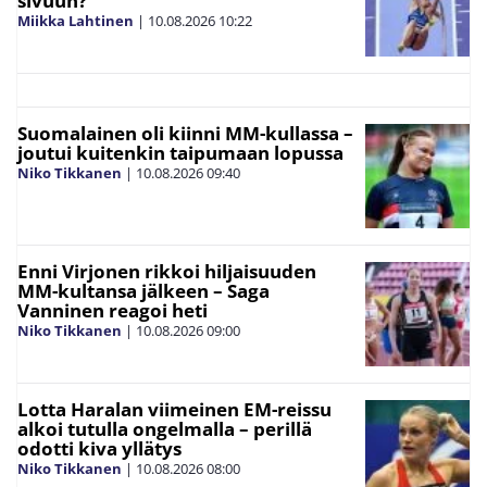
sivuun?
Miikka Lahtinen
|
10.08.2026
10:22
Suomalainen oli kiinni MM-kullassa –
joutui kuitenkin taipumaan lopussa
Niko Tikkanen
|
10.08.2026
09:40
Enni Virjonen rikkoi hiljaisuuden
MM-kultansa jälkeen – Saga
Vanninen reagoi heti
Niko Tikkanen
|
10.08.2026
09:00
Lotta Haralan viimeinen EM-reissu
alkoi tutulla ongelmalla – perillä
odotti kiva yllätys
Niko Tikkanen
|
10.08.2026
08:00