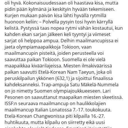
oli hyvä. Kokonaisuudessaan oli haastava kisa, mutta
pidin pään kylmänä ja keskityin hyvään tekemiseen.
Kurjen mukaan päivän kisa lähti hyvällä rytmillä
huonoon keliin: – Polvella pysyin tosi hyvin kärryllä
kelistä. Pystyssä taas nopea rytmi vähän kostautui, kun
kahden ekan sarjan jälkeen keli tyyntyi ja viimeset
sarjat oli helppoa ampua. Delhin maailmancupissa ei
jaeta olympiamaapaikkoja Tokioon, vaan
maailmancupin pisteitä, joiden perusteella voi
saavuttaa paikan Tokioon. Suomella ei ole vielä
maapaikkaa kiväärilajeissa. Miesten ilmakiväärissä
paikan saavutti Etelä-Korean Nam Taeyun, joka oli
peruskilpailun ykkönen (632,1) ja sijoittui finaalissa
kahdeksanneksi. Trap-ampuja Satu Mäkelä-Nummela
on jo nimetty Suomen olympiajoukkueeseen. Lari
Pesonen on saavuttanut maapaikan miesten skeetissä.
ISSF:n seuraava maailmancup on haulikkolajien
maailmancup Italian Lonatossa 7.-17. toukokuuta.
Etelä-Korean Changwonissa piti kilpailla 16.-27.
huhtikuuta, mutta kilpailu on siirretty eikä uusi