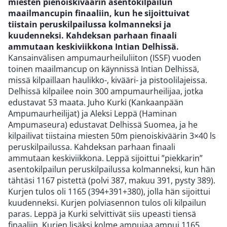
miesten pienoiskiväärin asentokilpailun
maailmancupin finaaliin, kun he sijoittuivat
tiistain peruskilpailussa kolmanneksi ja
kuudenneksi. Kahdeksan parhaan finaali
ammutaan keskiviikkona Intian Delhissä.
Kansainvälisen ampumaurheiluliiton (ISSF) vuoden
toinen maailmancup on käynnissä Intian Delhissä,
missä kilpaillaan haulikko-, kivääri- ja pistoolilajeissa.
Delhissä kilpailee noin 300 ampumaurheilijaa, jotka
edustavat 53 maata. Juho Kurki (Kankaanpään
Ampumaurheilijat) ja Aleksi Leppä (Haminan
Ampumaseura) edustavat Delhissä Suomea, ja he
kilpailivat tiistaina miesten 50m pienoiskiväärin 3×40 ls
peruskilpailussa. Kahdeksan parhaan finaali
ammutaan keskiviikkona. Leppä sijoittui ”piekkarin”
asentokilpailun peruskilpailussa kolmanneksi, kun hän
tähtäsi 1167 pistettä (polvi 387, makuu 391, pysty 389).
Kurjen tulos oli 1165 (394+391+380), jolla hän sijoittui
kuudenneksi. Kurjen polviasennon tulos oli kilpailun
paras. Leppä ja Kurki selvittivät siis upeasti tiensä
finaaliin. Kurjen lisäksi kolme ampujaa ampui 1165