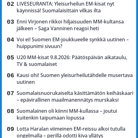
LIVESEURANTA: Yleisurheilun EM-kisat nyt
käynnissä! Suomalaisittain vilkas ilta
Enni Virjonen rikkoi hiljaisuuden MM-kultansa
jälkeen – Saga Vanninen reagoi heti
Voi ei! Suomen EM-joukkueelle synkkä uutinen –
huippunimi sivuun?
U20 MM-kisat 9.8.2026: Päätöspäivän aikataulu,
TV & suomalaiset
Kausi ohi! Suomen yleisurheilutähdelle musertava
uutinen
Suomalaisnuorukaiselta käsittämätön keihäskaari
– epävirallinen maailmanennätys murskaksi
Suomalainen oli kiinni MM-kullassa – joutui
kuitenkin taipumaan lopussa
Lotta Haralan viimeinen EM-reissu alkoi tutulla
ongelmalla – perillä odotti kiva yllätys