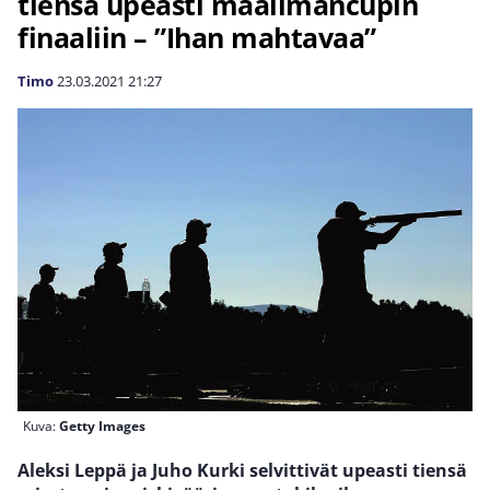
tiensä upeasti maailmancupin
finaaliin – ”Ihan mahtavaa”
Timo
23.03.2021
21:27
Kuva:
Getty Images
Aleksi Leppä ja Juho Kurki selvittivät upeasti tiensä