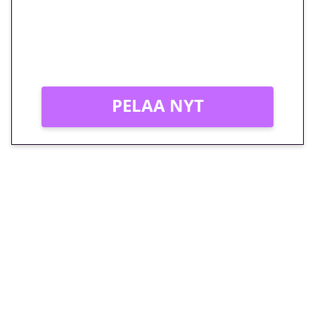
Peli: Reactoonz
Vain uusille asiakkaille!
PELAA NYT