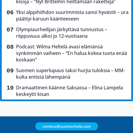
kisoja – ”Nyt Britteihin heittämään raketteja”
Yksi alppihiihdon suurimmista sanoi hyvästit – ura
päättyi karuun käänteeseen
Olympiaurheilijan järkyttävä tunnustus –
riippuvuus alkoi jo 12-vuotiaana
Podcast: Wilma Heltelä avasi elämänsä
synkimmän vaiheen – ”En halua kokea tuota enää
koskaan”
Suomen superlupaus takoi hurjia tuloksia – MM-
kulta entistä lähempänä
Dramaattinen käänne Saksassa – Elina Lampela
keskeytti kisan
toimitus@suomiurheilu.com