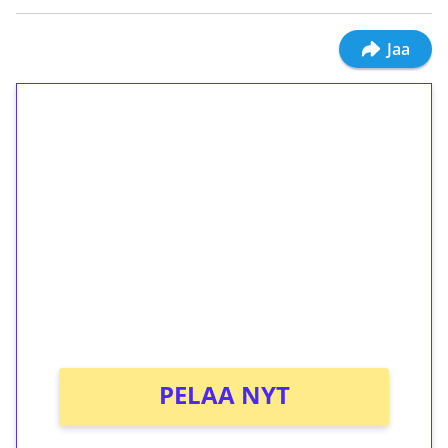
Jaa
1€ = 10€ arvosta
ilmaiskierroksia ilman
kierrätystä!
Talleta 1€
Saat heti 50 ilmaiskierrosta Tuohi 1000 -
peliin (arvo 0,20€ per kierros)!
Ei kierrätysvaatimusta!
PELAA NYT