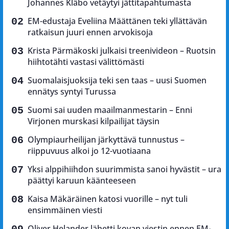
Johannes Kläbo vetäytyi jättitapahtumasta
EM-edustaja Eveliina Määttänen teki yllättävän
ratkaisun juuri ennen arvokisoja
Krista Pärmäkoski julkaisi treenivideon – Ruotsin
hiihtotähti vastasi välittömästi
Suomalaisjuoksija teki sen taas – uusi Suomen
ennätys syntyi Turussa
Suomi sai uuden maailmanmestarin – Enni
Virjonen murskasi kilpailijat täysin
Olympiaurheilijan järkyttävä tunnustus –
riippuvuus alkoi jo 12-vuotiaana
Yksi alppihiihdon suurimmista sanoi hyvästit – ura
päättyi karuun käänteeseen
Kaisa Mäkäräinen katosi vuorille – nyt tuli
ensimmäinen viesti
Oliver Helander lähetti kovan viestin ennen EM-