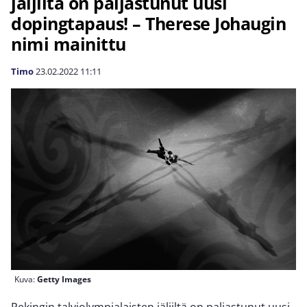
jäljiltä on paljastunut uusi
dopingtapaus! – Therese Johaugin
nimi mainittu
Timo
23.02.2022
11:11
Kuva:
Getty Images