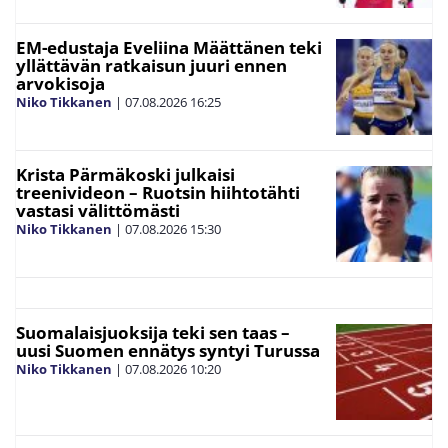
EM-edustaja Eveliina Määttänen teki
yllättävän ratkaisun juuri ennen
arvokisoja
Niko Tikkanen
|
07.08.2026
16:25
Krista Pärmäkoski julkaisi
treenivideon – Ruotsin hiihtotähti
vastasi välittömästi
Niko Tikkanen
|
07.08.2026
15:30
Suomalaisjuoksija teki sen taas –
uusi Suomen ennätys syntyi Turussa
Niko Tikkanen
|
07.08.2026
10:20