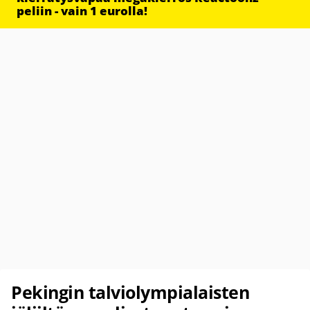
peliin - vain 1 eurolla!
Pekingin talviolympialaisten