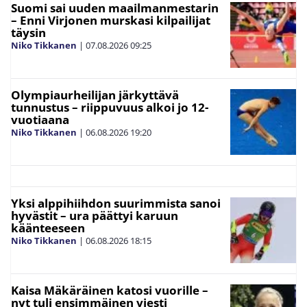
Suomi sai uuden maailmanmestarin
– Enni Virjonen murskasi kilpailijat
täysin
Niko Tikkanen
|
07.08.2026
09:25
Olympiaurheilijan järkyttävä
tunnustus – riippuvuus alkoi jo 12-
vuotiaana
Niko Tikkanen
|
06.08.2026
19:20
Yksi alppihiihdon suurimmista sanoi
hyvästit – ura päättyi karuun
käänteeseen
Niko Tikkanen
|
06.08.2026
18:15
Kaisa Mäkäräinen katosi vuorille –
nyt tuli ensimmäinen viesti