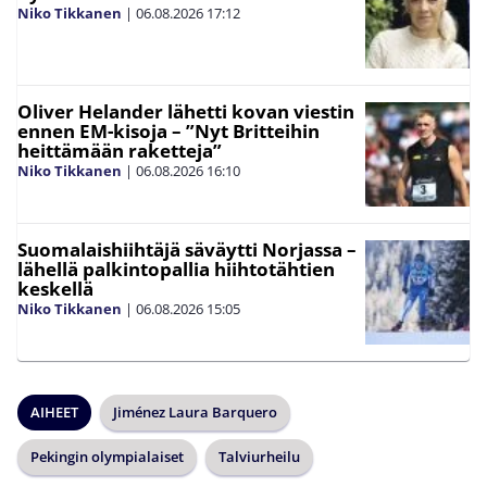
Niko Tikkanen
|
06.08.2026
17:12
Oliver Helander lähetti kovan viestin
ennen EM-kisoja – ”Nyt Britteihin
heittämään raketteja”
Niko Tikkanen
|
06.08.2026
16:10
Suomalaishiihtäjä säväytti Norjassa –
lähellä palkintopallia hiihtotähtien
keskellä
Niko Tikkanen
|
06.08.2026
15:05
AIHEET
Jiménez Laura Barquero
Pekingin olympialaiset
Talviurheilu