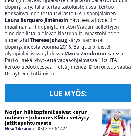
Pekingin talviolympialaisten jäljiltä on paljastunut uusi
doping-käry, tällä kertaa taitoluistelussa, kertoo
Kansainvälinen testausvirasto ITA. Espanjalainen
Laura Barquero Jiménezin
näytteestä löydettiin
maailman antidopingtoimiston Wadan kiellettyjen
aineiden listalla olevaa klostebolia. Maastohiihdon
supertähti
Therese Johaug
kärysi samasta
dopingaineesta vuonna 2016. Barquero luisteli
olympialaisisissa yhdessä
Marco Zandronin
kanssa.
Pari oli sekä lyhyt- että vapaaohjelmassa 11:s. ITA
kertoo tiedotteessaan, että Jimenezillä on oikeus vaatia
B-näytteen tutkimista.
LUE MYÖS:
Norjan hiihtopfanit saivat karun
uutisen – Johannes Kläbo vetäytyi
jättitapahtumasta
Niko Tikkanen
|
07.08.2026
17:27