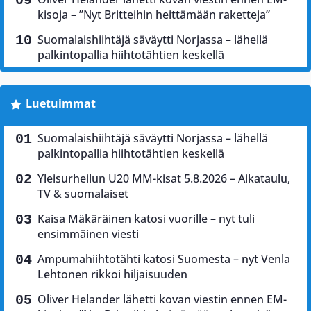
kisoja – ”Nyt Britteihin heittämään raketteja”
Suomalaishiihtäjä säväytti Norjassa – lähellä
palkintopallia hiihtotähtien keskellä
Luetuimmat
Suomalaishiihtäjä säväytti Norjassa – lähellä
palkintopallia hiihtotähtien keskellä
Yleisurheilun U20 MM-kisat 5.8.2026 – Aikataulu,
TV & suomalaiset
Kaisa Mäkäräinen katosi vuorille – nyt tuli
ensimmäinen viesti
Ampumahiihtotähti katosi Suomesta – nyt Venla
Lehtonen rikkoi hiljaisuuden
Oliver Helander lähetti kovan viestin ennen EM-