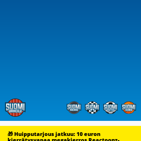
🎁 Huipputarjous jatkuu: 10 euron
kierrätysvapaa megakierros Reactoonz-