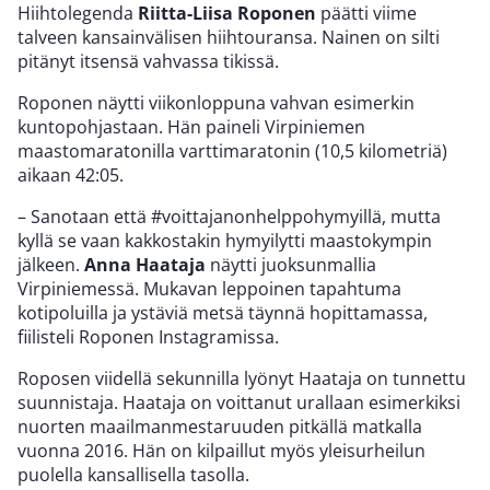
Hiihtolegenda
Riitta-Liisa Roponen
päätti viime
talveen kansainvälisen hiihtouransa. Nainen on silti
pitänyt itsensä vahvassa tikissä.
Roponen näytti viikonloppuna vahvan esimerkin
kuntopohjastaan. Hän paineli Virpiniemen
maastomaratonilla varttimaratonin (10,5 kilometriä)
aikaan 42:05.
– Sanotaan että #voittajanonhelppohymyillä, mutta
kyllä se vaan kakkostakin hymyilytti maastokympin
jälkeen.
Anna Haataja
näytti juoksunmallia
Virpiniemessä. Mukavan leppoinen tapahtuma
kotipoluilla ja ystäviä metsä täynnä hopittamassa,
fiilisteli Roponen Instagramissa.
Roposen viidellä sekunnilla lyönyt Haataja on tunnettu
suunnistaja. Haataja on voittanut urallaan esimerkiksi
nuorten maailmanmestaruuden pitkällä matkalla
vuonna 2016. Hän on kilpaillut myös yleisurheilun
puolella kansallisella tasolla.