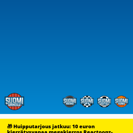
🎁 Huipputarjous jatkuu: 10 euron
kierrätysvapaa megakierros Reactoonz-