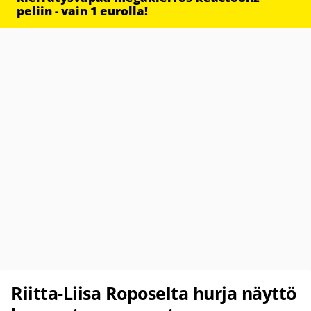
peliin - vain 1 eurolla!
Riitta-Liisa Roposelta hurja näyttö