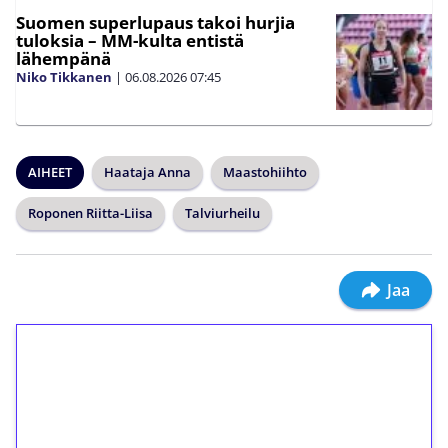
Suomen superlupaus takoi hurjia
tuloksia – MM-kulta entistä
lähempänä
Niko Tikkanen
|
06.08.2026
07:45
AIHEET
Haataja Anna
Maastohiihto
Roponen Riitta-Liisa
Talviurheilu
Jaa
1€ = 10€ arvosta
ilmaiskierroksia ilman
kierrätystä!