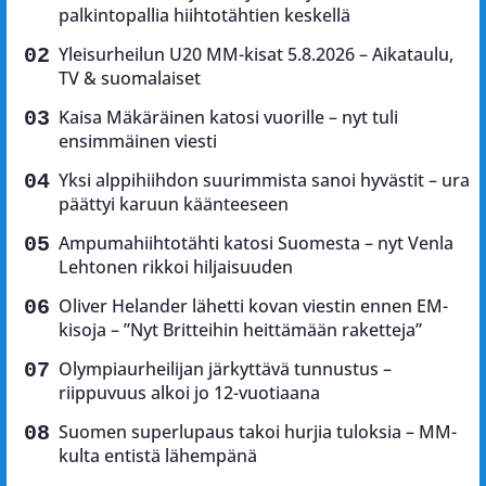
palkintopallia hiihtotähtien keskellä
Yleisurheilun U20 MM-kisat 5.8.2026 – Aikataulu,
TV & suomalaiset
Kaisa Mäkäräinen katosi vuorille – nyt tuli
ensimmäinen viesti
Yksi alppihiihdon suurimmista sanoi hyvästit – ura
päättyi karuun käänteeseen
Ampumahiihtotähti katosi Suomesta – nyt Venla
Lehtonen rikkoi hiljaisuuden
Oliver Helander lähetti kovan viestin ennen EM-
kisoja – ”Nyt Britteihin heittämään raketteja”
Olympiaurheilijan järkyttävä tunnustus –
riippuvuus alkoi jo 12-vuotiaana
Suomen superlupaus takoi hurjia tuloksia – MM-
kulta entistä lähempänä