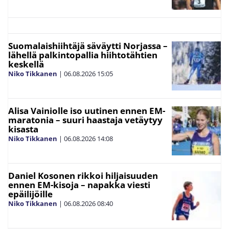
Suomalaishiihtäjä säväytti Norjassa –
lähellä palkintopallia hiihtotähtien
keskellä
Niko Tikkanen
|
06.08.2026
15:05
Alisa Vainiolle iso uutinen ennen EM-
maratonia – suuri haastaja vetäytyy
kisasta
Niko Tikkanen
|
06.08.2026
14:08
Daniel Kosonen rikkoi hiljaisuuden
ennen EM-kisoja – napakka viesti
epäilijöille
Niko Tikkanen
|
06.08.2026
08:40