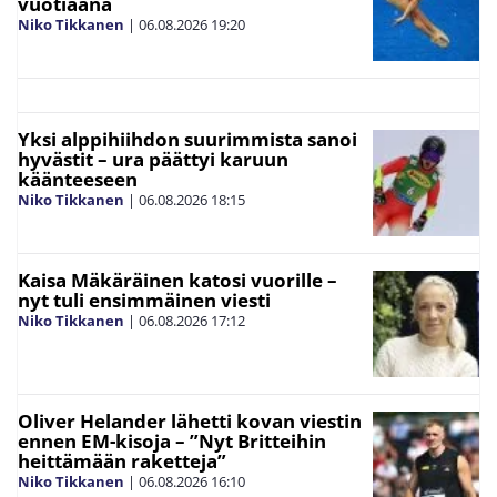
vuotiaana
Niko Tikkanen
|
06.08.2026
19:20
Yksi alppihiihdon suurimmista sanoi
hyvästit – ura päättyi karuun
käänteeseen
Niko Tikkanen
|
06.08.2026
18:15
Kaisa Mäkäräinen katosi vuorille –
nyt tuli ensimmäinen viesti
Niko Tikkanen
|
06.08.2026
17:12
Oliver Helander lähetti kovan viestin
ennen EM-kisoja – ”Nyt Britteihin
heittämään raketteja”
Niko Tikkanen
|
06.08.2026
16:10