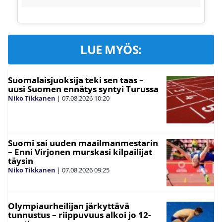
LUE MYÖS:
Suomalaisjuoksija teki sen taas –
uusi Suomen ennätys syntyi Turussa
Niko Tikkanen
|
07.08.2026
10:20
Suomi sai uuden maailmanmestarin
– Enni Virjonen murskasi kilpailijat
täysin
Niko Tikkanen
|
07.08.2026
09:25
Olympiaurheilijan järkyttävä
tunnustus – riippuvuus alkoi jo 12-