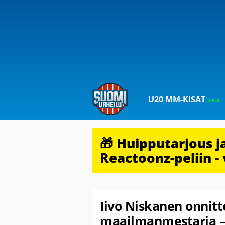
U20 MM-KISAT
5-9.8.
🎁 Huipputarjous 
Reactoonz-peliin - 
Iivo Niskanen onnitte
maailmanmestaria –