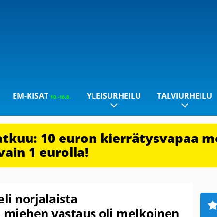
EM-KISAT
YLEISURHEILU
TALVIURHEILU
10.-16.8.
jatkuu: 10 euron kierrätysvapaa m
vain 1 eurolla!
li norjalaista
 miehen vastaus oli melkoinen