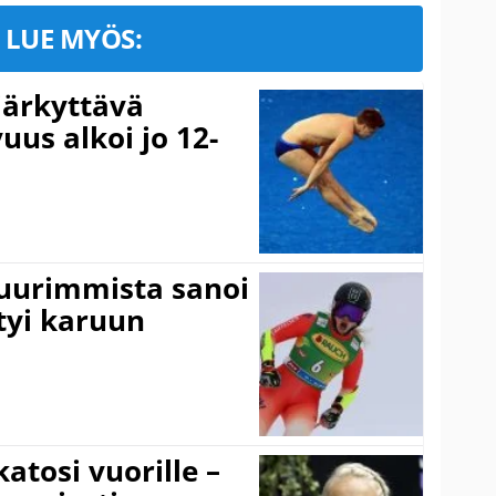
LUE MYÖS:
järkyttävä
uus alkoi jo 12-
suurimmista sanoi
tyi karuun
atosi vuorille –