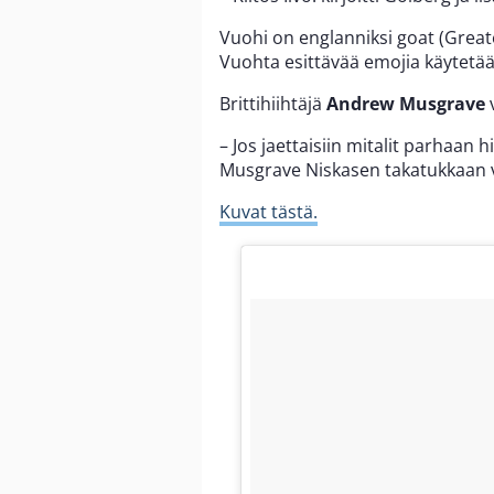
Vuohi on englanniksi goat (Greates
Vuohta esittävää emojia käytetää
Brittihiihtäjä
Andrew Musgrave
v
– Jos jaettaisiin mitalit parhaan h
Musgrave Niskasen takatukkaan v
Kuvat tästä.