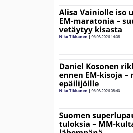
Alisa Vainiolle iso
EM-maratonia – suu
vetäytyy kisasta
Niko Tikkanen
|
06.08.2026
14:08
Daniel Kosonen rik
ennen EM-kisoja – 
epäilijöille
Niko Tikkanen
|
06.08.2026
08:40
Suomen superlupau
tuloksia – MM-kult
lähempänä