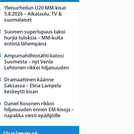
Yleisurheilun U20 MM-kisat
5.8.2026 – Aikataulu, TV &
suomalaiset
Suomen superlupaus takoi
hurjia tuloksia – MM-kulta
entistä lähempänä
Ampumahiihtotähti katosi
Suomesta – nyt Venla
Lehtonen rikkoi hiljaisuuden
Dramaattinen käänne
Saksassa – Elina Lampela
keskeytti kisan
Daniel Kosonen rikkoi
hiljaisuuden ennen EM-kisoja –
napakka viesti epäilijöille
Uusimmat