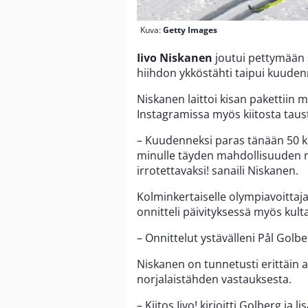
Kuva:
Getty Images
Iivo Niskanen
joutui pettymään
hiihdon ykköstähti taipui kuudenn
Niskanen laittoi kisan pakettiin 
Instagramissa myös kiitosta taust
– Kuudenneksi paras tänään 50 kil
minulle täyden mahdollisuuden 
irrotettavaksi! sanaili Niskanen.
Kolminkertaiselle olympiavoittaja
onnitteli päivityksessä myös kult
– Onnittelut ystävälleni Pål Golbe
Niskanen on tunnetusti erittäin a
norjalaistähden vastauksesta.
– Kiitos Iivo! kirjoitti Golberg ja 