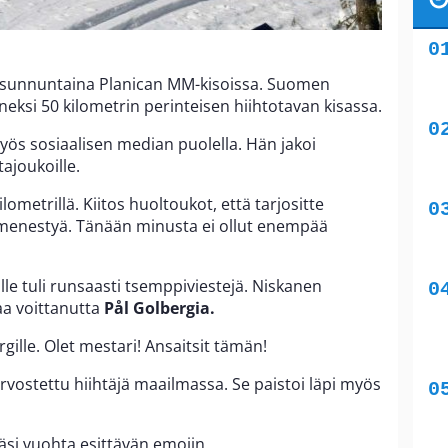
 sunnuntaina Planican MM-kisoissa. Suomen
eksi 50 kilometrin perinteisen hiihtotavan kisassa.
myös sosiaalisen median puolella. Hän jakoi
ajoukoille.
ometrillä. Kiitos huoltoukot, että tarjositte
menestyä. Tänään minusta ei ollut enempää
lle tuli runsaasti tsemppiviestejä. Niskanen
aa voittanutta
Pål Golbergia.
rgille. Olet mestari! Ansaitsit tämän!
rvostettu hiihtäjä maailmassa. Se paistoi läpi myös
lisäsi vuohta esittävän emojin.