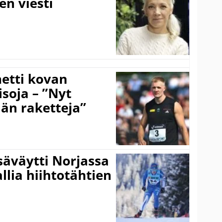
en viesti
hetti kovan
soja – ”Nyt
ään raketteja”
säväytti Norjassa
allia hiihtotähtien