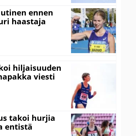
 uutinen ennen
ri haastaja
koi hiljaisuuden
napakka viesti
s takoi hurjia
a entistä