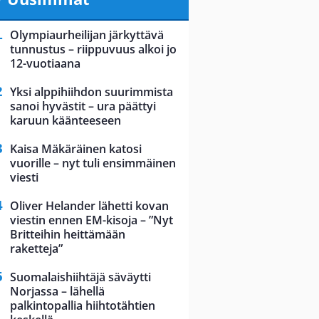
Olympiaurheilijan järkyttävä
tunnustus – riippuvuus alkoi jo
12-vuotiaana
Yksi alppihiihdon suurimmista
sanoi hyvästit – ura päättyi
karuun käänteeseen
Kaisa Mäkäräinen katosi
vuorille – nyt tuli ensimmäinen
viesti
Oliver Helander lähetti kovan
viestin ennen EM-kisoja – ”Nyt
Britteihin heittämään
raketteja”
Suomalaishiihtäjä säväytti
Norjassa – lähellä
palkintopallia hiihtotähtien