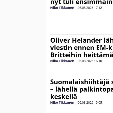
nyt tuli ensimmäin
Niko Tikkanen
|
06.08.2026
17:12
Oliver Helander lä
viestin ennen EM-ki
Britteihin heittäm
Niko Tikkanen
|
06.08.2026
16:10
Suomalaishiihtäjä 
– lähellä palkintop
keskellä
Niko Tikkanen
|
06.08.2026
15:05