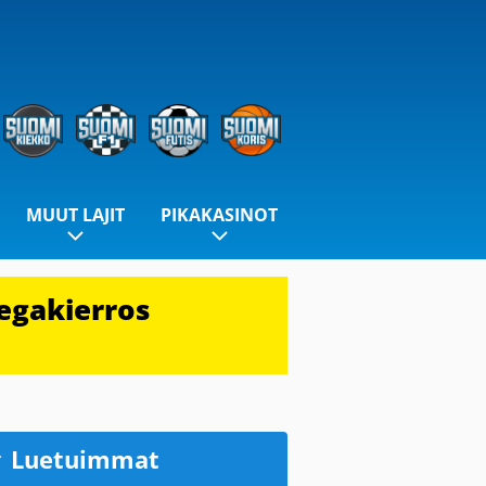
MUUT LAJIT
PIKAKASINOT
egakierros
Luetuimmat