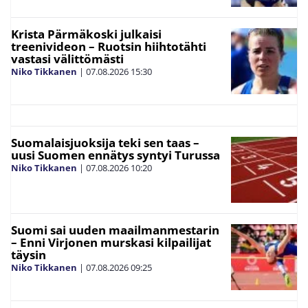
Krista Pärmäkoski julkaisi
treenivideon – Ruotsin hiihtotähti
vastasi välittömästi
Niko Tikkanen
|
07.08.2026
15:30
Suomalaisjuoksija teki sen taas –
uusi Suomen ennätys syntyi Turussa
Niko Tikkanen
|
07.08.2026
10:20
Suomi sai uuden maailmanmestarin
– Enni Virjonen murskasi kilpailijat
täysin
Niko Tikkanen
|
07.08.2026
09:25