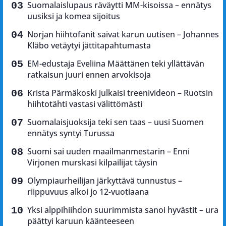
Suomalaislupaus räväytti MM-kisoissa – ennätys
uusiksi ja komea sijoitus
Norjan hiihtofanit saivat karun uutisen – Johannes
Kläbo vetäytyi jättitapahtumasta
EM-edustaja Eveliina Määttänen teki yllättävän
ratkaisun juuri ennen arvokisoja
Krista Pärmäkoski julkaisi treenivideon – Ruotsin
hiihtotähti vastasi välittömästi
Suomalaisjuoksija teki sen taas – uusi Suomen
ennätys syntyi Turussa
Suomi sai uuden maailmanmestarin – Enni
Virjonen murskasi kilpailijat täysin
Olympiaurheilijan järkyttävä tunnustus –
riippuvuus alkoi jo 12-vuotiaana
Yksi alppihiihdon suurimmista sanoi hyvästit – ura
päättyi karuun käänteeseen