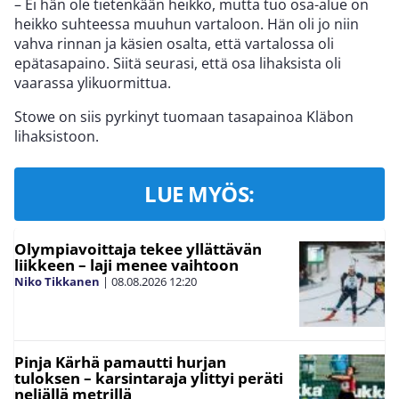
– Ei hän ole tietenkään heikko, mutta tuo osa-alue on
heikko suhteessa muuhun vartaloon. Hän oli jo niin
vahva rinnan ja käsien osalta, että vartalossa oli
epätasapaino. Siitä seurasi, että osa lihaksista oli
vaarassa ylikuormittua.
Stowe on siis pyrkinyt tuomaan tasapainoa Kläbon
lihaksistoon.
LUE MYÖS:
Olympiavoittaja tekee yllättävän
liikkeen – laji menee vaihtoon
Niko Tikkanen
|
08.08.2026
12:20
Pinja Kärhä pamautti hurjan
tuloksen – karsintaraja ylittyi peräti
neljällä metrillä