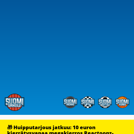
🎁 Huipputarjous jatkuu: 10 euron
kierrätysvapaa megakierros Reactoonz-