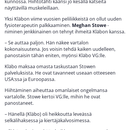
kunnossa. Hiihtotähti käänsi jo kesällä katseita
näyttävillä muskeleillaan.
Yksi Kläbon viime vuosien peliliikkeistä on ollut uuden
fysioterapeutin palkkaaminen.
Meghan Stowe
-
niminen jenkkinainen on tehnyt ihmeitä Kläbon kanssa.
– Se auttaa paljon. Hän näkee vartalon
kokonaisuutena. Jos voisin tehdä kaiken uudelleen,
panostaisin tähän eniten, myönsi Kläbo VG:lle.
Kläbo maksaa omasta taskustaan Stowen
palveluksista. He ovat tavanneet useaan otteeseen
USA:ssa ja Euroopassa.
Hiihtäminen aiheuttaa omanlaiset ongelmansa
vartalolle. Stowe kertoi VG:lle, mihin he ovat
panostaneet.
– Hänellä (Kläbo) oli heikkoutta leveässä
selkälihaksessa ja kiertäjäkalvosimessa.