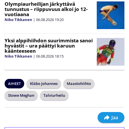
Olympiaurheilijan järkyttävä
tunnustus – riippuvuus alkoi jo 12-
vuotiaana
Niko Tikkanen
|
06.08.2026
19:20
Yksi alppihiihdon suurimmista sanoi
hyvästit – ura päättyi karuun
käänteeseen
Niko Tikkanen
|
06.08.2026
18:15
AIHEET
Kläbo Johannes
Maastohiihto
Stowe Meghan
Talviurheilu
Jaa