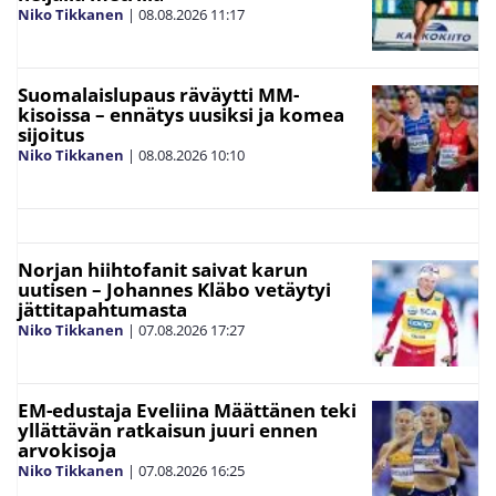
Niko Tikkanen
|
08.08.2026
11:17
Suomalaislupaus räväytti MM-
kisoissa – ennätys uusiksi ja komea
sijoitus
Niko Tikkanen
|
08.08.2026
10:10
Norjan hiihtofanit saivat karun
uutisen – Johannes Kläbo vetäytyi
jättitapahtumasta
Niko Tikkanen
|
07.08.2026
17:27
EM-edustaja Eveliina Määttänen teki
yllättävän ratkaisun juuri ennen
arvokisoja
Niko Tikkanen
|
07.08.2026
16:25