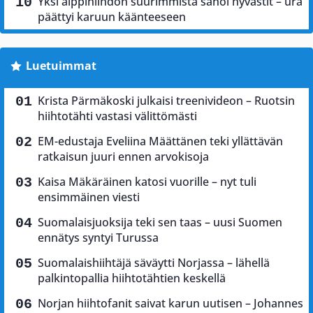
Yksi alppihiihdon suurimmista sanoi hyvästit – ura
päättyi karuun käänteeseen
Luetuimmat
Krista Pärmäkoski julkaisi treenivideon – Ruotsin
hiihtotähti vastasi välittömästi
EM-edustaja Eveliina Määttänen teki yllättävän
ratkaisun juuri ennen arvokisoja
Kaisa Mäkäräinen katosi vuorille – nyt tuli
ensimmäinen viesti
Suomalaisjuoksija teki sen taas – uusi Suomen
ennätys syntyi Turussa
Suomalaishiihtäjä säväytti Norjassa – lähellä
palkintopallia hiihtotähtien keskellä
Norjan hiihtofanit saivat karun uutisen – Johannes