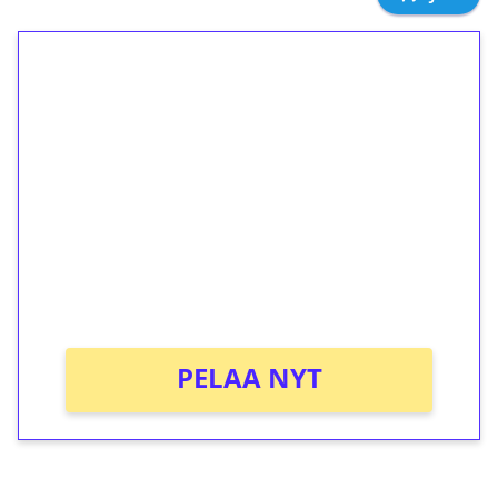
1€ = 10€ arvosta
ilmaiskierroksia ilman
kierrätystä!
Talleta 1€
Saat heti 50 ilmaiskierrosta Tuohi 1000 -
peliin (arvo 0,20€ per kierros)!
Ei kierrätysvaatimusta!
PELAA NYT