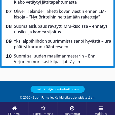
Kläbo vetäytyi jättitapahtumasta
Oliver Helander lähetti kovan viestin ennen EM-
kisoja – ”Nyt Britteihin heittämään raketteja”
Suomalaislupaus räväytti MM-kisoissa – ennätys
uusiksi ja komea sijoitus
Yksi alppihiihdon suurimmista sanoi hyvästit – ura
päättyi karuun käänteeseen
Suomi sai uuden maailmanmestarin – Enni
Virjonen murskasi kilpailijat täysin
toimitus@suomiurheilu.com
© 2026 - SuomiUrheilu. Kaikki oikeudet pidätetään.
Etusivu
Luetuimmat
Uusimmat
Valikko