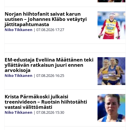
Norjan hiihtofanit saivat karun
uutisen – Johannes Kläbo vetäytyi
jättitapahtumasta
Niko Tikkanen
|
07.08.2026
17:27
EM-edustaja Eveliina Määttänen teki
yllättävän ratkaisun juuri ennen
arvokisoja
Niko Tikkanen
|
07.08.2026
16:25
Krista Pärmäkoski julkaisi
treenivideon – Ruotsin hiihtotähti
vastasi välittömästi
Niko Tikkanen
|
07.08.2026
15:30