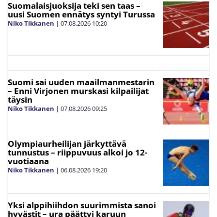
Suomalaisjuoksija teki sen taas –
uusi Suomen ennätys syntyi Turussa
Niko Tikkanen
|
07.08.2026
10:20
Suomi sai uuden maailmanmestarin
– Enni Virjonen murskasi kilpailijat
täysin
Niko Tikkanen
|
07.08.2026
09:25
Olympiaurheilijan järkyttävä
tunnustus – riippuvuus alkoi jo 12-
vuotiaana
Niko Tikkanen
|
06.08.2026
19:20
Yksi alppihiihdon suurimmista sanoi
hyvästit – ura päättyi karuun