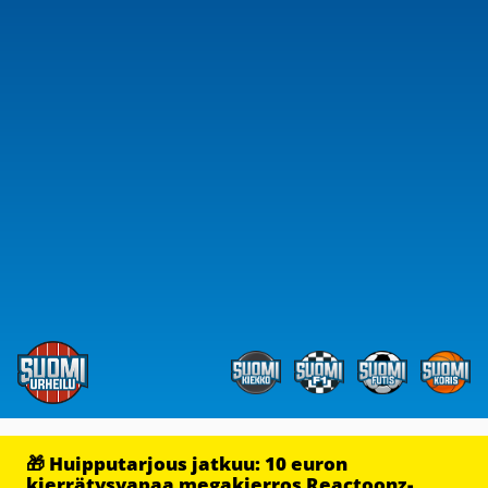
🎁 Huipputarjous jatkuu: 10 euron
kierrätysvapaa megakierros Reactoonz-