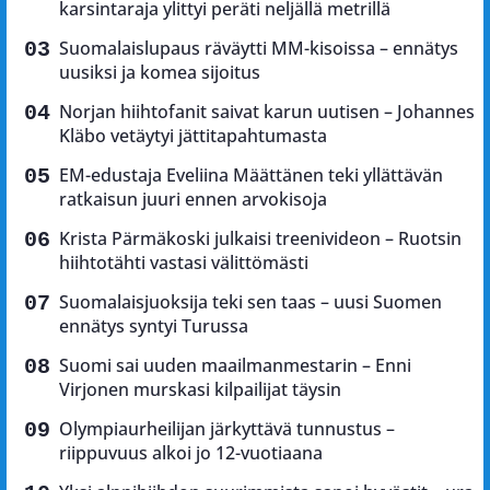
karsintaraja ylittyi peräti neljällä metrillä
Suomalaislupaus räväytti MM-kisoissa – ennätys
uusiksi ja komea sijoitus
Norjan hiihtofanit saivat karun uutisen – Johannes
Kläbo vetäytyi jättitapahtumasta
EM-edustaja Eveliina Määttänen teki yllättävän
ratkaisun juuri ennen arvokisoja
Krista Pärmäkoski julkaisi treenivideon – Ruotsin
hiihtotähti vastasi välittömästi
Suomalaisjuoksija teki sen taas – uusi Suomen
ennätys syntyi Turussa
Suomi sai uuden maailmanmestarin – Enni
Virjonen murskasi kilpailijat täysin
Olympiaurheilijan järkyttävä tunnustus –
riippuvuus alkoi jo 12-vuotiaana