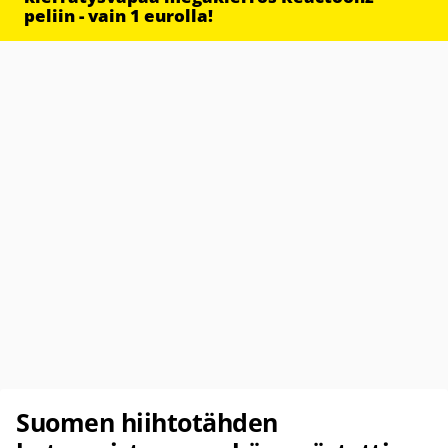
peliin - vain 1 eurolla!
Suomen hiihtotähden