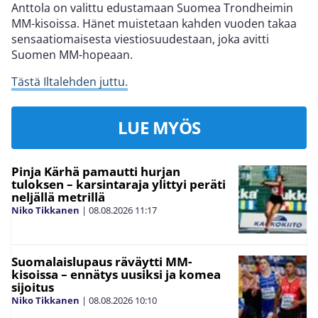
Anttola on valittu edustamaan Suomea Trondheimin
MM-kisoissa. Hänet muistetaan kahden vuoden takaa
sensaatiomaisesta viestiosuudestaan, joka avitti
Suomen MM-hopeaan.
Tästä Iltalehden juttu.
LUE MYÖS
Pinja Kärhä pamautti hurjan
tuloksen – karsintaraja ylittyi peräti
neljällä metrillä
Niko Tikkanen
|
08.08.2026
11:17
Suomalaislupaus räväytti MM-
kisoissa – ennätys uusiksi ja komea
sijoitus
Niko Tikkanen
|
08.08.2026
10:10