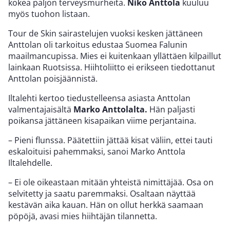
kokea paljon terveysmurheita.
Niko Anttola
kuuluu
myös tuohon listaan.
Tour de Skin sairastelujen vuoksi kesken jättäneen
Anttolan oli tarkoitus edustaa Suomea Falunin
maailmancupissa. Mies ei kuitenkaan yllättäen kilpaillut
lainkaan Ruotsissa. Hiihtoliitto ei erikseen tiedottanut
Anttolan poisjäännistä.
Iltalehti kertoo tiedustelleensa asiasta Anttolan
valmentajaisältä
Marko Anttolalta.
Hän paljasti
poikansa jättäneen kisapaikan viime perjantaina.
– Pieni flunssa. Päätettiin jättää kisat väliin, ettei tauti
eskaloituisi pahemmaksi, sanoi Marko Anttola
Iltalehdelle.
– Ei ole oikeastaan mitään yhteistä nimittäjää. Osa on
selvitetty ja saatu paremmaksi. Osaltaan näyttää
kestävän aika kauan. Hän on ollut herkkä saamaan
pöpöjä, avasi mies hiihtäjän tilannetta.