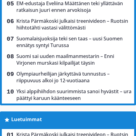
EM-edustaja Eveliina Määttänen teki yllättävän
ratkaisun juuri ennen arvokisoja
Krista Pärmäkoski julkaisi treenivideon – Ruotsin
hiihtotähti vastasi välittömästi
Suomalaisjuoksija teki sen taas – uusi Suomen
ennätys syntyi Turussa
Suomi sai uuden maailmanmestarin – Enni
Virjonen murskasi kilpailijat täysin
Olympiaurheilijan järkyttävä tunnustus –
riippuvuus alkoi jo 12-vuotiaana
Yksi alppihiihdon suurimmista sanoi hyvästit – ura
päättyi karuun käänteeseen
Luetuimmat
Krista Pärmäkoski julkaisi treenivideon – Ruotsin