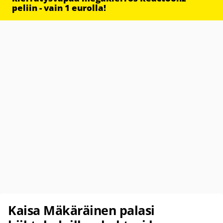
peliin - vain 1 eurolla!
Kaisa Mäkäräinen palasi