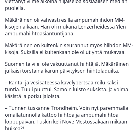
viettänyt viime aikoina hiljaiseloa sosiaalisen median
puolella.
Mäkäräinen oli vahvasti esillä ampumahiihdon MM-
kisojen aikaan. Hän oli mukana Lenzerheidessa Ylen
ampumahiihtoasiantuntijana.
Mäkäräinen on kuitenkin seurannut myös hiihdon MM-
kisoja. Suksilla ei kuitenkaan ole ollut yhtä mukavaa.
Suomen talvi ei ole vakuuttanut hiihtäjiä. Mäkäräinen
julkaisi torstaina karun päivityksen hiihtoladuilta.
– Räntä- ja vesisateessa kävelypertsaa reilu kaksi
tuntia. Tuuli puuttui. Samoin luisto suksista. Ja voima
käsistä ja potku jaloista.
– Tunnen tuskanne Trondheim. Voin nyt paremmalla
omallatunnolla kattoo hiihtoa ja ampumahiihtoa
loppupäivän. Tuskin keli Nove Mestossakaan mikään
huikea?!