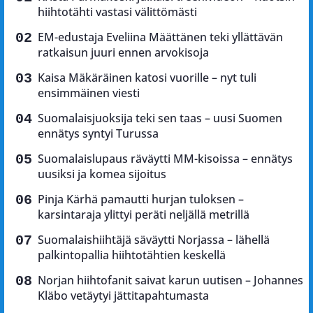
hiihtotähti vastasi välittömästi
EM-edustaja Eveliina Määttänen teki yllättävän
ratkaisun juuri ennen arvokisoja
Kaisa Mäkäräinen katosi vuorille – nyt tuli
ensimmäinen viesti
Suomalaisjuoksija teki sen taas – uusi Suomen
ennätys syntyi Turussa
Suomalaislupaus räväytti MM-kisoissa – ennätys
uusiksi ja komea sijoitus
Pinja Kärhä pamautti hurjan tuloksen –
karsintaraja ylittyi peräti neljällä metrillä
Suomalaishiihtäjä säväytti Norjassa – lähellä
palkintopallia hiihtotähtien keskellä
Norjan hiihtofanit saivat karun uutisen – Johannes
Kläbo vetäytyi jättitapahtumasta