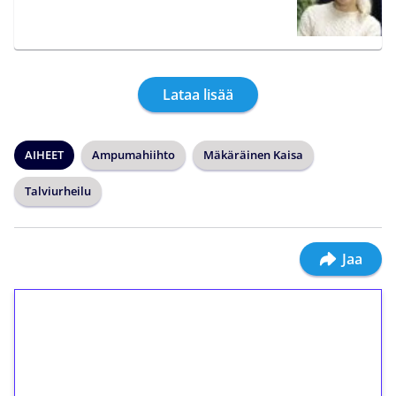
Lataa lisää
AIHEET
Ampumahiihto
Mäkäräinen Kaisa
Talviurheilu
Jaa
1€ = 10€ arvosta
ilmaiskierroksia ilman
kierrätystä!