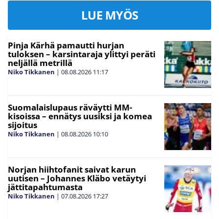
LUE MYÖS
Pinja Kärhä pamautti hurjan
tuloksen – karsintaraja ylittyi peräti
neljällä metrillä
Niko Tikkanen
|
08.08.2026
11:17
Suomalaislupaus räväytti MM-
kisoissa – ennätys uusiksi ja komea
sijoitus
Niko Tikkanen
|
08.08.2026
10:10
Norjan hiihtofanit saivat karun
uutisen – Johannes Kläbo vetäytyi
jättitapahtumasta
Niko Tikkanen
|
07.08.2026
17:27