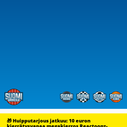
🎁 Huipputarjous jatkuu: 10 euron
kierrätysvapaa megakierros Reactoonz-