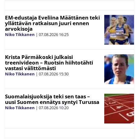
EM-edustaja Eveliina Määttänen teki
yllättävän ratkaisun juuri ennen
arvokisoja
Niko Tikkanen
|
07.08.2026
16:25
Krista Pärmäkoski julkaisi
treenivideon – Ruotsin hiihtotähti
vastasi välittömästi
Niko Tikkanen
|
07.08.2026
15:30
Suomalaisjuoksija teki sen taas –
uusi Suomen ennätys syntyi Turussa
Niko Tikkanen
|
07.08.2026
10:20