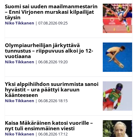
Suomi sai uuden maailmanmestarin
– Enni Virjonen murskasi kilpailijat
täysin
Niko Tikkanen
|
07.08.2026
09:25
Olympiaurheilijan järkyttävä
tunnustus – riippuvuus alkoi jo 12-
vuotiaana
Niko Tikkanen
|
06.08.2026
19:20
Yksi alppihiihdon suurimmista sanoi
hyvästit – ura päättyi karuun
käänteeseen
Niko Tikkanen
|
06.08.2026
18:15
Kaisa Mäkäräinen katosi vuorille –
nyt tuli ensimmäinen viesti
Niko Tikkanen
|
06.08.2026
17:12