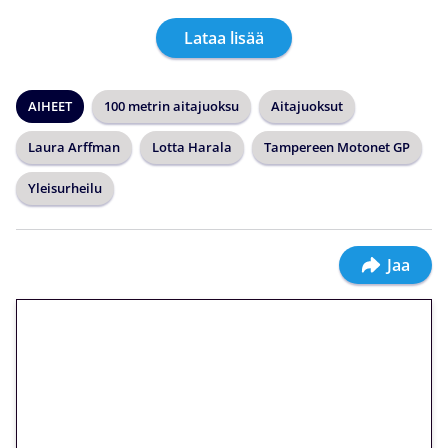
Lataa lisää
AIHEET
100 metrin aitajuoksu
Aitajuoksut
Laura Arffman
Lotta Harala
Tampereen Motonet GP
Yleisurheilu
Jaa
🎁 Huipputarjous jatkuu: 10
euron kierrätysvapaa
megakierros Reactoonz-
peliin – vain 1 eurolla!