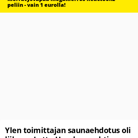
peliin - vain 1 eurolla!
Ylen toimittajan saunaehdotus oli