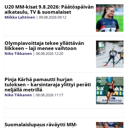
U20 MM-kisat 9.8.2026: Päätöspäivän
aikataulu, TV & suomalaiset
Miikka Lahtinen
|
09.08.2026
09:12
Olympiavoittaja tekee yllättävän
liikkeen – laji menee vaihtoon
Niko Tikkanen
|
08.08.2026
12:20
Pinja Kärhä pamautti hurjan
tuloksen – karsintaraja ylittyi peräti
neljällä metrillä
Niko Tikkanen
|
08.08.2026
11:17
Suomalaislupaus räväytti MM-