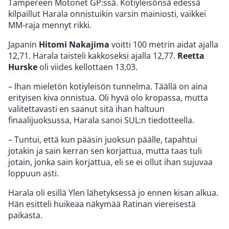
Tampereen Motonet GP:ssä. Kotiyleisönsä edessä
kilpaillut Harala onnistuikin varsin mainiosti, vaikkei
MM-raja mennyt rikki.
Japanin
Hitomi Nakajima
voitti 100 metrin aidat ajalla
12,71. Harala taisteli kakkoseksi ajalla 12,77.
Reetta
Hurske
oli viides kellottaen 13,03.
– Ihan mieletön kotiyleisön tunnelma. Täällä on aina
erityisen kiva onnistua. Oli hyvä olo kropassa, mutta
valitettavasti en saanut sitä ihan haltuun
finaalijuoksussa, Harala sanoi SUL:n tiedotteella.
– Tuntui, että kun pääsin juoksun päälle, tapahtui
jotakin ja sain kerran sen korjattua, mutta taas tuli
jotain, jonka sain korjattua, eli se ei ollut ihan sujuvaa
loppuun asti.
Harala oli esillä Ylen lähetyksessä jo ennen kisan alkua.
Hän esitteli huikeaa näkymää Ratinan viereisestä
paikasta.