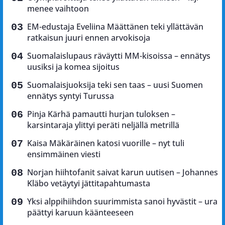
menee vaihtoon
EM-edustaja Eveliina Määttänen teki yllättävän
ratkaisun juuri ennen arvokisoja
Suomalaislupaus räväytti MM-kisoissa – ennätys
uusiksi ja komea sijoitus
Suomalaisjuoksija teki sen taas – uusi Suomen
ennätys syntyi Turussa
Pinja Kärhä pamautti hurjan tuloksen –
karsintaraja ylittyi peräti neljällä metrillä
Kaisa Mäkäräinen katosi vuorille – nyt tuli
ensimmäinen viesti
Norjan hiihtofanit saivat karun uutisen – Johannes
Kläbo vetäytyi jättitapahtumasta
Yksi alppihiihdon suurimmista sanoi hyvästit – ura
päättyi karuun käänteeseen