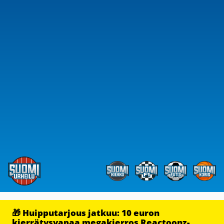
🎁 Huipputarjous jatkuu: 10 euron
kierrätysvapaa megakierros Reactoonz-