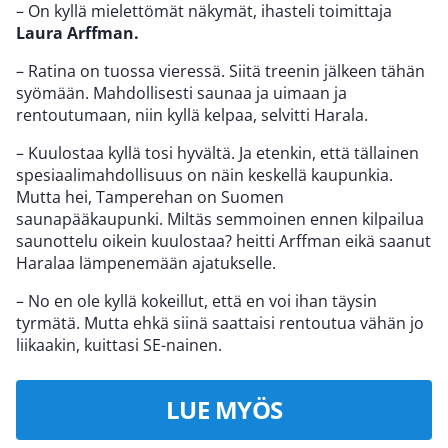
– On kyllä mielettömät näkymät, ihasteli toimittaja
Laura Arffman.
– Ratina on tuossa vieressä. Siitä treenin jälkeen tähän
syömään. Mahdollisesti saunaa ja uimaan ja
rentoutumaan, niin kyllä kelpaa, selvitti Harala.
– Kuulostaa kyllä tosi hyvältä. Ja etenkin, että tällainen
spesiaalimahdollisuus on näin keskellä kaupunkia.
Mutta hei, Tamperehan on Suomen
saunapääkaupunki. Miltäs semmoinen ennen kilpailua
saunottelu oikein kuulostaa? heitti Arffman eikä saanut
Haralaa lämpenemään ajatukselle.
– No en ole kyllä kokeillut, että en voi ihan täysin
tyrmätä. Mutta ehkä siinä saattaisi rentoutua vähän jo
liikaakin, kuittasi SE-nainen.
LUE MYÖS