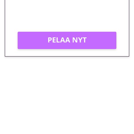
Peli: Reactoonz
Vain uusille asiakkaille!
PELAA NYT