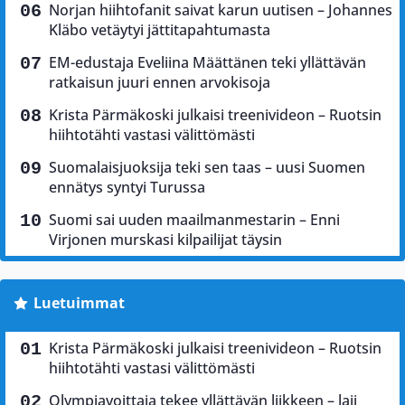
Norjan hiihtofanit saivat karun uutisen – Johannes
Kläbo vetäytyi jättitapahtumasta
EM-edustaja Eveliina Määttänen teki yllättävän
ratkaisun juuri ennen arvokisoja
Krista Pärmäkoski julkaisi treenivideon – Ruotsin
hiihtotähti vastasi välittömästi
Suomalaisjuoksija teki sen taas – uusi Suomen
ennätys syntyi Turussa
Suomi sai uuden maailmanmestarin – Enni
Virjonen murskasi kilpailijat täysin
Luetuimmat
Krista Pärmäkoski julkaisi treenivideon – Ruotsin
hiihtotähti vastasi välittömästi
Olympiavoittaja tekee yllättävän liikkeen – laji