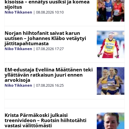
kisoissa – ennätys uusiksi ja komea
sijoitus
Niko Tikkanen
|
08.08.2026
10:10
Norjan hiihtofanit saivat karun
uutisen – Johannes Kläbo vetäytyi
jättitapahtumasta
Niko Tikkanen
|
07.08.2026
17:27
EM-edustaja Eveliina Määttänen teki
yllättävän ratkaisun juuri ennen
arvokisoja
Niko Tikkanen
|
07.08.2026
16:25
Krista Pärmäkoski julkaisi
treenivideon – Ruotsin hiihtotähti
vastasi välittömästi