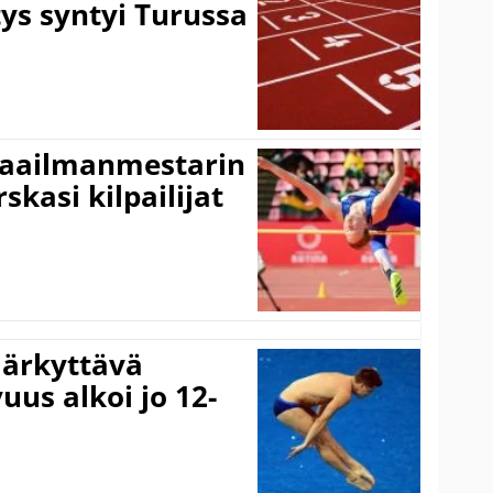
ys syntyi Turussa
maailmanmestarin
skasi kilpailijat
järkyttävä
uus alkoi jo 12-