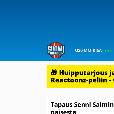
U20 MM-KISAT
5-9.8.
🎁 Huipputarjous 
Reactoonz-peliin - 
Tapaus Senni Salmine
naisesta