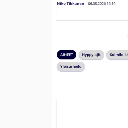
Niko Tikkanen
|
06.08.2026
16:10
AIHEET
Hyppylajit
Kolmiloik
Yleisurheilu
1€ = 10€ arvosta 
kierrätystä!