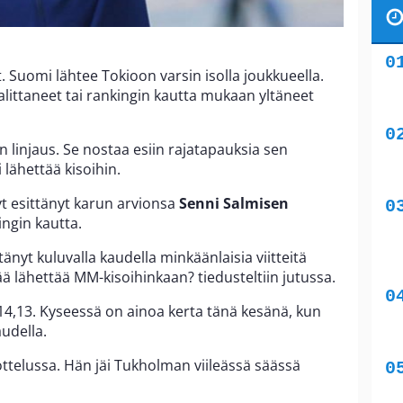
. Suomi lähtee Tokioon varsin isolla joukkueella.
alittaneet tai rankingin kautta mukaan yltäneet
 linjaus. Se nostaa esiin rajatapauksia sen
 lähettää kisoihin.
t esittänyt karun arvionsa
Senni Salmisen
ingin kautta.
tänyt kuluvalla kaudella minkäänlaisia viitteitä
tää lähettää MM-kisoihinkaan? tiedusteltiin jutussa.
4,13. Kyseessä on ainoa kerta tänä kesänä, kun
audella.
-ottelussa. Hän jäi Tukholman viileässä säässä