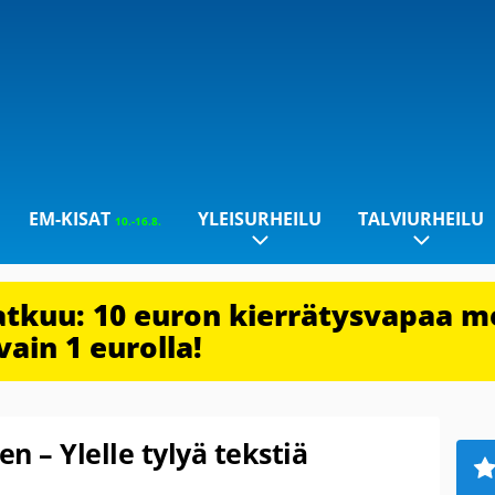
EM-KISAT
YLEISURHEILU
TALVIURHEILU
10.-16.8.
jatkuu: 10 euron kierrätysvapaa m
vain 1 eurolla!
n – Ylelle tylyä tekstiä