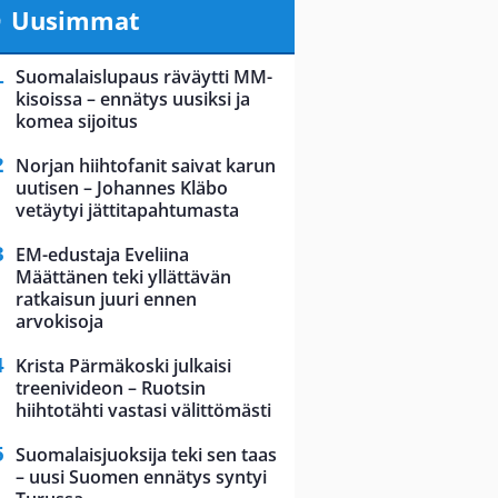
Uusimmat
Suomalaislupaus räväytti MM-
kisoissa – ennätys uusiksi ja
komea sijoitus
Norjan hiihtofanit saivat karun
uutisen – Johannes Kläbo
vetäytyi jättitapahtumasta
EM-edustaja Eveliina
Määttänen teki yllättävän
ratkaisun juuri ennen
arvokisoja
Krista Pärmäkoski julkaisi
treenivideon – Ruotsin
hiihtotähti vastasi välittömästi
Suomalaisjuoksija teki sen taas
– uusi Suomen ennätys syntyi