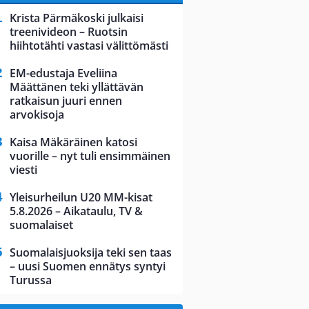
Krista Pärmäkoski julkaisi
treenivideon – Ruotsin
hiihtotähti vastasi välittömästi
EM-edustaja Eveliina
Määttänen teki yllättävän
ratkaisun juuri ennen
arvokisoja
Kaisa Mäkäräinen katosi
vuorille – nyt tuli ensimmäinen
viesti
Yleisurheilun U20 MM-kisat
5.8.2026 – Aikataulu, TV &
suomalaiset
Suomalaisjuoksija teki sen taas
– uusi Suomen ennätys syntyi
Turussa