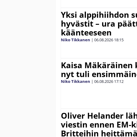
Yksi alppihiihdon 
hyvästit – ura päät
käänteeseen
Niko Tikkanen
|
06.08.2026
18:15
Kaisa Mäkäräinen k
nyt tuli ensimmäin
Niko Tikkanen
|
06.08.2026
17:12
Oliver Helander lä
viestin ennen EM-ki
Britteihin heittäm