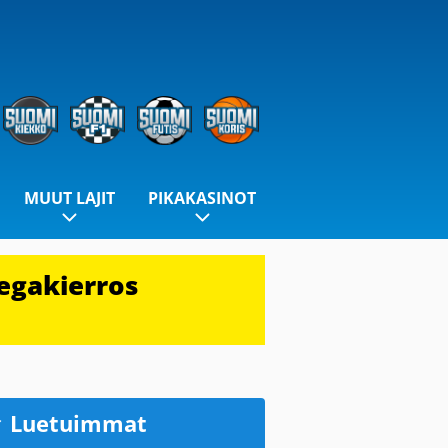
MUUT LAJIT
PIKAKASINOT
egakierros
Luetuimmat