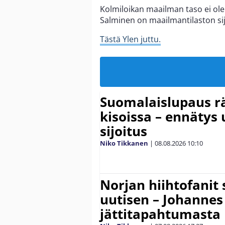
Kolmiloikan maailman taso ei ole
Salminen on maailmantilaston sij
Tästä Ylen juttu.
Suomalaislupaus r
kisoissa – ennätys
sijoitus
Niko Tikkanen
|
08.08.2026
10:10
Norjan hiihtofanit
uutisen – Johannes
jättitapahtumasta