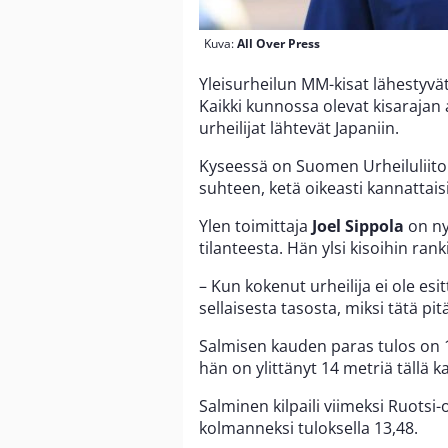
Kuva:
All Over Press
Yleisurheilun MM-kisat lähestyvät
Kaikki kunnossa olevat kisarajan 
urheilijat lähtevät Japaniin.
Kyseessä on Suomen Urheiluliiton
suhteen, ketä oikeasti kannattaisi
Ylen toimittaja
Joel Sippola
on ny
tilanteesta. Hän ylsi kisoihin rank
– Kun kokenut urheilija ei ole esit
sellaisesta tasosta, miksi tätä pi
Salmisen kauden paras tulos on 1
hän on ylittänyt 14 metriä tällä k
Salminen kilpaili viimeksi Ruotsi
kolmanneksi tuloksella 13,48.