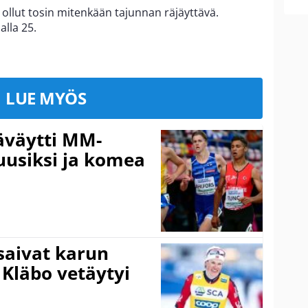
 ollut tosin mitenkään tajunnan räjäyttävä.
alla 25.
LUE MYÖS
äväytti MM-
 uusiksi ja komea
 saivat karun
 Kläbo vetäytyi