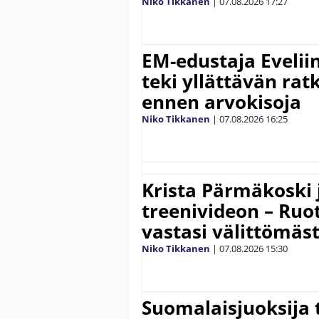
Niko Tikkanen
|
07.08.2026
17:27
EM-edustaja Eveli
teki yllättävän rat
ennen arvokisoja
Niko Tikkanen
|
07.08.2026
16:25
Krista Pärmäkoski j
treenivideon – Ruot
vastasi välittömäst
Niko Tikkanen
|
07.08.2026
15:30
Suomalaisjuoksija t