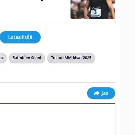
Lataa lisää
ka
Salminen Senni
Tokion MM-kisat 2025
Jaa
ilmaiskierroksia ilman