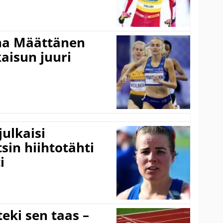
ina Määttänen
kaisun juuri
ulkaisi
sin hiihtotähti
i
eki sen taas –