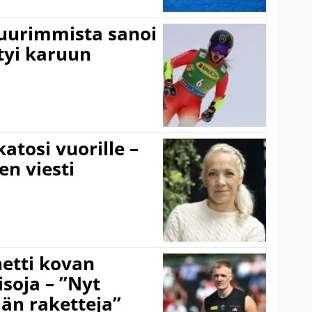
suurimmista sanoi
tyi karuun
atosi vuorille –
en viesti
hetti kovan
soja – ”Nyt
ään raketteja”