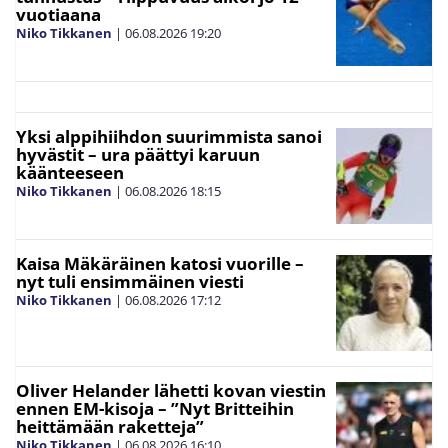
vuotiaana
Niko Tikkanen
|
06.08.2026
19:20
Yksi alppihiihdon suurimmista sanoi
hyvästit – ura päättyi karuun
käänteeseen
Niko Tikkanen
|
06.08.2026
18:15
Kaisa Mäkäräinen katosi vuorille –
nyt tuli ensimmäinen viesti
Niko Tikkanen
|
06.08.2026
17:12
Oliver Helander lähetti kovan viestin
ennen EM-kisoja – ”Nyt Britteihin
heittämään raketteja”
Niko Tikkanen
|
06.08.2026
16:10