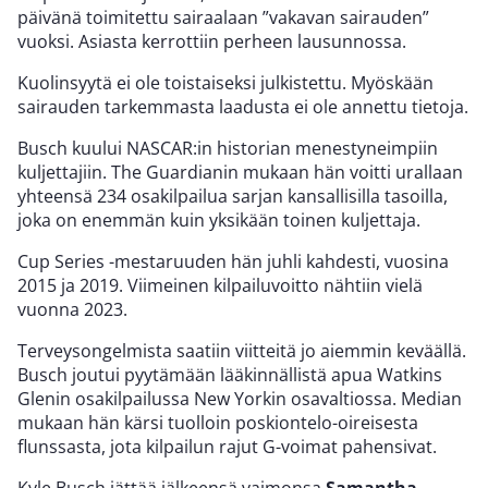
päivänä toimitettu sairaalaan ”vakavan sairauden”
vuoksi. Asiasta kerrottiin perheen lausunnossa.
Kuolinsyytä ei ole toistaiseksi julkistettu. Myöskään
sairauden tarkemmasta laadusta ei ole annettu tietoja.
Busch kuului NASCAR:in historian menestyneimpiin
kuljettajiin. The Guardianin mukaan hän voitti urallaan
yhteensä 234 osakilpailua sarjan kansallisilla tasoilla,
joka on enemmän kuin yksikään toinen kuljettaja.
Cup Series -mestaruuden hän juhli kahdesti, vuosina
2015 ja 2019. Viimeinen kilpailuvoitto nähtiin vielä
vuonna 2023.
Terveysongelmista saatiin viitteitä jo aiemmin keväällä.
Busch joutui pyytämään lääkinnällistä apua Watkins
Glenin osakilpailussa New Yorkin osavaltiossa. Median
mukaan hän kärsi tuolloin poskiontelo-oireisesta
flunssasta, jota kilpailun rajut G-voimat pahensivat.