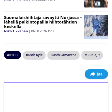
Suomalaishiihtäjä säväytti Norjassa –
lähellä palkintopallia hiihtotähtien
keskellä
Niko Tikkanen
|
06.08.2026
15:05
AIHEET
Busch Kyle
Busch Samantha
Muut lajit
Jaa
1€ = 10€ arvosta
ilmaiskierroksia ilman
kierrätystä!