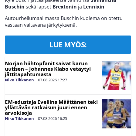
Kyle Busch jättää jälkeensä vaimonsa
Samantha
Buschin
sekä lapset
Brextonin
ja
Lennixin
.
Autourheilumaailmassa Buschin kuolema on otettu
vastaan valtavana järkytyksenä.
LUE MYÖS:
Norjan hiihtopfanit saivat karun
uutisen – Johannes Kläbo vetäytyi
jättitapahtumasta
Niko Tikkanen
|
07.08.2026
17:27
EM-edustaja Eveliina Määttänen teki
yllättävän ratkaisun juuri ennen
arvokisoja
Niko Tikkanen
|
07.08.2026
16:25