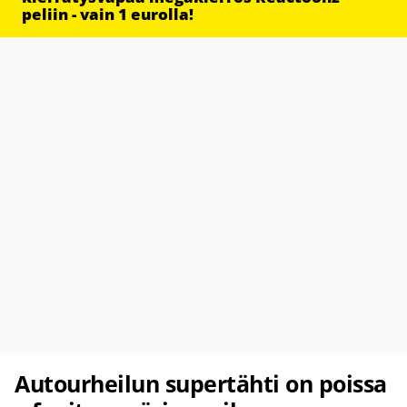
peliin - vain 1 eurolla!
Autourheilun supertähti on poissa