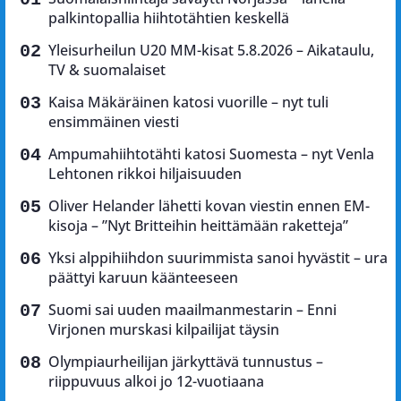
palkintopallia hiihtotähtien keskellä
Yleisurheilun U20 MM-kisat 5.8.2026 – Aikataulu,
TV & suomalaiset
Kaisa Mäkäräinen katosi vuorille – nyt tuli
ensimmäinen viesti
Ampumahiihtotähti katosi Suomesta – nyt Venla
Lehtonen rikkoi hiljaisuuden
Oliver Helander lähetti kovan viestin ennen EM-
kisoja – ”Nyt Britteihin heittämään raketteja”
Yksi alppihiihdon suurimmista sanoi hyvästit – ura
päättyi karuun käänteeseen
Suomi sai uuden maailmanmestarin – Enni
Virjonen murskasi kilpailijat täysin
Olympiaurheilijan järkyttävä tunnustus –
riippuvuus alkoi jo 12-vuotiaana