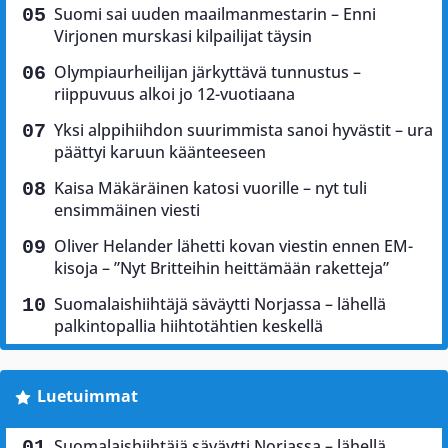
Suomi sai uuden maailmanmestarin – Enni
Virjonen murskasi kilpailijat täysin
Olympiaurheilijan järkyttävä tunnustus –
riippuvuus alkoi jo 12-vuotiaana
Yksi alppihiihdon suurimmista sanoi hyvästit – ura
päättyi karuun käänteeseen
Kaisa Mäkäräinen katosi vuorille – nyt tuli
ensimmäinen viesti
Oliver Helander lähetti kovan viestin ennen EM-
kisoja – ”Nyt Britteihin heittämään raketteja”
Suomalaishiihtäjä säväytti Norjassa – lähellä
palkintopallia hiihtotähtien keskellä
Luetuimmat
Suomalaishiihtäjä säväytti Norjassa – lähellä