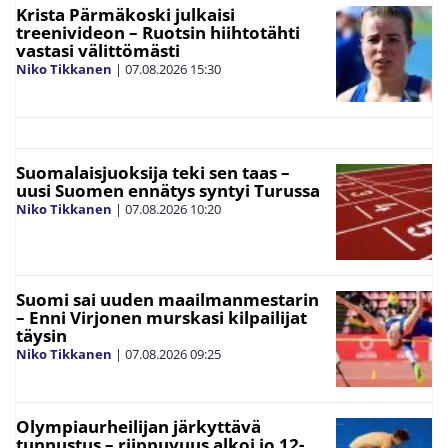
Krista Pärmäkoski julkaisi
treenivideon – Ruotsin hiihtotähti
vastasi välittömästi
Niko Tikkanen
|
07.08.2026
15:30
Suomalaisjuoksija teki sen taas –
uusi Suomen ennätys syntyi Turussa
Niko Tikkanen
|
07.08.2026
10:20
Suomi sai uuden maailmanmestarin
– Enni Virjonen murskasi kilpailijat
täysin
Niko Tikkanen
|
07.08.2026
09:25
Olympiaurheilijan järkyttävä
tunnustus – riippuvuus alkoi jo 12-