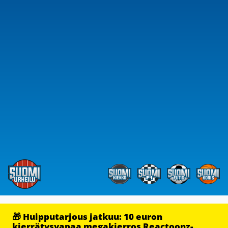
🎁 Huipputarjous jatkuu: 10 euron
kierrätysvapaa megakierros Reactoonz-