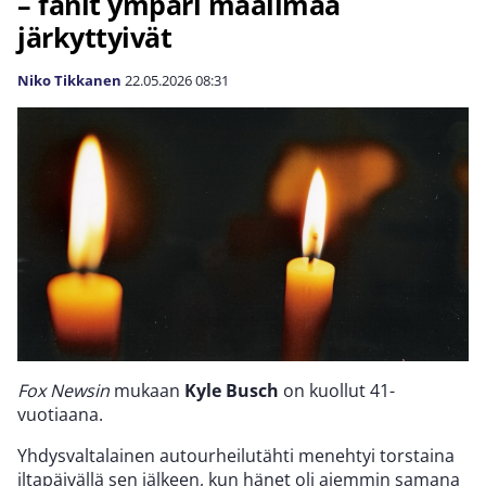
– fanit ympäri maailmaa
järkyttyivät
Niko Tikkanen
22.05.2026
08:31
Fox Newsin
mukaan
Kyle Busch
on kuollut 41-
vuotiaana.
Yhdysvaltalainen autourheilutähti menehtyi torstaina
iltapäivällä sen jälkeen, kun hänet oli aiemmin samana