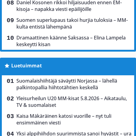
Daniel Kosonen rikkoi hiljaisuuden ennen EM-
kisoja – napakka viesti epäilijöille
Suomen superlupaus takoi hurjia tuloksia – MM-
kulta entistä lähempänä
Dramaattinen käänne Saksassa – Elina Lampela
keskeytti kisan
Luetuimmat
Suomalaishiihtäjä säväytti Norjassa – lähellä
palkintopallia hiihtotähtien keskellä
Yleisurheilun U20 MM-kisat 5.8.2026 – Aikataulu,
TV & suomalaiset
Kaisa Mäkäräinen katosi vuorille – nyt tuli
ensimmäinen viesti
Yksi alppihiihdon suurimmista sanoi hyvästit – ura