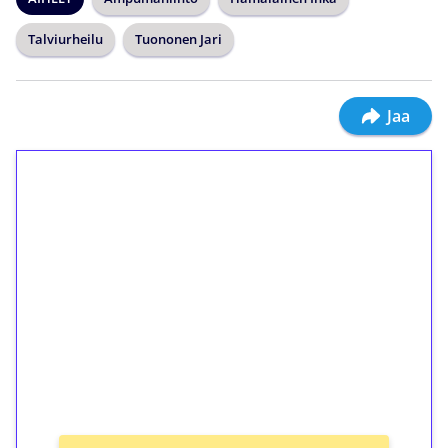
Talviurheilu
Tuononen Jari
Jaa
1€ = 10€ arvosta
ilmaiskierroksia ilman
kierrätystä!
Talleta 1€
Saat heti 50 ilmaiskierrosta Tuohi 1000 -
peliin (arvo 0,20€ per kierros)!
Ei kierrätysvaatimusta!