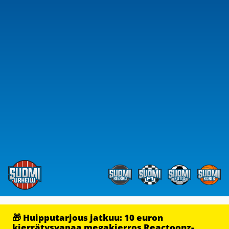
🎁 Huipputarjous jatkuu: 10 euron
kierrätysvapaa megakierros Reactoonz-