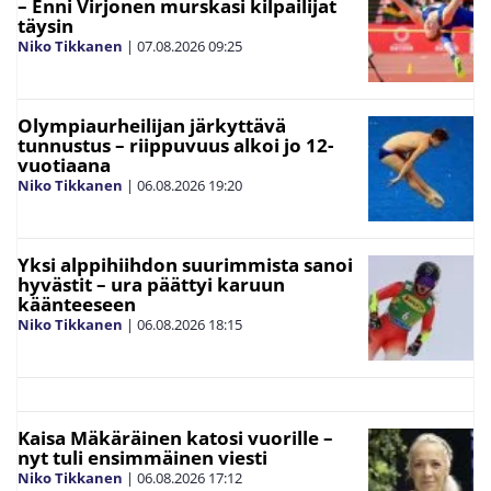
– Enni Virjonen murskasi kilpailijat
täysin
Niko Tikkanen
|
07.08.2026
09:25
Olympiaurheilijan järkyttävä
tunnustus – riippuvuus alkoi jo 12-
vuotiaana
Niko Tikkanen
|
06.08.2026
19:20
Yksi alppihiihdon suurimmista sanoi
hyvästit – ura päättyi karuun
käänteeseen
Niko Tikkanen
|
06.08.2026
18:15
Kaisa Mäkäräinen katosi vuorille –
nyt tuli ensimmäinen viesti
Niko Tikkanen
|
06.08.2026
17:12