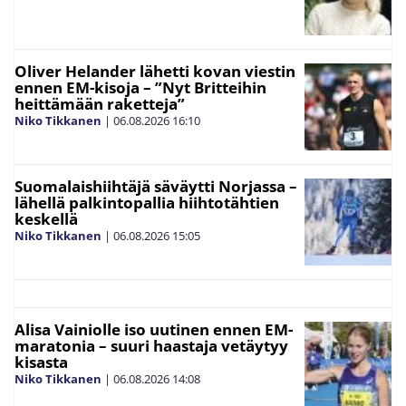
Oliver Helander lähetti kovan viestin
ennen EM-kisoja – ”Nyt Britteihin
heittämään raketteja”
Niko Tikkanen
|
06.08.2026
16:10
Suomalaishiihtäjä säväytti Norjassa –
lähellä palkintopallia hiihtotähtien
keskellä
Niko Tikkanen
|
06.08.2026
15:05
Alisa Vainiolle iso uutinen ennen EM-
maratonia – suuri haastaja vetäytyy
kisasta
Niko Tikkanen
|
06.08.2026
14:08