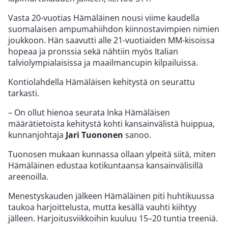
Vasta 20-vuotias Hämäläinen nousi viime kaudella
suomalaisen ampumahiihdon kiinnostavimpien nimien
joukkoon. Hän saavutti alle 21-vuotiaiden MM-kisoissa
hopeaa ja pronssia sekä nähtiin myös Italian
talviolympialaisissa ja maailmancupin kilpailuissa.
Kontiolahdella Hämäläisen kehitystä on seurattu
tarkasti.
– On ollut hienoa seurata Inka Hämäläisen
määrätietoista kehitystä kohti kansainvälistä huippua,
kunnanjohtaja
Jari Tuononen
sanoo.
Tuonosen mukaan kunnassa ollaan ylpeitä siitä, miten
Hämäläinen edustaa kotikuntaansa kansainvälisillä
areenoilla.
Menestyskauden jälkeen Hämäläinen piti huhtikuussa
taukoa harjoittelusta, mutta kesällä vauhti kiihtyy
jälleen. Harjoitusviikkoihin kuuluu 15–20 tuntia treeniä.