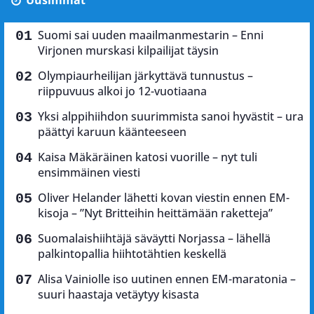
Suomi sai uuden maailmanmestarin – Enni
Virjonen murskasi kilpailijat täysin
Olympiaurheilijan järkyttävä tunnustus –
riippuvuus alkoi jo 12-vuotiaana
Yksi alppihiihdon suurimmista sanoi hyvästit – ura
päättyi karuun käänteeseen
Kaisa Mäkäräinen katosi vuorille – nyt tuli
ensimmäinen viesti
Oliver Helander lähetti kovan viestin ennen EM-
kisoja – ”Nyt Britteihin heittämään raketteja”
Suomalaishiihtäjä säväytti Norjassa – lähellä
palkintopallia hiihtotähtien keskellä
Alisa Vainiolle iso uutinen ennen EM-maratonia –
suuri haastaja vetäytyy kisasta