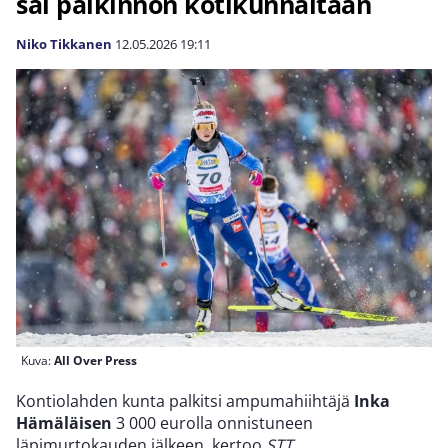
sai palkinnon kotikunnaltaan
Niko Tikkanen
12.05.2026
19:11
Kuva:
All Over Press
Kontiolahden kunta palkitsi ampumahiihtäjä
Inka
Hämäläisen
3 000 eurolla onnistuneen
läpimurtokauden jälkeen, kertoo
STT
.