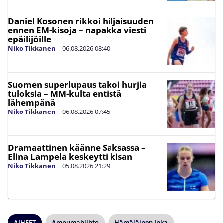
Daniel Kosonen rikkoi hiljaisuuden
ennen EM-kisoja – napakka viesti
epäilijöille
Niko Tikkanen
|
06.08.2026
08:40
Suomen superlupaus takoi hurjia
tuloksia – MM-kulta entistä
lähempänä
Niko Tikkanen
|
06.08.2026
07:45
Dramaattinen käänne Saksassa –
Elina Lampela keskeytti kisan
Niko Tikkanen
|
05.08.2026
21:29
AIHEET
Ampumahiihto
Hämäläinen Inka