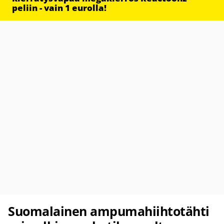
peliin - vain 1 eurolla!
Suomalainen ampumahiihtotähti