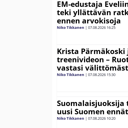
EM-edustaja Eveli
teki yllättävän rat
ennen arvokisoja
Niko Tikkanen
|
07.08.2026
16:25
Krista Pärmäkoski j
treenivideon – Ruot
vastasi välittömäst
Niko Tikkanen
|
07.08.2026
15:30
Suomalaisjuoksija t
uusi Suomen ennät
Niko Tikkanen
|
07.08.2026
10:20