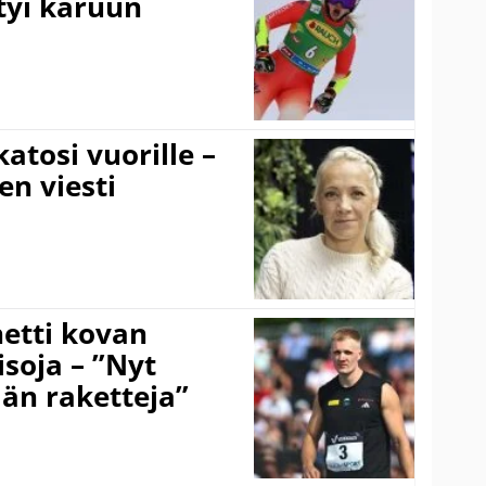
tyi karuun
atosi vuorille –
en viesti
hetti kovan
soja – ”Nyt
ään raketteja”