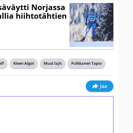
säväytti Norjassa
allia hiihtotähtien
lf
Kleen Algot
Muut lajit
Pulkkanen Tapio
Jaa
ilmaiskierroksia ilman