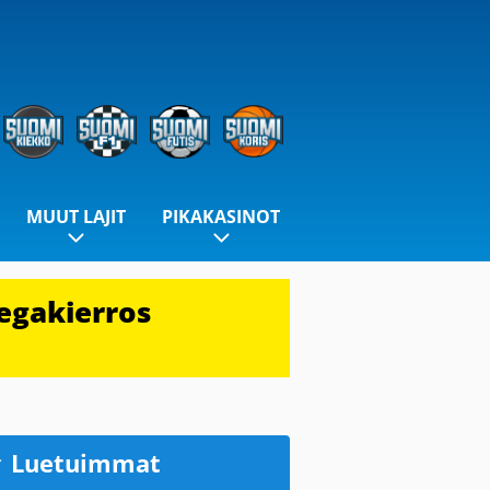
MUUT LAJIT
PIKAKASINOT
egakierros
Luetuimmat