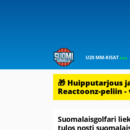
U20 MM-KISAT
5-9.8.
🎁 Huipputarjous 
Reactoonz-peliin - 
Suomalaisgolfari li
tulos nosti suomala