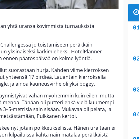
aan yhtä uransa kovimmista turnauksista
f Challengessa jo toistamiseen peräkkäin
lun yksinäiseksi kärkimieheksi. HotelPlanner
sa ennen päätöspäivää on kolme lyöntiä.
llut suorastaan hurja. Kahden viime kierroksen
t yhteensä 17 birdieä. Lauantain kierroksella
gle, ja ainoa kauneusvirhe oli yksi bogey.
käynnistyivät vähän myöhemmin kuin eilen, mutta
vää menoa. Tänään oli putteri ehkä vielä kuumempi
a 3–5-metrisiä sain sisään. Mukavaa oli pelata, ja
metsästämään, Pulkkanen kertoi.
kee nyt jotain poikkeuksellista. Hänen uraltaan ei
on kilpailuissa kahta näin matalaa peräkkäistä