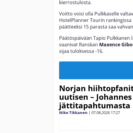
kierrostulosta.
Voitto voisi olla Pulkkaselle val
HotelPlanner Tourin rankingissa h
päätteeksi 15 parasta saa vahvan
Päätöspäivään Tapio Pulkkanen l
vaanivat Ranskan
Maxence Gibo
sijaa tuloksessa -16.
Norjan hiihtopfani
uutisen – Johannes
jättitapahtumasta
Niko Tikkanen
|
07.08.2026
17:27