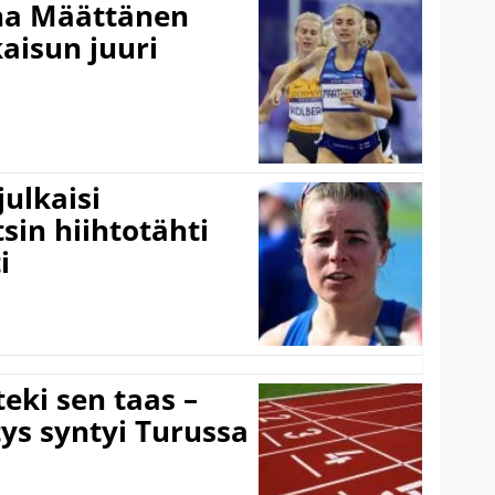
ina Määttänen
kaisun juuri
ulkaisi
sin hiihtotähti
i
eki sen taas –
ys syntyi Turussa