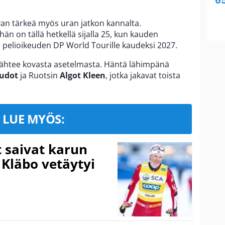
tavan tärkeä myös uran jatkon kannalta.
än on tällä hetkellä sijalla 25, kun kauden
 pelioikeuden DP World Tourille kaudeksi 2027.
ähtee kovasta asetelmasta. Häntä lähimpänä
udot
ja Ruotsin
Algot Kleen
, jotka jakavat toista
LUE MYÖS:
t saivat karun
 Kläbo vetäytyi