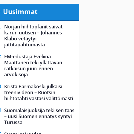
Uusimmat
Norjan hiihtopfanit saivat
karun uutisen – Johannes
Kläbo vetäytyi
jättitapahtumasta
EM-edustaja Eveliina
Määttänen teki yllättävän
ratkaisun juuri ennen
arvokisoja
Krista Pärmäkoski julkaisi
treenivideon – Ruotsin
hiihtotähti vastasi välittömästi
Suomalaisjuoksija teki sen taas
– uusi Suomen ennätys syntyi
Turussa