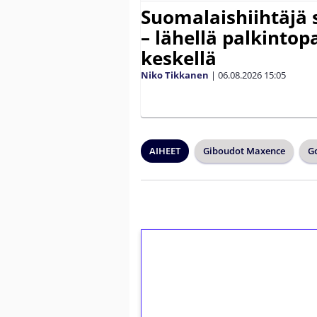
Suomalaishiihtäjä 
– lähellä palkintop
keskellä
Niko Tikkanen
|
06.08.2026
15:05
AIHEET
Giboudot Maxence
Go
1€ = 10€ arvosta 
kierrätystä!
Talleta 1€