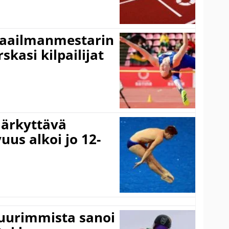
maailmanmestarin
skasi kilpailijat
järkyttävä
uus alkoi jo 12-
suurimmista sanoi