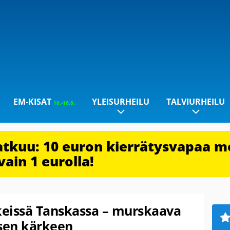
EM-KISAT
YLEISURHEILU
TALVIURHEILU
10.-16.8.
jatkuu: 10 euron kierrätysvapaa m
vain 1 eurolla!
ekeissä Tanskassa – murskaava
isen kärkeen