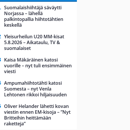
Suomalaishiihtäjä säväytti
Norjassa – lähellä
palkintopallia hiihtotähtien
keskellä
Yleisurheilun U20 MM-kisat
5.8.2026 – Aikataulu, TV &
suomalaiset
Kaisa Mäkäräinen katosi
vuorille – nyt tuli ensimmäinen
viesti
Ampumahiihtotähti katosi
Suomesta – nyt Venla
Lehtonen rikkoi hiljaisuuden
Oliver Helander lähetti kovan
viestin ennen EM-kisoja – ”Nyt
Britteihin heittämään
raketteja”