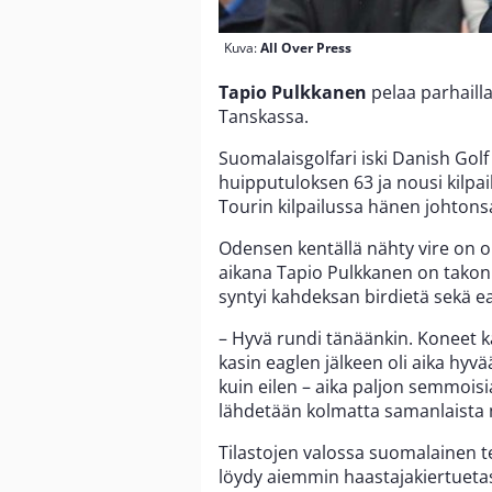
Kuva:
All Over Press
Tapio Pulkkanen
pelaa parhaill
Tanskassa.
Suomalaisgolfari iski Danish Gol
huipputuloksen 63 ja nousi kilpai
Tourin kilpailussa hänen johton
Odensen kentällä nähty vire on o
aikana Tapio Pulkkanen on takonu
syntyi kahdeksan birdietä sekä ea
– Hyvä rundi tänäänkin. Koneet 
kasin eaglen jälkeen oli aika hy
kuin eilen – aika paljon semmoisi
lähdetään kolmatta samanlaista 
Tilastojen valossa suomalainen te
löydy aiemmin haastajakiertuetas