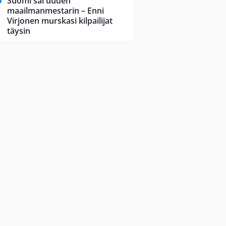
Suomi sai uuden
maailmanmestarin – Enni
Virjonen murskasi kilpailijat
täysin