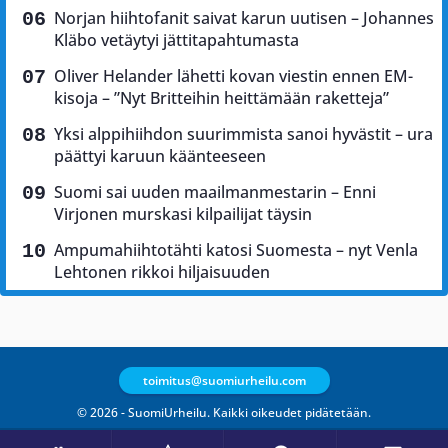
Norjan hiihtofanit saivat karun uutisen – Johannes
Kläbo vetäytyi jättitapahtumasta
Oliver Helander lähetti kovan viestin ennen EM-
kisoja – ”Nyt Britteihin heittämään raketteja”
Yksi alppihiihdon suurimmista sanoi hyvästit – ura
päättyi karuun käänteeseen
Suomi sai uuden maailmanmestarin – Enni
Virjonen murskasi kilpailijat täysin
Ampumahiihtotähti katosi Suomesta – nyt Venla
Lehtonen rikkoi hiljaisuuden
toimitus@suomiurheilu.com
© 2026 - SuomiUrheilu. Kaikki oikeudet pidätetään.