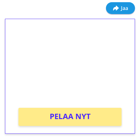
Jaa
1€ = 10€ arvosta
ilmaiskierroksia ilman
kierrätystä!
Talleta 1€
Saat heti 50 ilmaiskierrosta Tuohi 1000 -
peliin (arvo 0,20€ per kierros)!
Ei kierrätysvaatimusta!
PELAA NYT