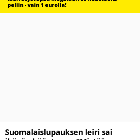
peliin - vain 1 eurolla!
Suomalaislupauksen leiri sai