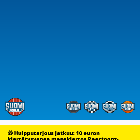
🎁 Huipputarjous jatkuu: 10 euron
kierrätysvapaa megakierros Reactoonz-