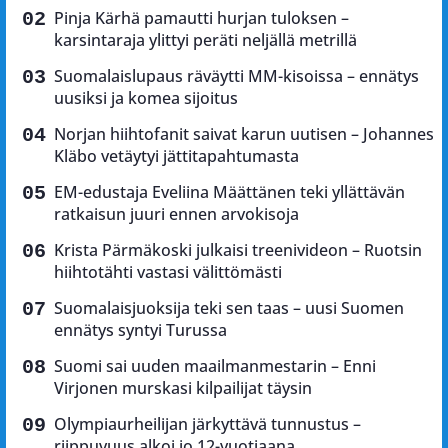
Pinja Kärhä pamautti hurjan tuloksen –
karsintaraja ylittyi peräti neljällä metrillä
Suomalaislupaus räväytti MM-kisoissa – ennätys
uusiksi ja komea sijoitus
Norjan hiihtofanit saivat karun uutisen – Johannes
Kläbo vetäytyi jättitapahtumasta
EM-edustaja Eveliina Määttänen teki yllättävän
ratkaisun juuri ennen arvokisoja
Krista Pärmäkoski julkaisi treenivideon – Ruotsin
hiihtotähti vastasi välittömästi
Suomalaisjuoksija teki sen taas – uusi Suomen
ennätys syntyi Turussa
Suomi sai uuden maailmanmestarin – Enni
Virjonen murskasi kilpailijat täysin
Olympiaurheilijan järkyttävä tunnustus –
riippuvuus alkoi jo 12-vuotiaana