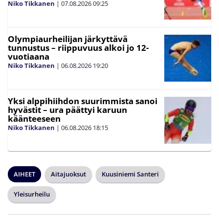
Niko Tikkanen
|
07.08.2026
09:25
Olympiaurheilijan järkyttävä
tunnustus – riippuvuus alkoi jo 12-
vuotiaana
Niko Tikkanen
|
06.08.2026
19:20
Yksi alppihiihdon suurimmista sanoi
hyvästit – ura päättyi karuun
käänteeseen
Niko Tikkanen
|
06.08.2026
18:15
AIHEET
Aitajuoksut
Kuusiniemi Santeri
Yleisurheilu