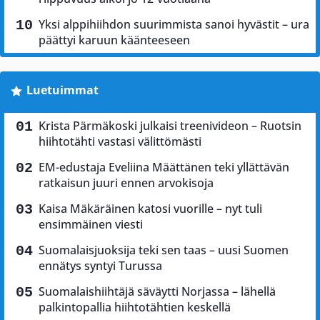
Yksi alppihiihdon suurimmista sanoi hyvästit – ura
päättyi karuun käänteeseen
Luetuimmat
Krista Pärmäkoski julkaisi treenivideon – Ruotsin
hiihtotähti vastasi välittömästi
EM-edustaja Eveliina Määttänen teki yllättävän
ratkaisun juuri ennen arvokisoja
Kaisa Mäkäräinen katosi vuorille – nyt tuli
ensimmäinen viesti
Suomalaisjuoksija teki sen taas – uusi Suomen
ennätys syntyi Turussa
Suomalaishiihtäjä säväytti Norjassa – lähellä
palkintopallia hiihtotähtien keskellä