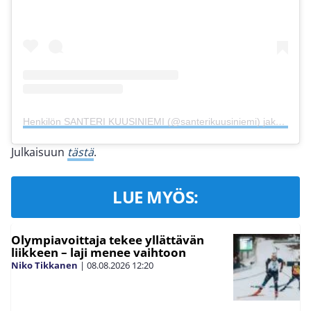
Henkilön SANTERI KUUSINIEMI (@santerikuusiniemi) jakama julkaisu
Julkaisuun
tästä
.
LUE MYÖS:
Olympiavoittaja tekee yllättävän
liikkeen – laji menee vaihtoon
Niko Tikkanen
|
08.08.2026
12:20