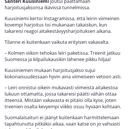
Santeri Kuusiniemi
joutui päättämään
harjoitusjaksonsa ikävissä tunnelmissa.
Kuusiniemi kertoi Instagramissa, että leirin viimeinen
kovempi harjoitus toi mukanaan takaiskun, kun
takareisi reagoi aitakestävyysharjoituksen aikana.
Tilanne ei kuitenkaan vaikuta erityisen vakavalta.
– Kolmen viikon tehokas leiri paketissa. Treenit jatkuu
Suomessa ja kilpailukausikin lähenee pikku hiljaa!
Kuusiniemen mukaan harjoitusjakso sujui
kokonaisuudessaan hyvin aina viimeiseen vetoon asti.
– Leiri onnistui oikein mukavasti viimeistä aitakestoa
lukuun ottamatta, jossa takareisi päätti vähän ottaa
itteensä. Mistään vakavasta ei pitäisi olla kyse, joten
treenien osalta kevyempi viikko osuu hyvään kohtaan.
Suomalaisaituri ei jäänyt kuitenkaan harmittelemaan
tapahtunutta pitkäksi aikaa, vaan katse on jo vahvasti