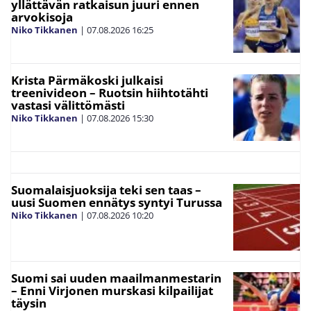
yllättävän ratkaisun juuri ennen
arvokisoja
Niko Tikkanen
|
07.08.2026
16:25
Krista Pärmäkoski julkaisi
treenivideon – Ruotsin hiihtotähti
vastasi välittömästi
Niko Tikkanen
|
07.08.2026
15:30
Suomalaisjuoksija teki sen taas –
uusi Suomen ennätys syntyi Turussa
Niko Tikkanen
|
07.08.2026
10:20
Suomi sai uuden maailmanmestarin
– Enni Virjonen murskasi kilpailijat
täysin