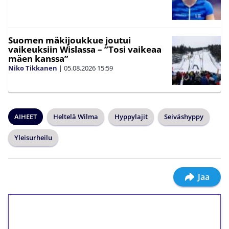
Suomen mäkijoukkue joutui
vaikeuksiin Wislassa – ”Tosi vaikeaa
mäen kanssa”
Niko Tikkanen
|
05.08.2026
15:59
AIHEET
Heltelä Wilma
Hyppylajit
Seiväshyppy
Yleisurheilu
Jaa
1€ = 10€ arvosta