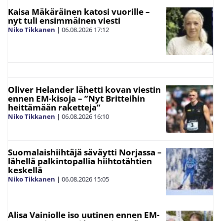
Kaisa Mäkäräinen katosi vuorille –
nyt tuli ensimmäinen viesti
Niko Tikkanen
|
06.08.2026
17:12
Oliver Helander lähetti kovan viestin
ennen EM-kisoja – ”Nyt Britteihin
heittämään raketteja”
Niko Tikkanen
|
06.08.2026
16:10
Suomalaishiihtäjä säväytti Norjassa –
lähellä palkintopallia hiihtotähtien
keskellä
Niko Tikkanen
|
06.08.2026
15:05
Alisa Vainiolle iso uutinen ennen EM-