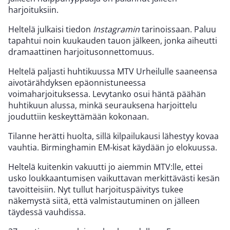
harjoituksiin.
Heltelä julkaisi tiedon
Instagramin
tarinoissaan. Paluu
tapahtui noin kuukauden tauon jälkeen, jonka aiheutti
dramaattinen harjoitusonnettomuus.
Heltelä paljasti huhtikuussa MTV Urheilulle saaneensa
aivotärähdyksen epäonnistuneessa
voimaharjoituksessa. Levytanko osui häntä päähän
huhtikuun alussa, minkä seurauksena harjoittelu
jouduttiin keskeyttämään kokonaan.
Tilanne herätti huolta, sillä kilpailukausi lähestyy kovaa
vauhtia. Birminghamin EM-kisat käydään jo elokuussa.
Heltelä kuitenkin vakuutti jo aiemmin MTV:lle, ettei
usko loukkaantumisen vaikuttavan merkittävästi kesän
tavoitteisiin. Nyt tullut harjoituspäivitys tukee
näkemystä siitä, että valmistautuminen on jälleen
täydessä vauhdissa.