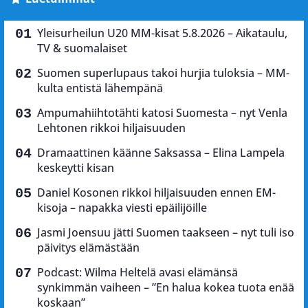
Yleisurheilun U20 MM-kisat 5.8.2026 – Aikataulu,
TV & suomalaiset
Suomen superlupaus takoi hurjia tuloksia – MM-
kulta entistä lähempänä
Ampumahiihtotähti katosi Suomesta – nyt Venla
Lehtonen rikkoi hiljaisuuden
Dramaattinen käänne Saksassa – Elina Lampela
keskeytti kisan
Daniel Kosonen rikkoi hiljaisuuden ennen EM-
kisoja – napakka viesti epäilijöille
Jasmi Joensuu jätti Suomen taakseen – nyt tuli iso
päivitys elämästään
Podcast: Wilma Heltelä avasi elämänsä
synkimmän vaiheen – ”En halua kokea tuota enää
koskaan”