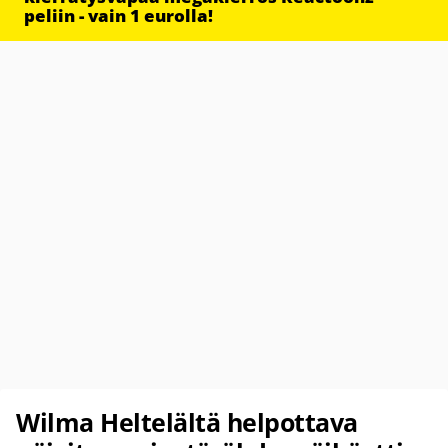
peliin - vain 1 eurolla!
Wilma Heltelältä helpottava