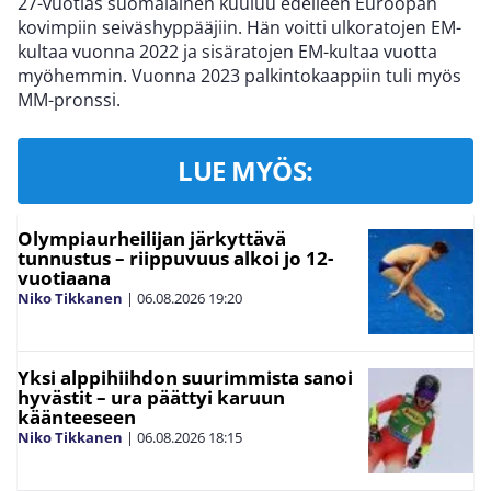
27-vuotias suomalainen kuuluu edelleen Euroopan
kovimpiin seiväshyppääjiin. Hän voitti ulkoratojen EM-
kultaa vuonna 2022 ja sisäratojen EM-kultaa vuotta
myöhemmin. Vuonna 2023 palkintokaappiin tuli myös
MM-pronssi.
LUE MYÖS:
Olympiaurheilijan järkyttävä
tunnustus – riippuvuus alkoi jo 12-
vuotiaana
Niko Tikkanen
|
06.08.2026
19:20
Yksi alppihiihdon suurimmista sanoi
hyvästit – ura päättyi karuun
käänteeseen
Niko Tikkanen
|
06.08.2026
18:15