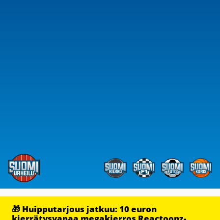
🎁 Huipputarjous jatkuu: 10 euron
kierrätysvapaa megakierros Reactoonz-