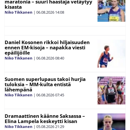
maratonia – suuri haastaja vetäytyy
kisasta
Niko Tikkanen
|
06.08.2026
14:08
Daniel Kosonen rikkoi hiljaisuuden
ennen EM-kisoja – napakka viesti
epäilijöille
Niko Tikkanen
|
06.08.2026
08:40
Suomen superlupaus takoi hurjia
tuloksia – MM-kulta entistä
lähempänä
Niko Tikkanen
|
06.08.2026
07:45
Dramaattinen käänne Saksassa –
Elina Lampela keskeytti kisan
Niko Tikkanen
|
05.08.2026
21:29