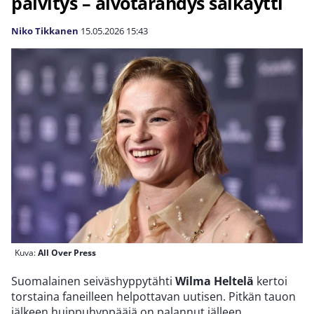
päivitys – aivotärähdys säikäytti
Niko Tikkanen
15.05.2026
15:43
Kuva:
All Over Press
Suomalainen seiväshyppytähti
Wilma Heltelä
kertoi
torstaina faneilleen helpottavan uutisen. Pitkän tauon
jälkeen huippuhyppääjä on palannut jälleen