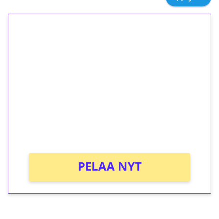
1€ = 10€ arvosta
ilmaiskierroksia ilman
kierrätystä!
Talleta 1€
Saat heti 50 ilmaiskierrosta Tuohi 1000 -
peliin (arvo 0,20€ per kierros)!
Ei kierrätysvaatimusta!
PELAA NYT