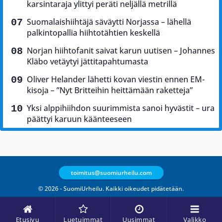
karsintaraja ylittyi peräti neljällä metrillä
Suomalaishiihtäjä säväytti Norjassa – lähellä
palkintopallia hiihtotähtien keskellä
Norjan hiihtofanit saivat karun uutisen – Johannes
Kläbo vetäytyi jättitapahtumasta
Oliver Helander lähetti kovan viestin ennen EM-
kisoja – ”Nyt Britteihin heittämään raketteja”
Yksi alppihiihdon suurimmista sanoi hyvästit – ura
päättyi karuun käänteeseen
toimitus@suomiurheilu.com
© 2026 - SuomiUrheilu. Kaikki oikeudet pidätetään.
Etusivu
Luetuimmat
Uusimmat
Valikko