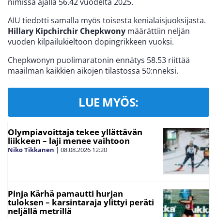
nimissä ajalla 56.42 vuodelta 2025.
AIU tiedotti samalla myös toisesta kenialaisjuoksijasta.
Hillary Kipchirchir Chepkwony
määrättiin neljän
vuoden kilpailukieltoon dopingrikkeen vuoksi.
Chepkwonyn puolimaratonin ennätys 58.53 riittää
maailman kaikkien aikojen tilastossa 50:nneksi.
LUE MYÖS:
Olympiavoittaja tekee yllättävän
liikkeen – laji menee vaihtoon
Niko Tikkanen
|
08.08.2026
12:20
Pinja Kärhä pamautti hurjan
tuloksen – karsintaraja ylittyi peräti
neljällä metrillä