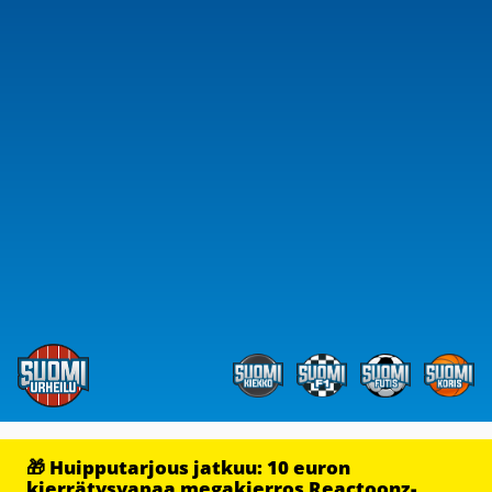
🎁 Huipputarjous jatkuu: 10 euron
kierrätysvapaa megakierros Reactoonz-