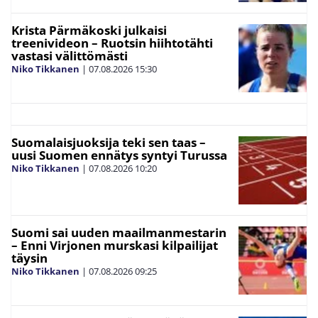
Krista Pärmäkoski julkaisi
treenivideon – Ruotsin hiihtotähti
vastasi välittömästi
Niko Tikkanen
|
07.08.2026
15:30
Suomalaisjuoksija teki sen taas –
uusi Suomen ennätys syntyi Turussa
Niko Tikkanen
|
07.08.2026
10:20
Suomi sai uuden maailmanmestarin
– Enni Virjonen murskasi kilpailijat
täysin
Niko Tikkanen
|
07.08.2026
09:25