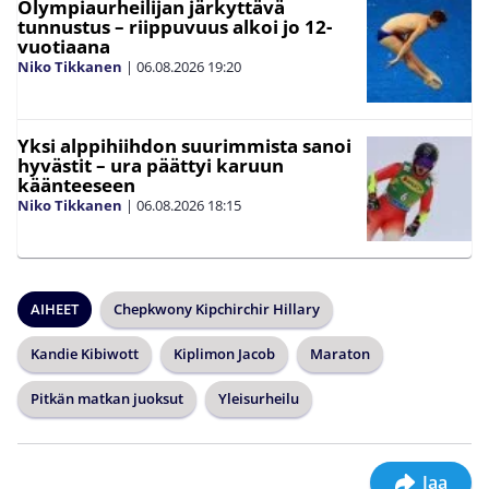
Olympiaurheilijan järkyttävä
tunnustus – riippuvuus alkoi jo 12-
vuotiaana
Niko Tikkanen
|
06.08.2026
19:20
Yksi alppihiihdon suurimmista sanoi
hyvästit – ura päättyi karuun
käänteeseen
Niko Tikkanen
|
06.08.2026
18:15
AIHEET
Chepkwony Kipchirchir Hillary
Kandie Kibiwott
Kiplimon Jacob
Maraton
Pitkän matkan juoksut
Yleisurheilu
Jaa