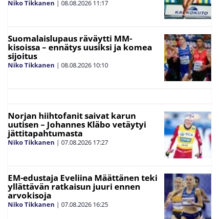
Niko Tikkanen
|
08.08.2026
11:17
Suomalaislupaus räväytti MM-
kisoissa – ennätys uusiksi ja komea
sijoitus
Niko Tikkanen
|
08.08.2026
10:10
Norjan hiihtofanit saivat karun
uutisen – Johannes Kläbo vetäytyi
jättitapahtumasta
Niko Tikkanen
|
07.08.2026
17:27
EM-edustaja Eveliina Määttänen teki
yllättävän ratkaisun juuri ennen
arvokisoja
Niko Tikkanen
|
07.08.2026
16:25