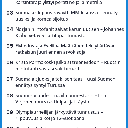
karsintaraja ylittyi peräti neljällä metrillä
Suomalaislupaus räväytti MM-kisoissa – ennätys
uusiksi ja komea sijoitus
Norjan hiihtofanit saivat karun uutisen – Johannes
Kläbo vetäytyi jättitapahtumasta
EM-edustaja Eveliina Määttänen teki yllättävän
ratkaisun juuri ennen arvokisoja
Krista Pärmäkoski julkaisi treenivideon – Ruotsin
hiihtotähti vastasi välittömästi
Suomalaisjuoksija teki sen taas – uusi Suomen
ennätys syntyi Turussa
Suomi sai uuden maailmanmestarin – Enni
Virjonen murskasi kilpailijat täysin
Olympiaurheilijan järkyttävä tunnustus –
riippuvuus alkoi jo 12-vuotiaana