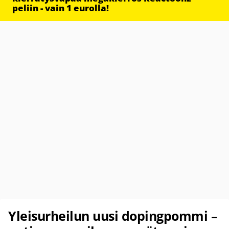
peliin - vain 1 eurolla!
Yleisurheilun uusi dopingpommi –