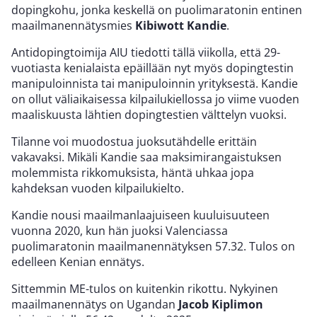
dopingkohu, jonka keskellä on puolimaratonin entinen
maailmanennätysmies
Kibiwott Kandie
.
Antidopingtoimija AIU tiedotti tällä viikolla, että 29-
vuotiasta kenialaista epäillään nyt myös dopingtestin
manipuloinnista tai manipuloinnin yrityksestä. Kandie
on ollut väliaikaisessa kilpailukiellossa jo viime vuoden
maaliskuusta lähtien dopingtestien välttelyn vuoksi.
Tilanne voi muodostua juoksutähdelle erittäin
vakavaksi. Mikäli Kandie saa maksimirangaistuksen
molemmista rikkomuksista, häntä uhkaa jopa
kahdeksan vuoden kilpailukielto.
Kandie nousi maailmanlaajuiseen kuuluisuuteen
vuonna 2020, kun hän juoksi Valenciassa
puolimaratonin maailmanennätyksen 57.32. Tulos on
edelleen Kenian ennätys.
Sittemmin ME-tulos on kuitenkin rikottu. Nykyinen
maailmanennätys on Ugandan
Jacob Kiplimon