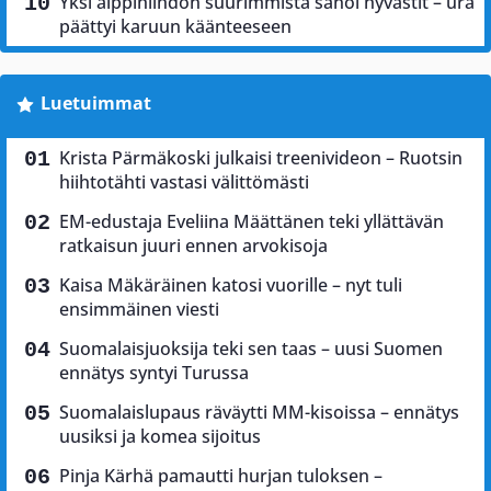
Yksi alppihiihdon suurimmista sanoi hyvästit – ura
päättyi karuun käänteeseen
Luetuimmat
Krista Pärmäkoski julkaisi treenivideon – Ruotsin
hiihtotähti vastasi välittömästi
EM-edustaja Eveliina Määttänen teki yllättävän
ratkaisun juuri ennen arvokisoja
Kaisa Mäkäräinen katosi vuorille – nyt tuli
ensimmäinen viesti
Suomalaisjuoksija teki sen taas – uusi Suomen
ennätys syntyi Turussa
Suomalaislupaus räväytti MM-kisoissa – ennätys
uusiksi ja komea sijoitus
Pinja Kärhä pamautti hurjan tuloksen –