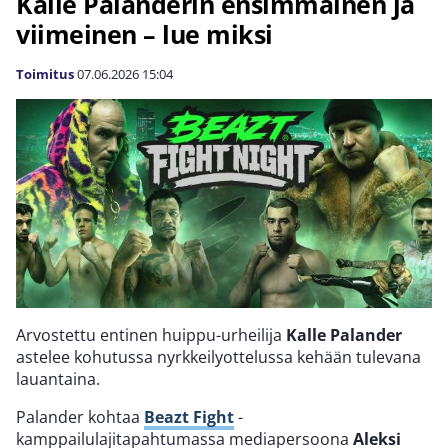
Kalle Palanderin ensimmäinen ja
viimeinen – lue miksi
Toimitus
07.06.2026
15:04
Arvostettu entinen huippu-urheilija
Kalle Palander
astelee kohutussa nyrkkeilyottelussa kehään tulevana
lauantaina.
Palander kohtaa
Beazt Fight
-
kamppailulajitapahtumassa mediapersoona
Aleksi