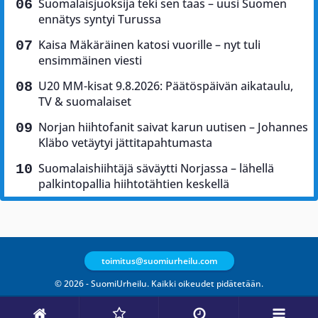
Suomalaisjuoksija teki sen taas – uusi Suomen
ennätys syntyi Turussa
Kaisa Mäkäräinen katosi vuorille – nyt tuli
ensimmäinen viesti
U20 MM-kisat 9.8.2026: Päätöspäivän aikataulu,
TV & suomalaiset
Norjan hiihtofanit saivat karun uutisen – Johannes
Kläbo vetäytyi jättitapahtumasta
Suomalaishiihtäjä säväytti Norjassa – lähellä
palkintopallia hiihtotähtien keskellä
toimitus@suomiurheilu.com
© 2026 - SuomiUrheilu. Kaikki oikeudet pidätetään.