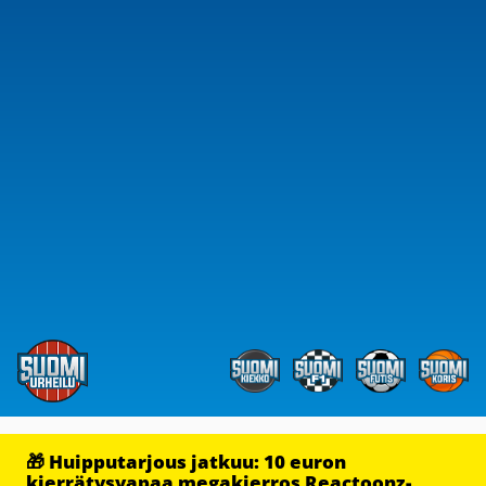
🎁 Huipputarjous jatkuu: 10 euron
kierrätysvapaa megakierros Reactoonz-