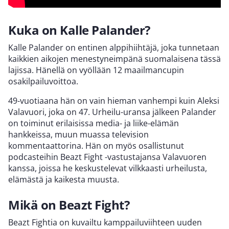
Kuka on Kalle Palander?
Kalle Palander on entinen alppihiihtäjä, joka tunnetaan
kaikkien aikojen menestyneimpänä suomalaisena tässä
lajissa. Hänellä on vyöllään 12 maailmancupin
osakilpailuvoittoa.
49-vuotiaana hän on vain hieman vanhempi kuin Aleksi
Valavuori, joka on 47. Urheilu-uransa jälkeen Palander
on toiminut erilaisissa media- ja liike-elämän
hankkeissa, muun muassa television
kommentaattorina. Hän on myös osallistunut
podcasteihin Beazt Fight -vastustajansa Valavuoren
kanssa, joissa he keskustelevat vilkkaasti urheilusta,
elämästä ja kaikesta muusta.
Mikä on Beazt Fight?
Beazt Fightia on kuvailtu kamppailuviihteen uuden