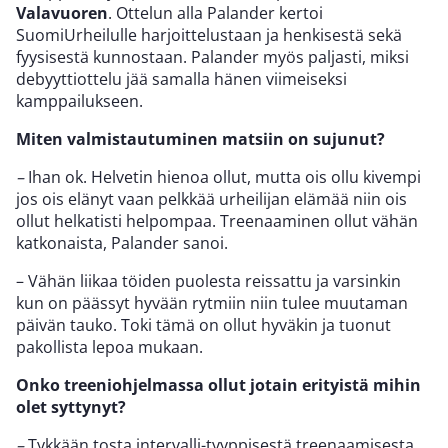
Valavuoren
. Ottelun alla Palander kertoi
SuomiUrheilulle harjoittelustaan ja henkisestä sekä
fyysisestä kunnostaan. Palander myös paljasti, miksi
debyyttiottelu jää samalla hänen viimeiseksi
kamppailukseen.
Miten valmistautuminen matsiin on sujunut?
–
Ihan ok. Helvetin hienoa ollut, mutta ois ollu kivempi
jos ois elänyt vaan pelkkää urheilijan elämää niin ois
ollut helkatisti helpompaa. Treenaaminen ollut vähän
katkonaista, Palander sanoi.
– Vähän liikaa töiden puolesta reissattu ja varsinkin
kun on päässyt hyvään rytmiin niin tulee muutaman
päivän tauko. Toki tämä on ollut hyväkin ja tuonut
pakollista lepoa mukaan.
Onko treeniohjelmassa ollut jotain erityistä mihin
olet syttynyt?
–
Tykkään tosta intervalli-tyyppisestä treenaamisesta.