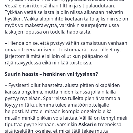
Vetää ensin ittensä ihan tilttiin ja sit palaudutaan.
Tykkään vetää sellasta ja olin niissä aikanaan helvetin
hyväkin. Vaikka alppihiihto koetaan taitolajiks niin se on
myös voimakestävyyttä, varsinkin suurpujottelussa
laskujen lopussa on todella hapokasta.
– Hienoa on se, että pystyy vähän samaistuun vanhaan
omaan treenaamiseen. Toistomäärät ovat olleet nyt
järjettömiä mitä ei silloin ollut kun pääpaino oli
räjähtävyydessä eikä niinkää toistoissa.
Suurin haaste – henkinen vai fyysinen?
– Fyysisesti ollut haasteita, alusta pitäen olkapäiden
kanssa ongelmia, mutta niiden kanssa jollain lailla
pystyy nyt elään. Sparreissa tulleita pieniä vammoja
löytyy mitä kuulemma tulee amatööriottelijalle
helposti. Mutta ei mitään isompia ongelmia eikä
mitään minkä piikkiin vois laittaa. Välillä on tehnyt mieli
tiputtaa pyyhe kehään, varsinkin
Askarin
treeneissä
sitä itseltään kyselee, et miksi tätä tekee mutta