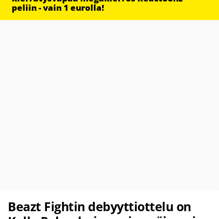
peliin - vain 1 eurolla!
Beazt Fightin debyyttiottelu on