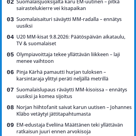
Suomalaisjuoksijalta karu EM-uutinen – pitkä
sairastelukierre vei kisapaikan
Suomalaisaituri säväytti MM-radalla – ennätys
uusiksi
U20 MM-kisat 9.8.2026: Päätöspäivän aikataulu,
TV & suomalaiset
Olympiavoittaja tekee yllättävän liikkeen – laji
menee vaihtoon
Pinja Kärhä pamautti hurjan tuloksen –
karsintaraja ylittyi peräti neljällä metrillä
Suomalaislupaus räväytti MM-kisoissa – ennätys
uusiksi ja komea sijoitus
Norjan hiihtofanit saivat karun uutisen – Johannes
Kläbo vetäytyi jättitapahtumasta
EM-edustaja Eveliina Määttänen teki yllättävän
ratkaisun juuri ennen arvokisoja