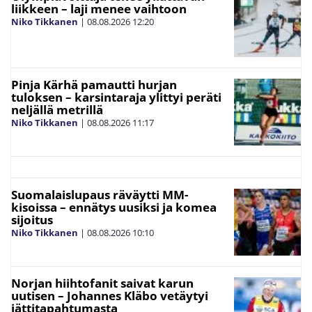
liikkeen – laji menee vaihtoon
Niko Tikkanen
|
08.08.2026
12:20
Pinja Kärhä pamautti hurjan
tuloksen – karsintaraja ylittyi peräti
neljällä metrillä
Niko Tikkanen
|
08.08.2026
11:17
Suomalaislupaus räväytti MM-
kisoissa – ennätys uusiksi ja komea
sijoitus
Niko Tikkanen
|
08.08.2026
10:10
Norjan hiihtofanit saivat karun
uutisen – Johannes Kläbo vetäytyi
jättitapahtumasta