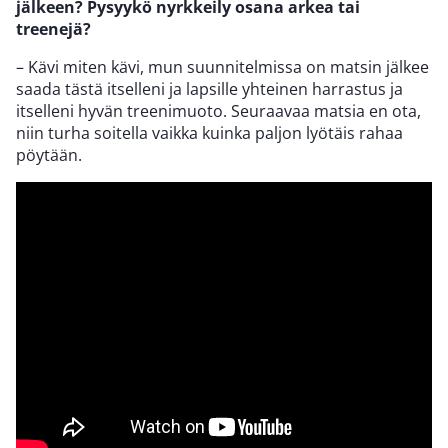
jälkeen? Pysyykö nyrkkeily osana arkea tai
treenejä?
– Kävi miten kävi, mun suunnitelmissa on matsin jälkee
saada tästä itselleni ja lapsille yhteinen harrastus ja
itselleni hyvän treenimuoto. Seuraavaa matsia en ota,
niin turha soitella vaikka kuinka paljon lyötäis rahaa
pöytään.