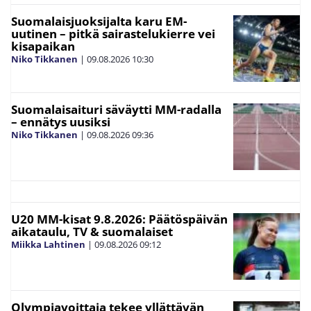
Suomalaisjuoksijalta karu EM-
uutinen – pitkä sairastelukierre vei
kisapaikan
Niko Tikkanen
|
09.08.2026
10:30
Suomalaisaituri säväytti MM-radalla
– ennätys uusiksi
Niko Tikkanen
|
09.08.2026
09:36
U20 MM-kisat 9.8.2026: Päätöspäivän
aikataulu, TV & suomalaiset
Miikka Lahtinen
|
09.08.2026
09:12
Olympiavoittaja tekee yllättävän