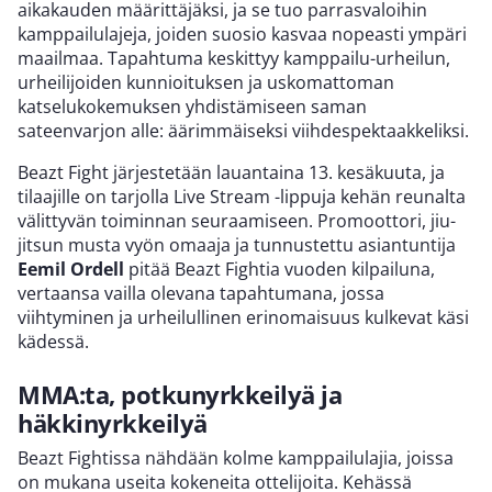
aikakauden määrittäjäksi, ja se tuo parrasvaloihin
kamppailulajeja, joiden suosio kasvaa nopeasti ympäri
maailmaa. Tapahtuma keskittyy kamppailu-urheilun,
urheilijoiden kunnioituksen ja uskomattoman
katselukokemuksen yhdistämiseen saman
sateenvarjon alle: äärimmäiseksi viihdespektaakkeliksi.
Beazt Fight järjestetään lauantaina 13. kesäkuuta, ja
tilaajille on tarjolla Live Stream -lippuja kehän reunalta
välittyvän toiminnan seuraamiseen. Promoottori, jiu-
jitsun musta vyön omaaja ja tunnustettu asiantuntija
Eemil Ordell
pitää Beazt Fightia vuoden kilpailuna,
vertaansa vailla olevana tapahtumana, jossa
viihtyminen ja urheilullinen erinomaisuus kulkevat käsi
kädessä.
MMA:ta, potkunyrkkeilyä ja
häkkinyrkkeilyä
Beazt Fightissa nähdään kolme kamppailulajia, joissa
on mukana useita kokeneita ottelijoita. Kehässä