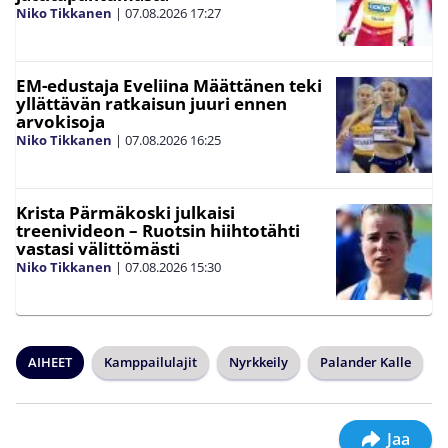
Niko Tikkanen
|
07.08.2026
17:27
EM-edustaja Eveliina Määttänen teki
yllättävän ratkaisun juuri ennen
arvokisoja
Niko Tikkanen
|
07.08.2026
16:25
Krista Pärmäkoski julkaisi
treenivideon – Ruotsin hiihtotähti
vastasi välittömästi
Niko Tikkanen
|
07.08.2026
15:30
AIHEET
Kamppailulajit
Nyrkkeily
Palander Kalle
Jaa