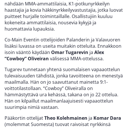
nähdään MMA-ammattilaisia, K1-potkunyrkkeilyn
haastajia ja kovia häkkinyrkkeilyvastustajia, jotka luovat
puitteet hurjalle toimintaillalle. Osallistujiin kuuluu
kokeneita ammattilaisia, nousevia kykyjä ja
huomattavia lupauksia.
Co-Main Eventin ottelijoiden Palanderin ja Valavuoren
lisäksi luvassa on useita muitakin otteluita. Ennakkoon
isoin vääntö käydään
Omar Tugarevin
ja
Alex
“Cowboy” Oliveiran
välisessä MMA-ottelussa.
Tugarev tunnetaan yhtenä suomalaisen vapaaottelun
tulevaisuuden tähdistä, jonka tavoitteena on menestyä
maailmalla. Hän on jo saavuttanut mainetta 9:1-
voittotilastollaan. “Cowboy” Oliveiralla on
hämmästyttävä ura kehässä, takana on jo 22 ottelua.
Hän on kilpaillut maailmanlaajuisesti vapaaottelun
suurimpia nimiä vastaan.
Pääkortin ottelijat
Theo Kolehmainen
ja
Komar Dara
(molemmat Suomesta) tuovat raivoisat nyrkkinsä