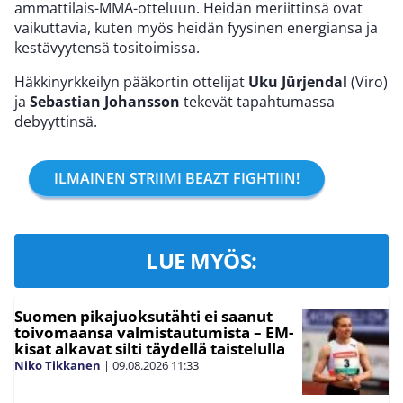
ammattilais-MMA-otteluun. Heidän meriittinsä ovat
vaikuttavia, kuten myös heidän fyysinen energiansa ja
kestävyytensä tositoimissa.
Häkkinyrkkeilyn pääkortin ottelijat
Uku Jürjendal
(Viro)
ja
Sebastian Johansson
tekevät tapahtumassa
debyyttinsä.
ILMAINEN STRIIMI BEAZT FIGHTIIN!
LUE MYÖS:
Suomen pikajuoksutähti ei saanut
toivomaansa valmistautumista – EM-
kisat alkavat silti täydellä taistelulla
Niko Tikkanen
|
09.08.2026
11:33