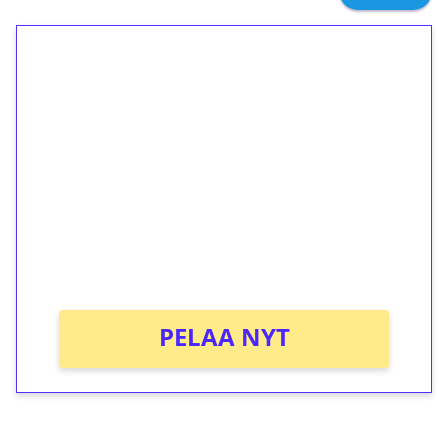
1€ = 10€ arvosta
ilmaiskierroksia ilman
kierrätystä!
Talleta 1€
Saat heti 50 ilmaiskierrosta Tuohi 1000 -
peliin (arvo 0,20€ per kierros)!
Ei kierrätysvaatimusta!
PELAA NYT