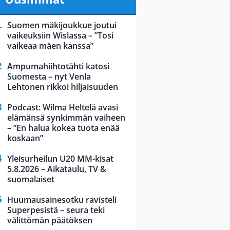
Suomen mäkijoukkue joutui
vaikeuksiin Wislassa – ”Tosi
vaikeaa mäen kanssa”
Ampumahiihtotähti katosi
Suomesta – nyt Venla
Lehtonen rikkoi hiljaisuuden
Podcast: Wilma Heltelä avasi
elämänsä synkimmän vaiheen
– ”En halua kokea tuota enää
koskaan”
Yleisurheilun U20 MM-kisat
5.8.2026 – Aikataulu, TV &
suomalaiset
Huumausainesotku ravisteli
Superpesistä – seura teki
välittömän päätöksen