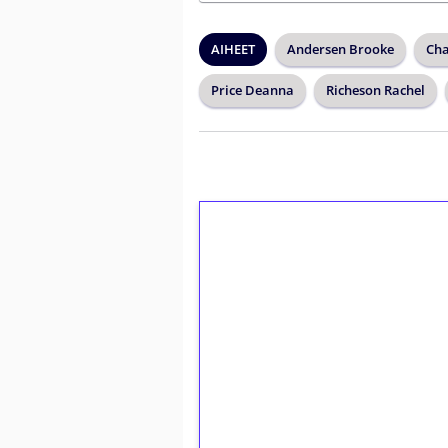
AIHEET
Andersen Brooke
Cha
Price Deanna
Richeson Rachel
1€ = 10€ arvosta 
kierrätystä!
Talleta 1€
Saat heti 50 ilmaiskierr
kierros)!
Ei kierrätysvaatimusta!