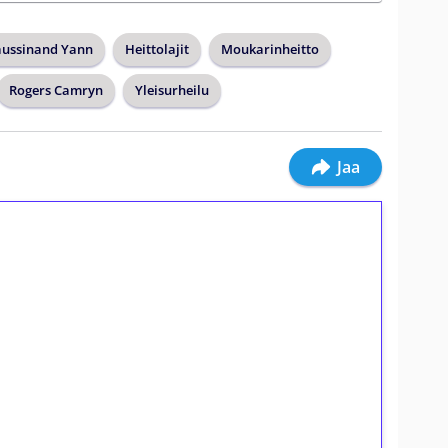
ussinand Yann
Heittolajit
Moukarinheitto
Rogers Camryn
Yleisurheilu
Jaa
ilmaiskierroksia ilman
osta Tuohi 1000 -peliin (arvo 0,20€ per