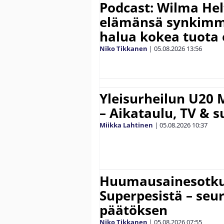
Podcast: Wilma Hel
elämänsä synkimm
halua kokea tuota
Niko Tikkanen
|
05.08.2026
13:56
Yleisurheilun U20 
– Aikataulu, TV & 
Miikka Lahtinen
|
05.08.2026
10:37
Huumausainesotku 
Superpesistä – seu
päätöksen
Niko Tikkanen
|
05.08.2026
07:55