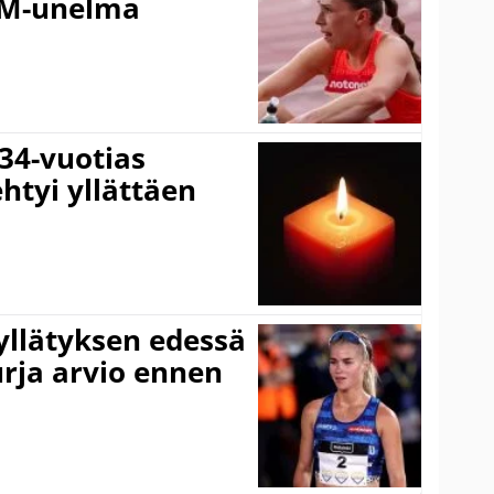
EM-unelma
 34-vuotias
htyi yllättäen
iyllätyksen edessä
urja arvio ennen