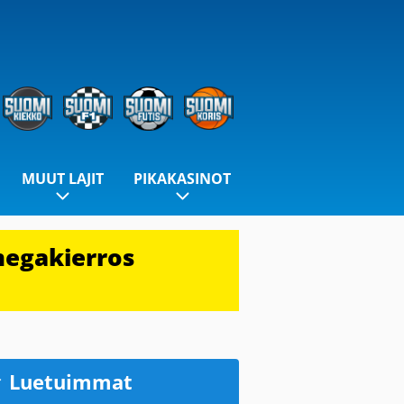
MUUT LAJIT
PIKAKASINOT
megakierros
Luetuimmat