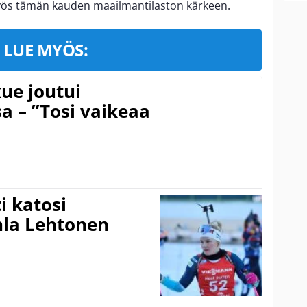
yös tämän kauden maailmantilaston kärkeen.
LUE MYÖS:
ue joutui
a – ”Tosi vaikeaa
 katosi
nla Lehtonen