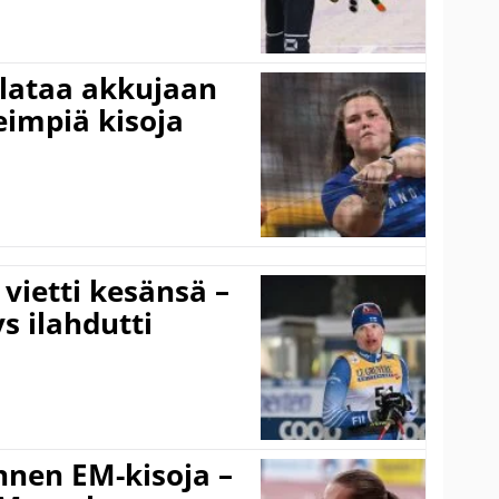
 lataa akkujaan
impiä kisoja
vietti kesänsä –
s ilahdutti
nnen EM-kisoja –