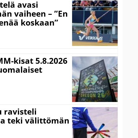
telä avasi
än vaiheen – ”En
 enää koskaan”
MM-kisat 5.8.2026
suomalaiset
ravisteli
ra teki välittömän