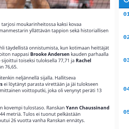
u tarjosi moukarinheitossa kaksi kovaa
manmestarin yllättävän tappion sekä historiallisen
hli täydellistä onnistumista, kun kotimaan heittäjät
Voiton nappasi
Brooke Andersen
kauden parhaalla
e
sijoittui toiseksi tuloksella 77,71 ja
Rachel
n 76,65.
itenkin neljännellä sijalla. Hallitseva
s
ei löytänyt parasta virettään ja jäi tulokseen
mittainen voittoputki, joka oli venynyt peräti 13
äkin kovempi tulostaso. Ranskan
Yann Chaussinand
2,44 metriä. Tulos ei tuonut pelkästään
kkoutui 26 vuotta vanha Ranskan ennätys.