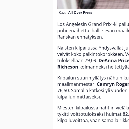
Kuva:
All Over Press
Los Angelesin Grand Prix -kilpail
puheenaihetta: hallitsevan maail
Ranskan ennätyksen.
Naisten kilpailussa Yhdysvallat ju
veivät koko palkintokorokkeen. 
tuloksellaan 79,09.
DeAnna Pric
Richeson
kolmanneksi heitettyää
Kilpailun suurin yllätys nähtiin ku
maailmanmestari
Camryn Roger
76,50. Samalla katkesi yli vuoden 
kilpailun mittaiseksi.
Miesten kilpailussa nähtiin viel
tykitti voittotulokseksi huimat 8
kilpailuvoittoa, vaan samalla ri