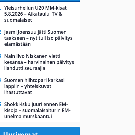
Yleisurheilun U20 MM-kisat
5.8.2026 – Aikataulu, TV &
suomalaiset
Jasmi Joensuu jätti Suomen
taakseen – nyt tuli iso päivitys
elämästään
Näin Iivo Niskanen vietti
kesänsä – harvinainen päivitys
ilahdutti seuraajia
Suomen hiihtopari karkasi
lappiin – yhteiskuvat
ihastuttavat
Shokki-isku juuri ennen EM-
kisoja – suomalaisaiturin EM-
unelma murskaantui
Uusimmat