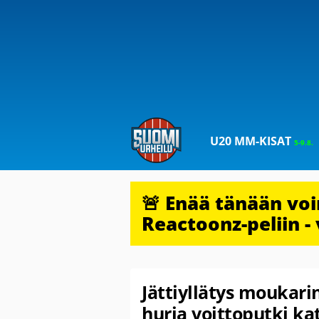
U20 MM-KISAT
5-9.8.
🚨 Enää tänään vo
Reactoonz-peliin - 
Jättiyllätys moukar
hurja voittoputki ka