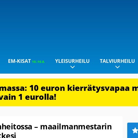
EM-KISAT
YLEISURHEILU
TALVIURHEILU
10.-16.8.
imassa: 10 euron kierrätysvapaa 
vain 1 eurolla!
inheitossa – maailmanmestarin
tkesi