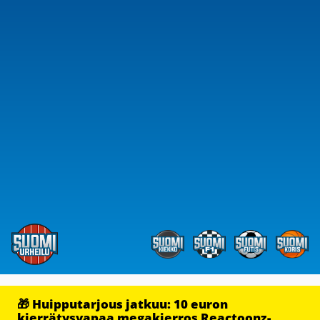
🎁 Huipputarjous jatkuu: 10 euron
kierrätysvapaa megakierros Reactoonz-