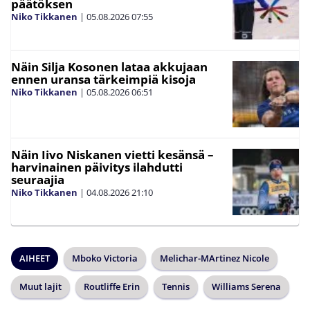
päätöksen
Niko Tikkanen
|
05.08.2026
07:55
Näin Silja Kosonen lataa akkujaan
ennen uransa tärkeimpiä kisoja
Niko Tikkanen
|
05.08.2026
06:51
Näin Iivo Niskanen vietti kesänsä –
harvinainen päivitys ilahdutti
seuraajia
Niko Tikkanen
|
04.08.2026
21:10
AIHEET
Mboko Victoria
Melichar-MArtinez Nicole
Muut lajit
Routliffe Erin
Tennis
Williams Serena