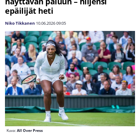
näyttävän paluun – hiljensi
epäilijät heti
Niko Tikkanen
10.06.2026
09:05
Kuva:
All Over Press