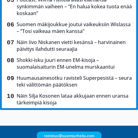
synkimmän vaiheen – ”En halua kokea tuota enää
koskaan”
Suomen mäkijoukkue joutui vaikeuksiin Wislassa
– ”Tosi vaikeaa mäen kanssa”
Näin Iivo Niskanen vietti kesänsä – harvinainen
päivitys ilahdutti seuraajia
Shokki-isku juuri ennen EM-kisoja –
suomalaisaiturin EM-unelma murskaantui
Huumausainesotku ravisteli Superpesistä – seura
teki välittömän päätöksen
Näin Silja Kosonen lataa akkujaan ennen uransa
tärkeimpiä kisoja
toimitus@suomiurheilu.com