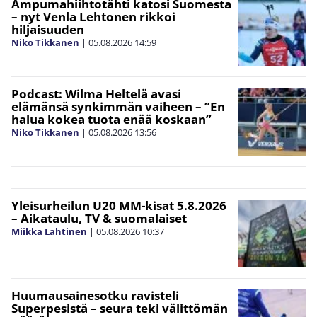
Ampumahiihtotähti katosi Suomesta
– nyt Venla Lehtonen rikkoi
hiljaisuuden
Niko Tikkanen
|
05.08.2026
14:59
Podcast: Wilma Heltelä avasi
elämänsä synkimmän vaiheen – ”En
halua kokea tuota enää koskaan”
Niko Tikkanen
|
05.08.2026
13:56
Yleisurheilun U20 MM-kisat 5.8.2026
– Aikataulu, TV & suomalaiset
Miikka Lahtinen
|
05.08.2026
10:37
Huumausainesotku ravisteli
Superpesistä – seura teki välittömän