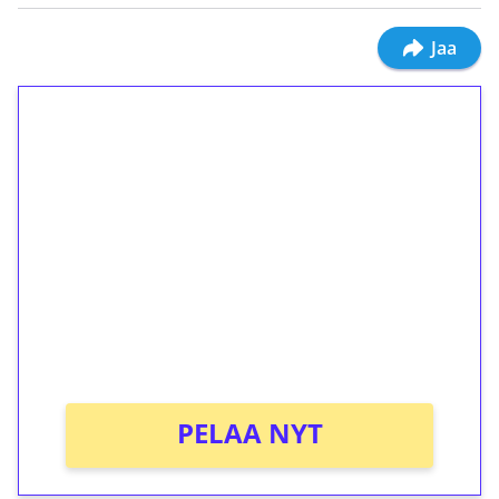
Jaa
1€ = 10€ arvosta
ilmaiskierroksia ilman
kierrätystä!
Talleta 1€
Saat heti 50 ilmaiskierrosta Tuohi 1000 -
peliin (arvo 0,20€ per kierros)!
Ei kierrätysvaatimusta!
PELAA NYT