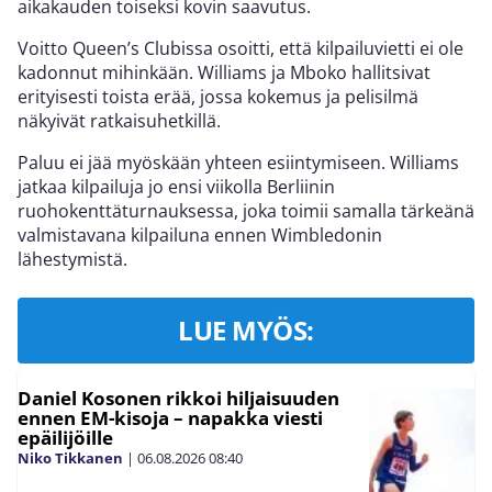
aikakauden toiseksi kovin saavutus.
Voitto Queen’s Clubissa osoitti, että kilpailuvietti ei ole
kadonnut mihinkään. Williams ja Mboko hallitsivat
erityisesti toista erää, jossa kokemus ja pelisilmä
näkyivät ratkaisuhetkillä.
Paluu ei jää myöskään yhteen esiintymiseen. Williams
jatkaa kilpailuja jo ensi viikolla Berliinin
ruohokenttäturnauksessa, joka toimii samalla tärkeänä
valmistavana kilpailuna ennen Wimbledonin
lähestymistä.
LUE MYÖS:
Daniel Kosonen rikkoi hiljaisuuden
ennen EM-kisoja – napakka viesti
epäilijöille
Niko Tikkanen
|
06.08.2026
08:40