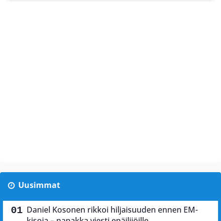
Uusimmat
Daniel Kosonen rikkoi hiljaisuuden ennen EM-
kisoja – napakka viesti epäilijöille