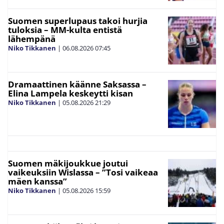
Suomen superlupaus takoi hurjia
tuloksia – MM-kulta entistä
lähempänä
Niko Tikkanen
|
06.08.2026
07:45
Dramaattinen käänne Saksassa –
Elina Lampela keskeytti kisan
Niko Tikkanen
|
05.08.2026
21:29
Suomen mäkijoukkue joutui
vaikeuksiin Wislassa – ”Tosi vaikeaa
mäen kanssa”
Niko Tikkanen
|
05.08.2026
15:59