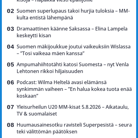
Suomen superlupaus takoi hurjia tuloksia – MM-
kulta entistä lähempänä
Dramaattinen käänne Saksassa – Elina Lampela
keskeytti kisan
Suomen mäkijoukkue joutui vaikeuksiin Wislassa
– ”Tosi vaikeaa mäen kanssa”
Ampumahiihtotähti katosi Suomesta – nyt Venla
Lehtonen rikkoi hiljaisuuden
Podcast: Wilma Heltelä avasi elämänsä
synkimmän vaiheen – ”En halua kokea tuota enää
koskaan”
Yleisurheilun U20 MM-kisat 5.8.2026 – Aikataulu,
TV & suomalaiset
Huumausainesotku ravisteli Superpesistä – seura
teki välittömän päätöksen