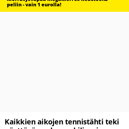
peliin - vain 1 eurolla!
Kaikkien aikojen tennistähti teki