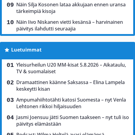
Näin Silja Kosonen lataa akkujaan ennen uransa
tärkeimpiä kisoja
Näin Iivo Niskanen vietti kesänsä – harvinainen
päivitys ilahdutti seuraajia
Luetuimmat
Yleisurheilun U20 MM-kisat 5.8.2026 – Aikataulu,
TV & suomalaiset
Dramaattinen käänne Saksassa – Elina Lampela
keskeytti kisan
Ampumahiihtotähti katosi Suomesta – nyt Venla
Lehtonen rikkoi hiljaisuuden
Jasmi Joensuu jätti Suomen taakseen – nyt tuli iso
päivitys elämästään
Podcast: Wilma Heltelä avasi elämänsä