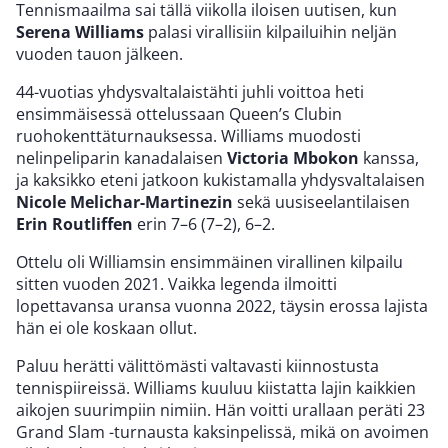
Tennismaailma sai tällä viikolla iloisen uutisen, kun
Serena Williams
palasi virallisiin kilpailuihin neljän
vuoden tauon jälkeen.
44-vuotias yhdysvaltalaistähti juhli voittoa heti
ensimmäisessä ottelussaan Queen’s Clubin
ruohokenttäturnauksessa. Williams muodosti
nelinpeliparin kanadalaisen
Victoria Mbokon
kanssa,
ja kaksikko eteni jatkoon kukistamalla yhdysvaltalaisen
Nicole Melichar-Martinezin
sekä uusiseelantilaisen
Erin Routliffen
erin 7–6 (7–2), 6–2.
Ottelu oli Williamsin ensimmäinen virallinen kilpailu
sitten vuoden 2021. Vaikka legenda ilmoitti
lopettavansa uransa vuonna 2022, täysin erossa lajista
hän ei ole koskaan ollut.
Paluu herätti välittömästi valtavasti kiinnostusta
tennispiireissä. Williams kuuluu kiistatta lajin kaikkien
aikojen suurimpiin nimiin. Hän voitti urallaan peräti 23
Grand Slam -turnausta kaksinpelissä, mikä on avoimen