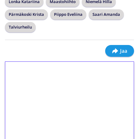
Lonka Katariina
Maastohiihto
Niemelä Hilla
Pärmäkoski Krista
Piippo Eveliina
Saari Amanda
Talviurheilu
Jaa
1€ = 10€ arvosta
ilmaiskierroksia ilman
kierrätystä!
Talleta 1€
Saat heti 50 ilmaiskierrosta Tuohi 1000 -
peliin (arvo 0,20€ per kierros)!
Ei kierrätysvaatimusta!