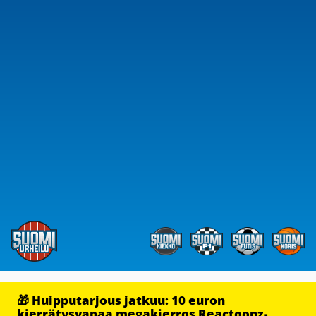
🎁 Huipputarjous jatkuu: 10 euron
kierrätysvapaa megakierros Reactoonz-