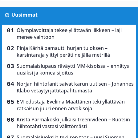
Uusimmat
Olympiavoittaja tekee yllättävän liikkeen – laji
menee vaihtoon
Pinja Kärhä pamautti hurjan tuloksen –
karsintaraja ylittyi peräti neljällä metrillä
Suomalaislupaus räväytti MM-kisoissa – ennätys
uusiksi ja komea sijoitus
Norjan hiihtofanit saivat karun uutisen – Johannes
Kläbo vetäytyi jättitapahtumasta
EM-edustaja Eveliina Määttänen teki yllättävän
ratkaisun juuri ennen arvokisoja
Krista Pärmäkoski julkaisi treenivideon – Ruotsin
hiihtotähti vastasi välittömästi
Suomalaisjuoksija teki sen taas – uusi Suomen