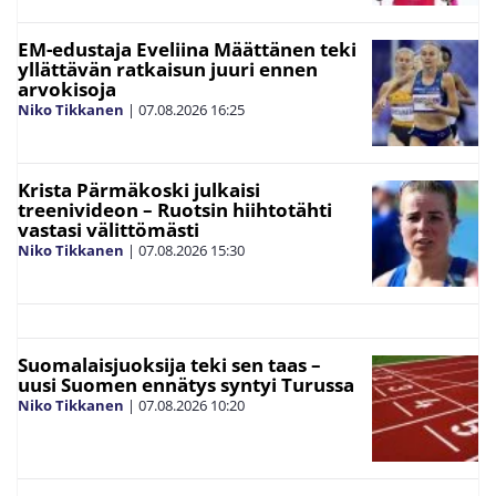
EM-edustaja Eveliina Määttänen teki
yllättävän ratkaisun juuri ennen
arvokisoja
Niko Tikkanen
|
07.08.2026
16:25
Krista Pärmäkoski julkaisi
treenivideon – Ruotsin hiihtotähti
vastasi välittömästi
Niko Tikkanen
|
07.08.2026
15:30
Suomalaisjuoksija teki sen taas –
uusi Suomen ennätys syntyi Turussa
Niko Tikkanen
|
07.08.2026
10:20