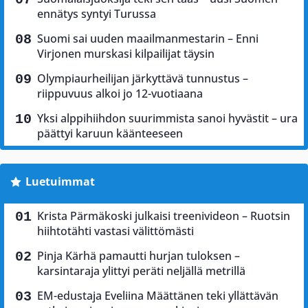
ennätys syntyi Turussa
Suomi sai uuden maailmanmestarin – Enni
Virjonen murskasi kilpailijat täysin
Olympiaurheilijan järkyttävä tunnustus –
riippuvuus alkoi jo 12-vuotiaana
Yksi alppihiihdon suurimmista sanoi hyvästit – ura
päättyi karuun käänteeseen
Luetuimmat
Krista Pärmäkoski julkaisi treenivideon – Ruotsin
hiihtotähti vastasi välittömästi
Pinja Kärhä pamautti hurjan tuloksen –
karsintaraja ylittyi peräti neljällä metrillä
EM-edustaja Eveliina Määttänen teki yllättävän