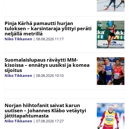
Pinja Kärhä pamautti hurjan
tuloksen – karsintaraja ylittyi peräti
neljällä metrillä
Niko Tikkanen
|
08.08.2026
11:17
Suomalaislupaus räväytti MM-
kisoissa – ennätys uusiksi ja komea
sijoitus
Niko Tikkanen
|
08.08.2026
10:10
Norjan hiihtofanit saivat karun
uutisen – Johannes Kläbo vetäytyi
jättitapahtumasta
Niko Tikkanen
|
07.08.2026
17:27