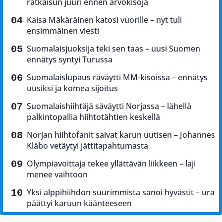
ratkaisun juuri ennen arvokisoja
Kaisa Mäkäräinen katosi vuorille – nyt tuli
ensimmäinen viesti
Suomalaisjuoksija teki sen taas – uusi Suomen
ennätys syntyi Turussa
Suomalaislupaus räväytti MM-kisoissa – ennätys
uusiksi ja komea sijoitus
Suomalaishiihtäjä säväytti Norjassa – lähellä
palkintopallia hiihtotähtien keskellä
Norjan hiihtofanit saivat karun uutisen – Johannes
Kläbo vetäytyi jättitapahtumasta
Olympiavoittaja tekee yllättävän liikkeen – laji
menee vaihtoon
Yksi alppihiihdon suurimmista sanoi hyvästit – ura
päättyi karuun käänteeseen