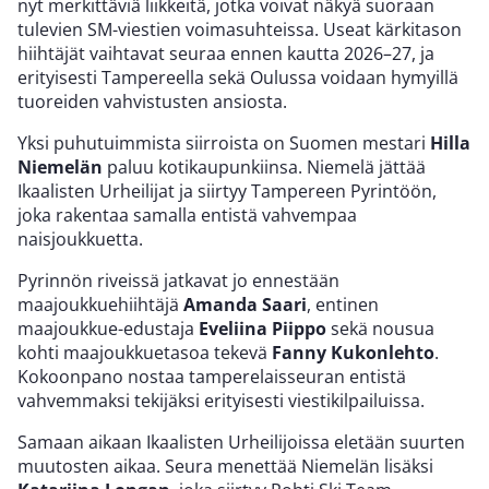
nyt merkittäviä liikkeitä, jotka voivat näkyä suoraan
tulevien SM-viestien voimasuhteissa. Useat kärkitason
hiihtäjät vaihtavat seuraa ennen kautta 2026–27, ja
erityisesti Tampereella sekä Oulussa voidaan hymyillä
tuoreiden vahvistusten ansiosta.
Yksi puhutuimmista siirroista on Suomen mestari
Hilla
Niemelän
paluu kotikaupunkiinsa. Niemelä jättää
Ikaalisten Urheilijat ja siirtyy Tampereen Pyrintöön,
joka rakentaa samalla entistä vahvempaa
naisjoukkuetta.
Pyrinnön riveissä jatkavat jo ennestään
maajoukkuehiihtäjä
Amanda Saari
, entinen
maajoukkue-edustaja
Eveliina Piippo
sekä nousua
kohti maajoukkuetasoa tekevä
Fanny Kukonlehto
.
Kokoonpano nostaa tamperelaisseuran entistä
vahvemmaksi tekijäksi erityisesti viestikilpailuissa.
Samaan aikaan Ikaalisten Urheilijoissa eletään suurten
muutosten aikaa. Seura menettää Niemelän lisäksi