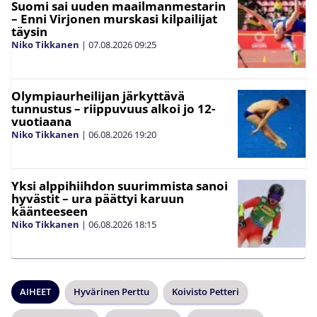
Suomi sai uuden maailmanmestarin
– Enni Virjonen murskasi kilpailijat
täysin
Niko Tikkanen
|
07.08.2026
09:25
Olympiaurheilijan järkyttävä
tunnustus – riippuvuus alkoi jo 12-
vuotiaana
Niko Tikkanen
|
06.08.2026
19:20
Yksi alppihiihdon suurimmista sanoi
hyvästit – ura päättyi karuun
käänteeseen
Niko Tikkanen
|
06.08.2026
18:15
AIHEET
Hyvärinen Perttu
Koivisto Petteri