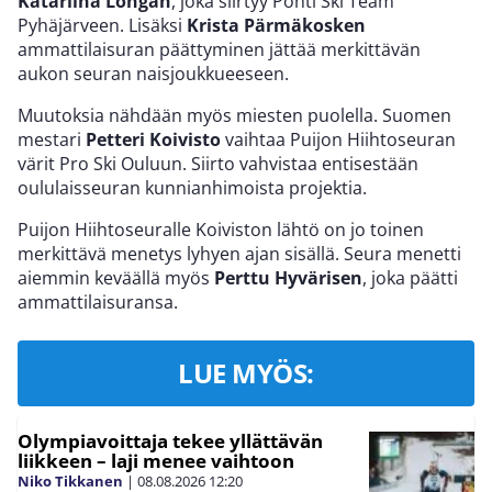
Katariina Longan
, joka siirtyy Pohti Ski Team
Pyhäjärveen. Lisäksi
Krista Pärmäkosken
ammattilaisuran päättyminen jättää merkittävän
aukon seuran naisjoukkueeseen.
Muutoksia nähdään myös miesten puolella. Suomen
mestari
Petteri Koivisto
vaihtaa Puijon Hiihtoseuran
värit Pro Ski Ouluun. Siirto vahvistaa entisestään
oululaisseuran kunnianhimoista projektia.
Puijon Hiihtoseuralle Koiviston lähtö on jo toinen
merkittävä menetys lyhyen ajan sisällä. Seura menetti
aiemmin keväällä myös
Perttu Hyvärisen
, joka päätti
ammattilaisuransa.
LUE MYÖS:
Olympiavoittaja tekee yllättävän
liikkeen – laji menee vaihtoon
Niko Tikkanen
|
08.08.2026
12:20