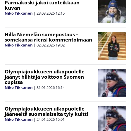
Pärmäkoski jakoi tunteikkaan
kuvan
Niko Tikkanen
|
28.03.2026
12:15
Hilla Niemelän somepostaus –
somekansa riensi kommentoimaan
Niko Tikkanen
|
02.02.2026
19:02
Olympiajoukkueen ulkopuolelle
jäänyt hiihtäjä voittoon Suomen
cupissa
Niko Tikkanen
|
31.01.2026
16:14
Olympiajoukkueen ulkopuolelle
jääneeltä suomalaiselta tyly kuitti
Niko Tikkanen
|
24.01.2026
15:01