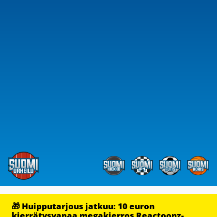
🎁 Huipputarjous jatkuu: 10 euron
kierrätysvapaa megakierros Reactoonz-