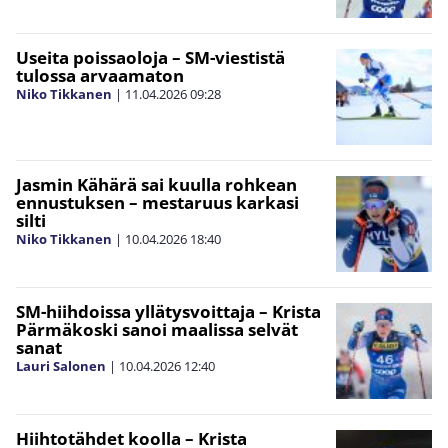
Useita poissaoloja – SM-viestistä
tulossa arvaamaton
Niko Tikkanen
|
11.04.2026
09:28
Jasmin Kähärä sai kuulla rohkean
ennustuksen – mestaruus karkasi
silti
Niko Tikkanen
|
10.04.2026
18:40
SM-hiihdoissa yllätysvoittaja – Krista
Pärmäkoski sanoi maalissa selvät
sanat
Lauri Salonen
|
10.04.2026
12:40
Hiihtotähdet koolla – Krista