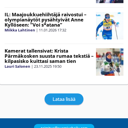
IL: Maajoukkuehiihtäjä raivostui –
olympianäytöt pysähtyivät Anne
Kyllöseen: ”Voi s*atana”
Miikka Lahtinen
|
11.01.2026
17:32
Kamerat tallensivat: Krista
Pärmäkosken suusta rumaa tekstiä –
kilpasisko kuittasi saman tien
Lauri Salonen
|
23.11.2025
19:50
Lataa lisää
toimitus@suomiurheilu.com