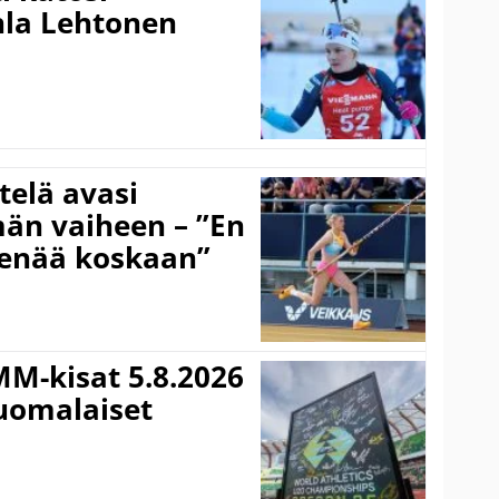
nla Lehtonen
telä avasi
än vaiheen – ”En
 enää koskaan”
MM-kisat 5.8.2026
suomalaiset