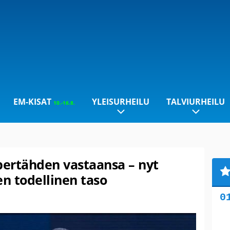
EM-KISAT
YLEISURHEILU
TALVIURHEILU
10.-16.8.
pertähden vastaansa – nyt
n todellinen taso