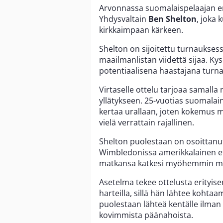
Arvonnassa suomalaispelaajan en
Yhdysvaltain
Ben Shelton
, joka 
kirkkaimpaan kärkeen.
Shelton on sijoitettu turnauksess
maailmanlistan viidettä sijaa. Kys
potentiaalisena haastajana turna
Virtaselle ottelu tarjoaa samall
yllätykseen. 25-vuotias suomalai
kertaa urallaan, joten kokemus
vielä verrattain rajallinen.
Shelton puolestaan on osoittanu
Wimbledonissa amerikkalainen et
matkansa katkesi myöhemmin me
Asetelma tekee ottelusta erityise
harteilla, sillä hän lähtee kohta
puolestaan lähteä kentälle ilman
kovimmista päänahoista.