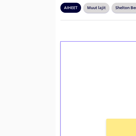
AIHEET
Muut lajit
Shelton Be
1€ = 10€ arvosta 
kierrätystä!
Talleta 1€
Saat heti 50 ilmaiskierr
kierros)!
Ei kierrätysvaatimusta!