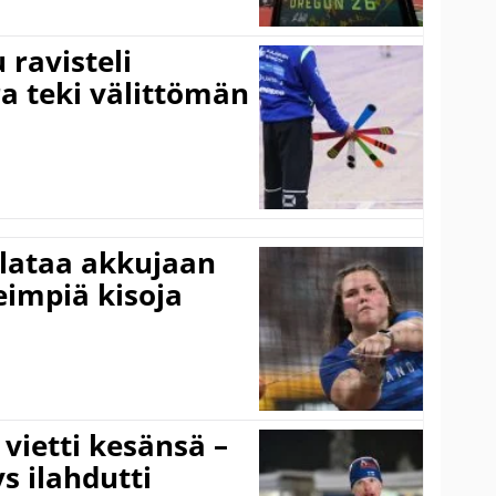
ravisteli
ra teki välittömän
 lataa akkujaan
impiä kisoja
vietti kesänsä –
s ilahdutti