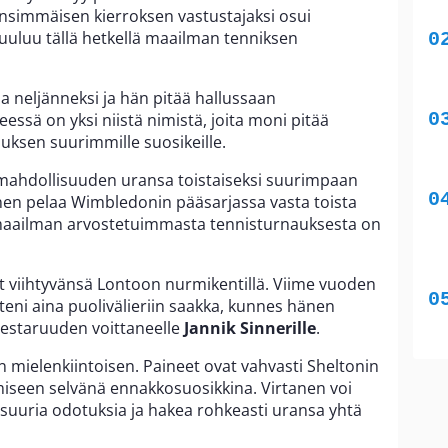
simmäisen kierroksen vastustajaksi osui
kuuluu tällä hetkellä maailman tenniksen
a neljänneksi ja hän pitää hallussaan
eessä on yksi niistä nimistä, joita moni pitää
uksen suurimmille suosikeille.
a mahdollisuuden uransa toistaiseksi suurimpaan
nen pelaa Wimbledonin pääsarjassa vasta toista
 maailman arvostetuimmasta tennisturnauksesta on
t viihtyvänsä Lontoon nurmikentillä. Viime vuoden
eni aina puolivälieriin saakka, kunnes hänen
staruuden voittaneelle
Jannik Sinnerille
.
n mielenkiintoisen. Paineet ovat vahvasti Sheltonin
amiseen selvänä ennakkosuosikkina. Virtanen voi
 suuria odotuksia ja hakea rohkeasti uransa yhtä