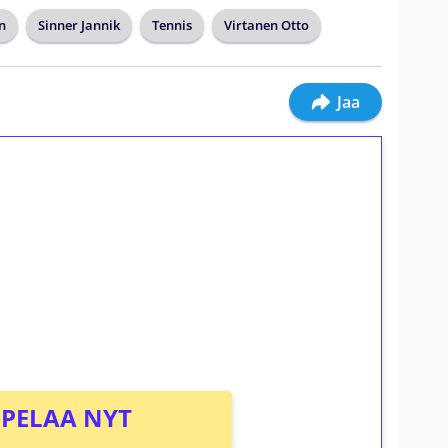
n
Sinner Jannik
Tennis
Virtanen Otto
Jaa
ilmaiskierroksia ilman
osta Tuohi 1000 -peliin (arvo 0,20€ per
PELAA NYT