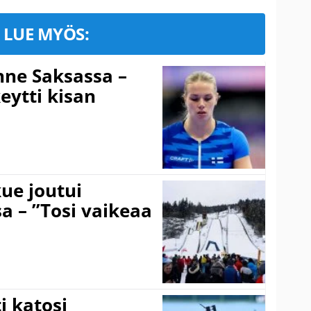
LUE MYÖS:
ne Saksassa –
eytti kisan
ue joutui
a – ”Tosi vaikeaa
 katosi