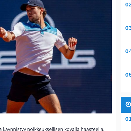
äynnistyy poikkeuksellisen kovalla haasteella.