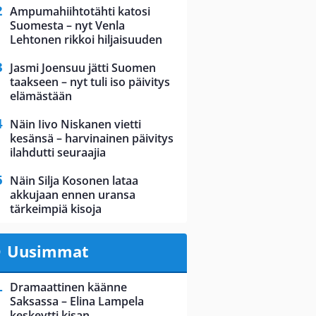
Ampumahiihtotähti katosi
Suomesta – nyt Venla
Lehtonen rikkoi hiljaisuuden
Jasmi Joensuu jätti Suomen
taakseen – nyt tuli iso päivitys
elämästään
Näin Iivo Niskanen vietti
kesänsä – harvinainen päivitys
ilahdutti seuraajia
Näin Silja Kosonen lataa
akkujaan ennen uransa
tärkeimpiä kisoja
Uusimmat
Dramaattinen käänne
Saksassa – Elina Lampela
keskeytti kisan