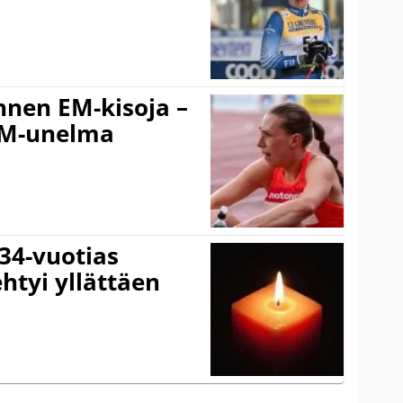
nnen EM-kisoja –
EM-unelma
 34-vuotias
htyi yllättäen