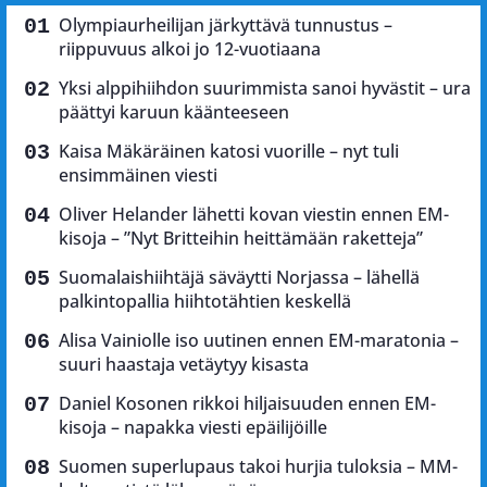
Olympiaurheilijan järkyttävä tunnustus –
riippuvuus alkoi jo 12-vuotiaana
Yksi alppihiihdon suurimmista sanoi hyvästit – ura
päättyi karuun käänteeseen
Kaisa Mäkäräinen katosi vuorille – nyt tuli
ensimmäinen viesti
Oliver Helander lähetti kovan viestin ennen EM-
kisoja – ”Nyt Britteihin heittämään raketteja”
Suomalaishiihtäjä säväytti Norjassa – lähellä
palkintopallia hiihtotähtien keskellä
Alisa Vainiolle iso uutinen ennen EM-maratonia –
suuri haastaja vetäytyy kisasta
Daniel Kosonen rikkoi hiljaisuuden ennen EM-
kisoja – napakka viesti epäilijöille
Suomen superlupaus takoi hurjia tuloksia – MM-