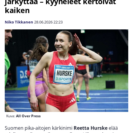
järkyttää – kyyneleet kertoivat
kaiken
Niko Tikkanen
28.06.2026
22:23
Kuva:
All Over Press
Suomen pika-aitojen kärkinimi
Reetta Hurske
elää