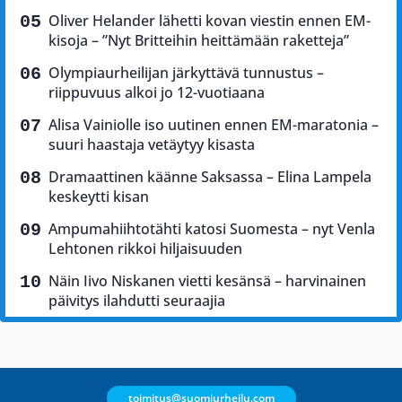
Oliver Helander lähetti kovan viestin ennen EM-
kisoja – ”Nyt Britteihin heittämään raketteja”
Olympiaurheilijan järkyttävä tunnustus –
riippuvuus alkoi jo 12-vuotiaana
Alisa Vainiolle iso uutinen ennen EM-maratonia –
suuri haastaja vetäytyy kisasta
Dramaattinen käänne Saksassa – Elina Lampela
keskeytti kisan
Ampumahiihtotähti katosi Suomesta – nyt Venla
Lehtonen rikkoi hiljaisuuden
Näin Iivo Niskanen vietti kesänsä – harvinainen
päivitys ilahdutti seuraajia
toimitus@suomiurheilu.com