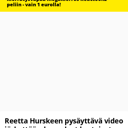
peliin - vain 1 eurolla!
Reetta Hurskeen pysäyttävä video