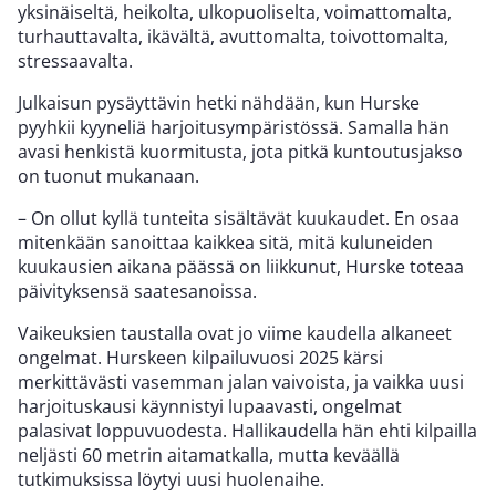
yksinäiseltä, heikolta, ulkopuoliselta, voimattomalta,
turhauttavalta, ikävältä, avuttomalta, toivottomalta,
stressaavalta.
Julkaisun pysäyttävin hetki nähdään, kun Hurske
pyyhkii kyyneliä harjoitusympäristössä. Samalla hän
avasi henkistä kuormitusta, jota pitkä kuntoutusjakso
on tuonut mukanaan.
– On ollut kyllä tunteita sisältävät kuukaudet. En osaa
mitenkään sanoittaa kaikkea sitä, mitä kuluneiden
kuukausien aikana päässä on liikkunut, Hurske toteaa
päivityksensä saatesanoissa.
Vaikeuksien taustalla ovat jo viime kaudella alkaneet
ongelmat. Hurskeen kilpailuvuosi 2025 kärsi
merkittävästi vasemman jalan vaivoista, ja vaikka uusi
harjoituskausi käynnistyi lupaavasti, ongelmat
palasivat loppuvuodesta. Hallikaudella hän ehti kilpailla
neljästi 60 metrin aitamatkalla, mutta keväällä
tutkimuksissa löytyi uusi huolenaihe.