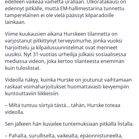
edelleen vaikeaa vaihetta urallaan. Ulkoratakausi on
edennyt pitkälle, mutta EM-hallimestarina tunnettu
tamperelainen ei ole vielä päässyt kilparadoille
lainkaan.
Viime kuukausien aikana Hurskeen tilannetta on
varjostanut pitkittynyt terveysmurhe, jonka vuoksi
harjoittelu ja kilpailusuunnitelmat ovat menneet
uusiksi. Nyt 31-vuotias urheilija julkaisi sosiaalisessa
mediassa videon, joka kertoo tilanteesta enemmän
kuin tuloslistat.
Videolla näkyy, kuinka Hurske on joutunut vaihtamaan
raskaat voimaharjoitukset huomattavasti kevyempiin
kuntouttaviin liikkeisiin.
– Miltä tuntuu siirtyä tästä… tähän, Hurske toteaa
videolla.
Sen jälkeen hän kuvailee tuntemuksiaan pitkällä listalla.
– Pahalta, surulliselta, vaikealta, epäonnistuneelta,