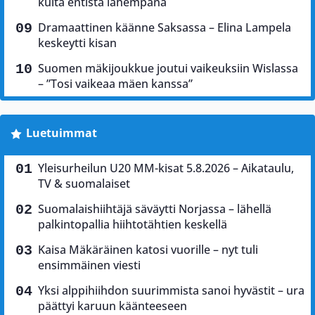
kulta entistä lähempänä
Dramaattinen käänne Saksassa – Elina Lampela
keskeytti kisan
Suomen mäkijoukkue joutui vaikeuksiin Wislassa
– ”Tosi vaikeaa mäen kanssa”
Luetuimmat
Yleisurheilun U20 MM-kisat 5.8.2026 – Aikataulu,
TV & suomalaiset
Suomalaishiihtäjä säväytti Norjassa – lähellä
palkintopallia hiihtotähtien keskellä
Kaisa Mäkäräinen katosi vuorille – nyt tuli
ensimmäinen viesti
Yksi alppihiihdon suurimmista sanoi hyvästit – ura
päättyi karuun käänteeseen