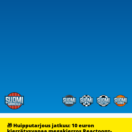
🎁 Huipputarjous jatkuu: 10 euron
kierrätysvapaa megakierros Reactoonz-