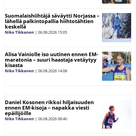
Suomalaishiihtäjä säväytti Norjassa –
lähellä palkintopallia hiihtotähtien
keskellä
Niko Tikkanen
|
06.08.2026
15:05
Alisa Vainiolle iso uutinen ennen EM-
maratonia – suuri haastaja vetäytyy
kisasta
Niko Tikkanen
|
06.08.2026
14:08
Daniel Kosonen rikkoi hiljaisuuden
ennen EM-kisoja – napakka viesti
epäilijöille
Niko Tikkanen
|
06.08.2026
08:40