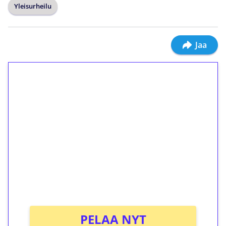
Yleisurheilu
Jaa
1€ = 10€ arvosta
ilmaiskierroksia ilman
kierrätystä!
Talleta 1€
Saat heti 50 ilmaiskierrosta Tuohi 1000 -
peliin (arvo 0,20€ per kierros)!
Ei kierrätysvaatimusta!
PELAA NYT