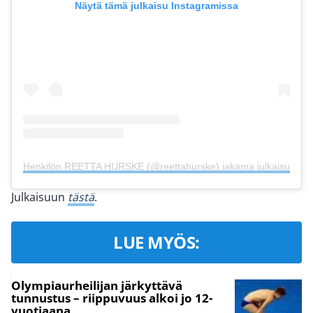
Näytä tämä julkaisu Instagramissa
Henkilön REETTA HURSKE (@reettahurske) jakama julkaisu
Julkaisuun
tästä
.
LUE MYÖS:
Olympiaurheilijan järkyttävä
tunnustus – riippuvuus alkoi jo 12-
vuotiaana