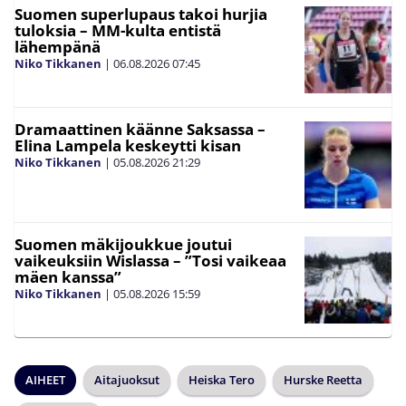
Suomen superlupaus takoi hurjia
tuloksia – MM-kulta entistä
lähempänä
Niko Tikkanen
|
06.08.2026
07:45
Dramaattinen käänne Saksassa –
Elina Lampela keskeytti kisan
Niko Tikkanen
|
05.08.2026
21:29
Suomen mäkijoukkue joutui
vaikeuksiin Wislassa – ”Tosi vaikeaa
mäen kanssa”
Niko Tikkanen
|
05.08.2026
15:59
AIHEET
Aitajuoksut
Heiska Tero
Hurske Reetta