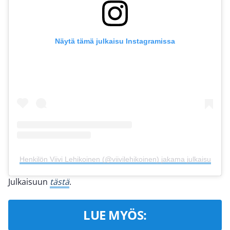
Näytä tämä julkaisu Instagramissa
Henkilön Viivi Lehikoinen (@viivilehikoinen) jakama julkaisu
Julkaisuun
tästä
.
LUE MYÖS: