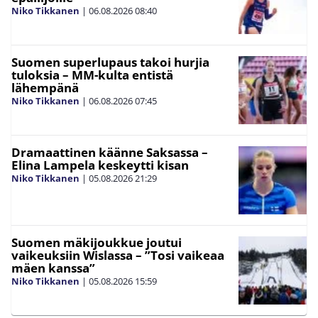
Niko Tikkanen
|
06.08.2026
08:40
Suomen superlupaus takoi hurjia
tuloksia – MM-kulta entistä
lähempänä
Niko Tikkanen
|
06.08.2026
07:45
Dramaattinen käänne Saksassa –
Elina Lampela keskeytti kisan
Niko Tikkanen
|
05.08.2026
21:29
Suomen mäkijoukkue joutui
vaikeuksiin Wislassa – ”Tosi vaikeaa
mäen kanssa”
Niko Tikkanen
|
05.08.2026
15:59