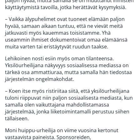
paljon hyvää, mutta samalla se on muuttanut ihmisten
käyttäytymistä tavoilla, jotka herättävät kysymyksiä.
– Vaikka älypuhelimet ovat tuoneet elämään paljon
hyvää, samaan aikaan tuntuu, että ne vievät meitä
jatkuvasti myös kauemmas toisistamme. Yhä
useammin ihmiset dokumentoivat omaa elämäänsä
muita varten tai eristäytyvät ruudun taakse.
Lehikoinen nosti esiin myös oman tilanteensa.
Yksilöurheilijana näkyvyys sosiaalisessa mediassa on
tärkeä osa ammattiuraa, mutta samalla hän tiedostaa
järjestelmän ongelmakohdat.
– Koen itse myös ristiriitaa siitä, että yksilöurheilijana
tuloni riippuvat niin paljon sosiaalisesta mediasta, kun
samalla olen vaikuttajana mahdollistamassa
järjestelmää, jonka liiketoimintamalli perustuu siihen
tällaiseen.
Moni huippu-urheilija on viime vuosina kertonut
vastaavista paineista. Sponsoreiden,