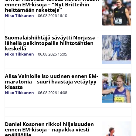
ennen EM-kisoja – ”Nyt Britteihin
heittämään raketteja”
Niko Tikkanen
|
06.08.2026
16:10
Suomalaishiihtäjä säväytti Norjassa –
lähellä palkintopallia hiihtotähtien
keskellä
Niko Tikkanen
|
06.08.2026
15:05
Alisa Vainiolle iso uutinen ennen EM-
maratonia – suuri haastaja vetäytyy
kisasta
Niko Tikkanen
|
06.08.2026
14:08
Daniel Kosonen rikkoi hiljaisuuden
ennen EM-kisoja – napakka viesti
epäilijöille