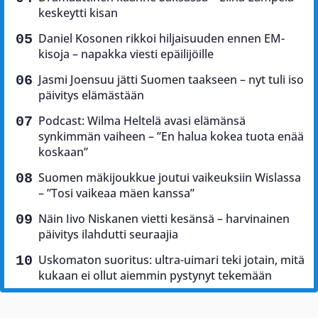
keskeytti kisan
Daniel Kosonen rikkoi hiljaisuuden ennen EM-
kisoja – napakka viesti epäilijöille
Jasmi Joensuu jätti Suomen taakseen – nyt tuli iso
päivitys elämästään
Podcast: Wilma Heltelä avasi elämänsä
synkimmän vaiheen – ”En halua kokea tuota enää
koskaan”
Suomen mäkijoukkue joutui vaikeuksiin Wislassa
– ”Tosi vaikeaa mäen kanssa”
Näin Iivo Niskanen vietti kesänsä – harvinainen
päivitys ilahdutti seuraajia
Uskomaton suoritus: ultra-uimari teki jotain, mitä
kukaan ei ollut aiemmin pystynyt tekemään