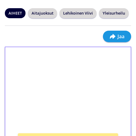
AIHEET
Aitajuoksut
Lehikoinen Viivi
Yleisurheilu
Jaa
1€ = 10€ arvosta
ilmaiskierroksia ilman
kierrätystä!
Talleta 1€
Saat heti 50 ilmaiskierrosta Tuohi 1000 -
peliin (arvo 0,20€ per kierros)!
Ei kierrätysvaatimusta!