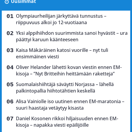
Uusimmat
Olympiaurheilijan järkyttävä tunnustus –
riippuvuus alkoi jo 12-vuotiaana
Yksi alppihiihdon suurimmista sanoi hyvästit – ura
päättyi karuun käänteeseen
Kaisa Mäkäräinen katosi vuorille – nyt tuli
ensimmäinen viesti
Oliver Helander lähetti kovan viestin ennen EM-
kisoja – ”Nyt Britteihin heittämään raketteja”
Suomalaishiihtäjä säväytti Norjassa – lähellä
palkintopallia hiihtotähtien keskellä
Alisa Vainiolle iso uutinen ennen EM-maratonia –
suuri haastaja vetäytyy kisasta
Daniel Kosonen rikkoi hiljaisuuden ennen EM-
kisoja – napakka viesti epäilijöille