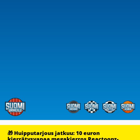
🎁 Huipputarjous jatkuu: 10 euron
kierrätysvapaa megakierros Reactoonz-