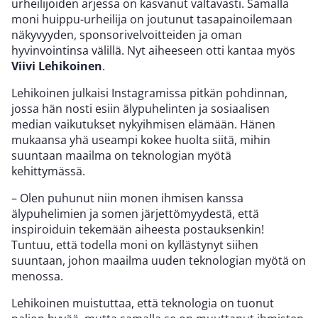
urheilijoiden arjessa on kasvanut valtavasti. Samalla
moni huippu-urheilija on joutunut tasapainoilemaan
näkyvyyden, sponsorivelvoitteiden ja oman
hyvinvointinsa välillä. Nyt aiheeseen otti kantaa myös
Viivi Lehikoinen
.
Lehikoinen julkaisi Instagramissa pitkän pohdinnan,
jossa hän nosti esiin älypuhelinten ja sosiaalisen
median vaikutukset nykyihmisen elämään. Hänen
mukaansa yhä useampi kokee huolta siitä, mihin
suuntaan maailma on teknologian myötä
kehittymässä.
– Olen puhunut niin monen ihmisen kanssa
älypuhelimien ja somen järjettömyydestä, että
inspiroiduin tekemään aiheesta postauksenkin!
Tuntuu, että todella moni on kyllästynyt siihen
suuntaan, johon maailma uuden teknologian myötä on
menossa.
Lehikoinen muistuttaa, että teknologia on tuonut