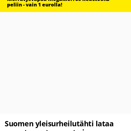
peliin - vain 1 eurolla!
Suomen yleisurheilutähti lataa