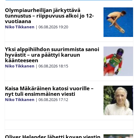
Olympiaurheilijan järkyttävä
tunnustus – riippuvuus alkoi jo 12-
vuotiaana
Niko Tikkanen
|
06.08.2026
19:20
Yksi alppihiihdon suurimmista sanoi
hyvästit – ura päättyi karuun
käänteeseen
Niko Tikkanen
|
06.08.2026
18:15
Kaisa Mäkäräinen katosi vuorille –
nyt tuli ensimmäinen viesti
Niko Tikkanen
|
06.08.2026
17:12
Oliver Helander lähetti kovan viestin