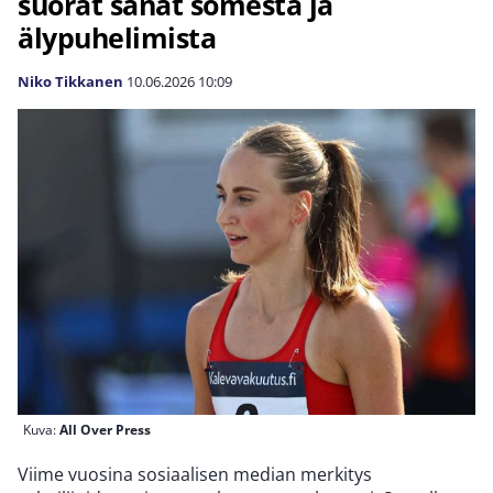
suorat sanat somesta ja
älypuhelimista
Niko Tikkanen
10.06.2026
10:09
Kuva:
All Over Press
Viime vuosina sosiaalisen median merkitys