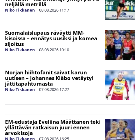
neljällä metrillä
Niko Tikkanen
|
08.08.2026
11:17
Suomalaislupaus räväytti MM-
kisoissa – ennätys uusiksi ja komea
sijoitus
Niko Tikkanen
|
08.08.2026
10:10
Norjan hiihtofanit saivat karun
uutisen – Johannes Kläbo vetäytyi
jättitapahtumasta
Niko Tikkanen
|
07.08.2026
17:27
EM-edustaja Eveliina Määttänen teki
yllättävän ratkaisun juuri ennen
arvokisoja
Niko Tikkanen
|
07.08.2026
16:25