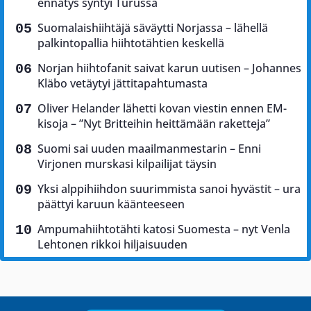
ennätys syntyi Turussa
Suomalaishiihtäjä säväytti Norjassa – lähellä
palkintopallia hiihtotähtien keskellä
Norjan hiihtofanit saivat karun uutisen – Johannes
Kläbo vetäytyi jättitapahtumasta
Oliver Helander lähetti kovan viestin ennen EM-
kisoja – ”Nyt Britteihin heittämään raketteja”
Suomi sai uuden maailmanmestarin – Enni
Virjonen murskasi kilpailijat täysin
Yksi alppihiihdon suurimmista sanoi hyvästit – ura
päättyi karuun käänteeseen
Ampumahiihtotähti katosi Suomesta – nyt Venla
Lehtonen rikkoi hiljaisuuden