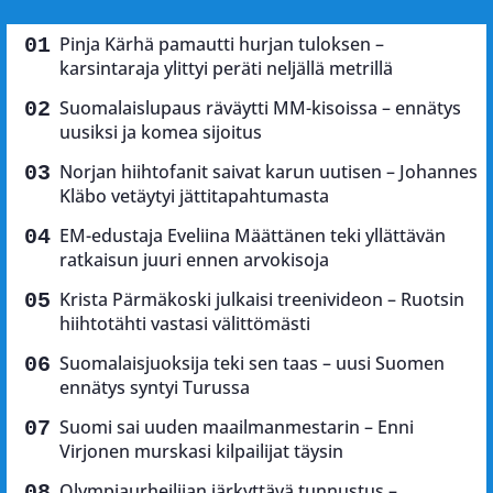
Pinja Kärhä pamautti hurjan tuloksen –
karsintaraja ylittyi peräti neljällä metrillä
Suomalaislupaus räväytti MM-kisoissa – ennätys
uusiksi ja komea sijoitus
Norjan hiihtofanit saivat karun uutisen – Johannes
Kläbo vetäytyi jättitapahtumasta
EM-edustaja Eveliina Määttänen teki yllättävän
ratkaisun juuri ennen arvokisoja
Krista Pärmäkoski julkaisi treenivideon – Ruotsin
hiihtotähti vastasi välittömästi
Suomalaisjuoksija teki sen taas – uusi Suomen
ennätys syntyi Turussa
Suomi sai uuden maailmanmestarin – Enni
Virjonen murskasi kilpailijat täysin
Olympiaurheilijan järkyttävä tunnustus –