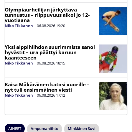
Olympiaurheilijan järkyttävä
tunnustus – riippuvuus alkoi jo 12-
vuotiaana
Niko Tikkanen
|
06.08.2026
19:20
Yksi alppihiihdon suurimmista sanoi
hyvästit – ura päättyi karuun
käänteeseen
Niko Tikkanen
|
06.08.2026
18:15
Kaisa Mäkäräinen katosi vuorille –
nyt tuli ensimmäinen viesti
Niko Tikkanen
|
06.08.2026
17:12
AIHEET
Ampumahiihto
Minkkinen Suvi