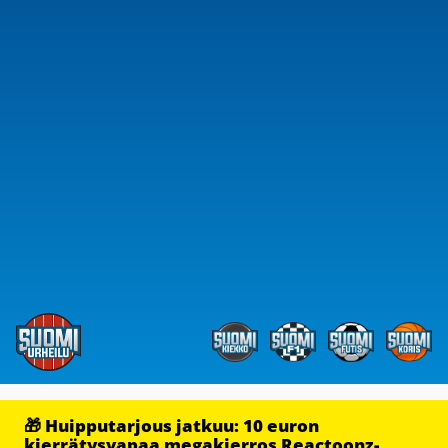
🎁 Huipputarjous jatkuu: 10 euron
kierrätysvapaa megakierros Reactoonz-