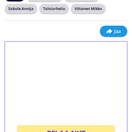
Sabule Annija
Talviurheilu
Viitanen Mikko
Jaa
1€ = 10€ arvosta
ilmaiskierroksia ilman
kierrätystä!
Talleta 1€
Saat heti 50 ilmaiskierrosta Tuohi 1000 -
peliin (arvo 0,20€ per kierros)!
Ei kierrätysvaatimusta!