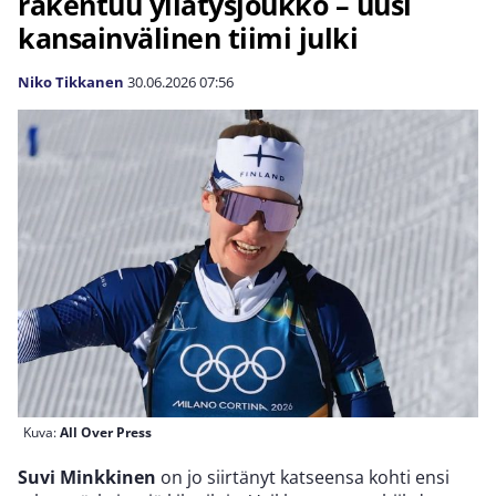
rakentuu yllätysjoukko – uusi
kansainvälinen tiimi julki
Niko Tikkanen
30.06.2026
07:56
Kuva:
All Over Press
Suvi Minkkinen
on jo siirtänyt katseensa kohti ensi