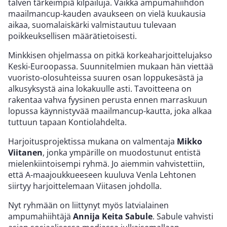
talven tärkeimpiä kilpailuja. Vaikka ampumahiihdon
maailmancup-kauden avaukseen on vielä kuukausia
aikaa, suomalaiskärki valmistautuu tulevaan
poikkeuksellisen määrätietoisesti.
Minkkisen ohjelmassa on pitkä korkeaharjoittelujakso
Keski-Euroopassa. Suunnitelmien mukaan hän viettää
vuoristo-olosuhteissa suuren osan loppukesästä ja
alkusyksystä aina lokakuulle asti. Tavoitteena on
rakentaa vahva fyysinen perusta ennen marraskuun
lopussa käynnistyvää maailmancup-kautta, joka alkaa
tuttuun tapaan Kontiolahdelta.
Harjoitusprojektissa mukana on valmentaja
Mikko
Viitanen
, jonka ympärille on muodostunut entistä
mielenkiintoisempi ryhmä. Jo aiemmin vahvistettiin,
että A-maajoukkueeseen kuuluva Venla Lehtonen
siirtyy harjoittelemaan Viitasen johdolla.
Nyt ryhmään on liittynyt myös latvialainen
ampumahiihtäjä
Annija Keita Sabule
. Sabule vahvisti