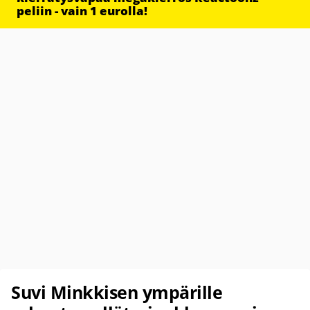
peliin - vain 1 eurolla!
Suvi Minkkisen ympärille