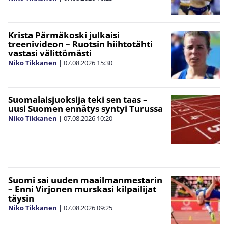
Krista Pärmäkoski julkaisi
treenivideon – Ruotsin hiihtotähti
vastasi välittömästi
Niko Tikkanen
|
07.08.2026
15:30
Suomalaisjuoksija teki sen taas –
uusi Suomen ennätys syntyi Turussa
Niko Tikkanen
|
07.08.2026
10:20
Suomi sai uuden maailmanmestarin
– Enni Virjonen murskasi kilpailijat
täysin
Niko Tikkanen
|
07.08.2026
09:25