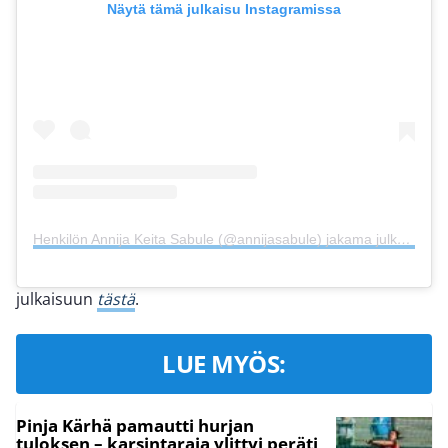
Näytä tämä julkaisu Instagramissa
Henkilön Annija Keita Sabule (@annijasabule) jakama julkaisu
julkaisuun
tästä
.
LUE MYÖS:
Pinja Kärhä pamautti hurjan
tuloksen – karsintaraja ylittyi peräti