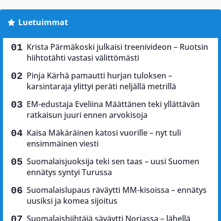
Luetuimmat
Krista Pärmäkoski julkaisi treenivideon – Ruotsin
hiihtotähti vastasi välittömästi
Pinja Kärhä pamautti hurjan tuloksen –
karsintaraja ylittyi peräti neljällä metrillä
EM-edustaja Eveliina Määttänen teki yllättävän
ratkaisun juuri ennen arvokisoja
Kaisa Mäkäräinen katosi vuorille – nyt tuli
ensimmäinen viesti
Suomalaisjuoksija teki sen taas – uusi Suomen
ennätys syntyi Turussa
Suomalaislupaus räväytti MM-kisoissa – ennätys
uusiksi ja komea sijoitus
Suomalaishiihtäjä säväytti Norjassa – lähellä