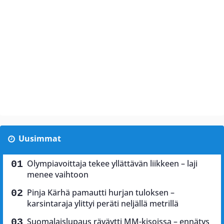
Uusimmat
Olympiavoittaja tekee yllättävän liikkeen – laji
menee vaihtoon
Pinja Kärhä pamautti hurjan tuloksen –
karsintaraja ylittyi peräti neljällä metrillä
Suomalaislupaus räväytti MM-kisoissa – ennätys