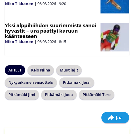
Niko Tikkanen
|
06.08.2026
19:20
Yksi alppihiihdon suurimmista sanoi
hyvästit – ura päättyi karuun
käänteeseen
Niko Tikkanen
|
06.08.2026
18:15
AIHEET
Kelo Niina
Muut lajit
Nykyaikainen viisiottelu
Pitkämäki Jessi
Pitkämäki Jimi
Pitkämäki Jooa
Pitkämäki Tero
Jaa