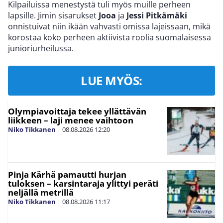
Kilpailuissa menestystä tuli myös muille perheen
lapsille. Jimin sisarukset
Jooa
ja
Jessi Pitkämäki
onnistuivat niin ikään vahvasti omissa lajeissaan, mikä
korostaa koko perheen aktiivista roolia suomalaisessa
junioriurheilussa.
LUE MYÖS:
Olympiavoittaja tekee yllättävän
liikkeen – laji menee vaihtoon
Niko Tikkanen
|
08.08.2026
12:20
Pinja Kärhä pamautti hurjan
tuloksen – karsintaraja ylittyi peräti
neljällä metrillä
Niko Tikkanen
|
08.08.2026
11:17