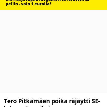
peliin - vain 1 eurolla!
Tero Pitkämäen poika räjäytti SE-