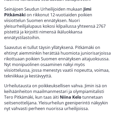
Seinäjoen Seudun Urheilijoiden mukaan
Jimi
Pitkämäki
on rikkonut 12-vuotiaiden poikien
viisiottelun Suomen ennätyksen. Nuori
yleisurheilijalupaus kokosi kilpailussa yhteensä 2767
pistettä ja kirjoitti nimensä ikäluokkansa
ennätystilastoihin.
Saavutus ei tullut täysin yllätyksenä. Pitkämäki on
ehtinyt aiemminkin herättää huomiota juniorisarjoissa
rikottuaan poikien Suomen ennätyksen aitajuoksussa.
Nyt monipuolinen osaaminen näkyi myös
viisiottelussa, jossa menestys vaatii nopeutta, voimaa,
tekniikkaa ja kestävyyttä.
Urheilutausta on poikkeuksellisen vahva. Jimin isä on
keihäänheiton maailmanmestari ja olympiamitalisti
Tero Pitkämäki, kun taas äiti
Niina Kelo
tunnetaan
seitsenottelijana. Yleisurheilun geeniperintö näkyykin
nyt vahvasti perheen nuorissa urheilijoissa.