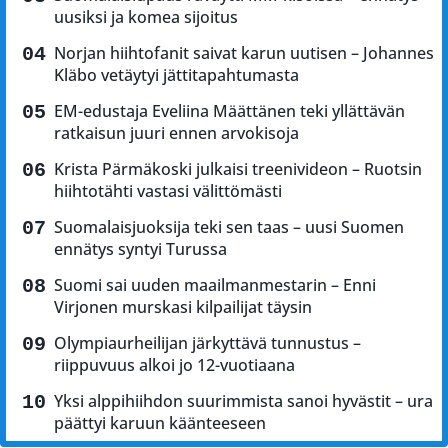
uusiksi ja komea sijoitus
Norjan hiihtofanit saivat karun uutisen – Johannes
Kläbo vetäytyi jättitapahtumasta
EM-edustaja Eveliina Määttänen teki yllättävän
ratkaisun juuri ennen arvokisoja
Krista Pärmäkoski julkaisi treenivideon – Ruotsin
hiihtotähti vastasi välittömästi
Suomalaisjuoksija teki sen taas – uusi Suomen
ennätys syntyi Turussa
Suomi sai uuden maailmanmestarin – Enni
Virjonen murskasi kilpailijat täysin
Olympiaurheilijan järkyttävä tunnustus –
riippuvuus alkoi jo 12-vuotiaana
Yksi alppihiihdon suurimmista sanoi hyvästit – ura
päättyi karuun käänteeseen