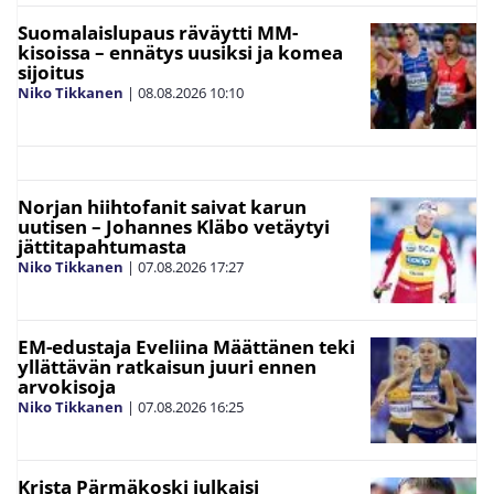
Suomalaislupaus räväytti MM-
kisoissa – ennätys uusiksi ja komea
sijoitus
Niko Tikkanen
|
08.08.2026
10:10
Norjan hiihtofanit saivat karun
uutisen – Johannes Kläbo vetäytyi
jättitapahtumasta
Niko Tikkanen
|
07.08.2026
17:27
EM-edustaja Eveliina Määttänen teki
yllättävän ratkaisun juuri ennen
arvokisoja
Niko Tikkanen
|
07.08.2026
16:25
Krista Pärmäkoski julkaisi