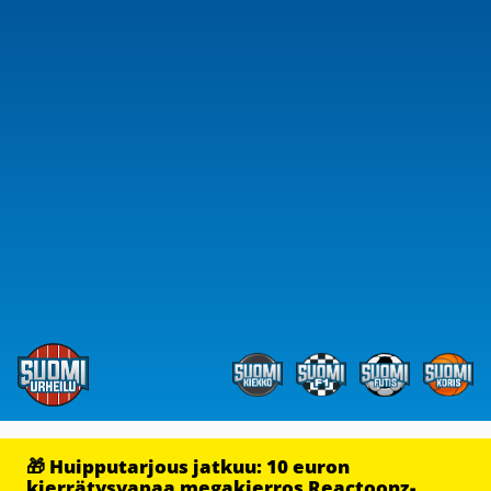
🎁 Huipputarjous jatkuu: 10 euron
kierrätysvapaa megakierros Reactoonz-