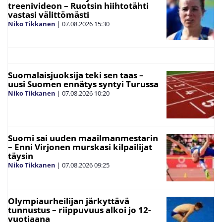
treenivideon – Ruotsin hiihtotähti
vastasi välittömästi
Niko Tikkanen
|
07.08.2026
15:30
Suomalaisjuoksija teki sen taas –
uusi Suomen ennätys syntyi Turussa
Niko Tikkanen
|
07.08.2026
10:20
Suomi sai uuden maailmanmestarin
– Enni Virjonen murskasi kilpailijat
täysin
Niko Tikkanen
|
07.08.2026
09:25
Olympiaurheilijan järkyttävä
tunnustus – riippuvuus alkoi jo 12-
vuotiaana