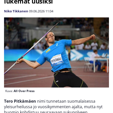
lukemat uusiksi
Niko Tikkanen
09.06.2026
11:04
Kuva:
All Over Press
Tero Pitkämäen
nimi tunnetaan suomalaisessa
yleisurheilussa jo vuosikymmenten ajalta, mutta nyt
huomio kohdistuu seuraavaan sukupolveen.