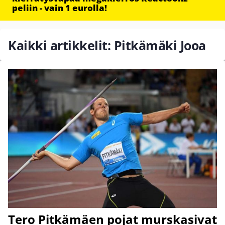
peliin - vain 1 eurolla!
Kaikki artikkelit: Pitkämäki Jooa
Tero Pitkämäen pojat murskasivat