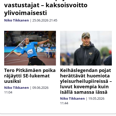
vastustajat – kaksoisvoitto
ylivoimaisesti
Niko Tikkanen
|
25.06.2026
21:45
Tero Pitkämäen poika
Keihäslegendan pojat
räjäytti SE-lukemat
herättävät huomiota
uusiksi
yleisurheilupiireissä –
luvut kovempia kuin
Niko Tikkanen
|
09.06.2026
isällä samassa iässä
11:04
Niko Tikkanen
|
19.05.2026
11:44