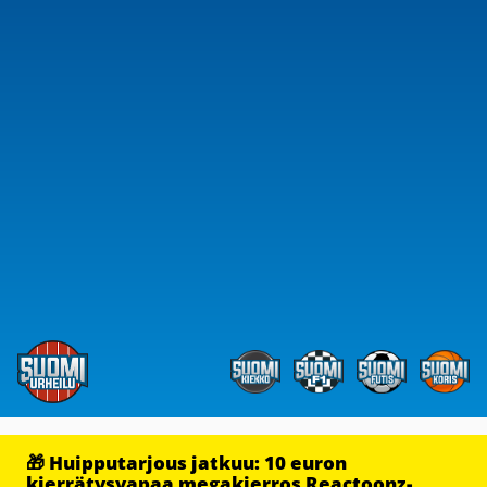
🎁 Huipputarjous jatkuu: 10 euron
kierrätysvapaa megakierros Reactoonz-