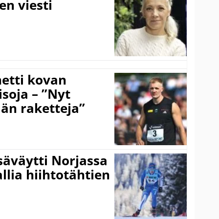
en viesti
hetti kovan
soja – ”Nyt
ään raketteja”
säväytti Norjassa
allia hiihtotähtien