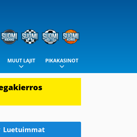
MUUT LAJIT
PIKAKASINOT
egakierros
Luetuimmat