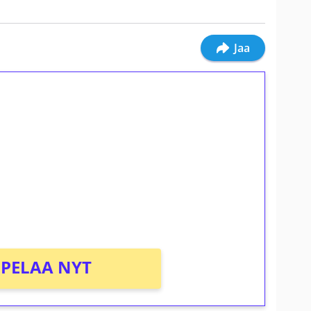
Jaa
ilmaiskierroksia ilman
osta Tuohi 1000 -peliin (arvo 0,20€ per
PELAA NYT