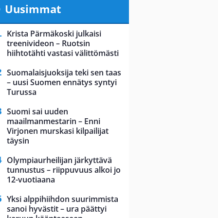
Uusimmat
Krista Pärmäkoski julkaisi
treenivideon – Ruotsin
hiihtotähti vastasi välittömästi
Suomalaisjuoksija teki sen taas
– uusi Suomen ennätys syntyi
Turussa
Suomi sai uuden
maailmanmestarin – Enni
Virjonen murskasi kilpailijat
täysin
Olympiaurheilijan järkyttävä
tunnustus – riippuvuus alkoi jo
12-vuotiaana
Yksi alppihiihdon suurimmista
sanoi hyvästit – ura päättyi