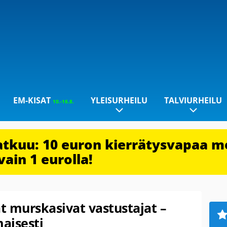
EM-KISAT
YLEISURHEILU
TALVIURHEILU
10.-16.8.
jatkuu: 10 euron kierrätysvapaa m
vain 1 eurolla!
t murskasivat vastustajat –
maisesti