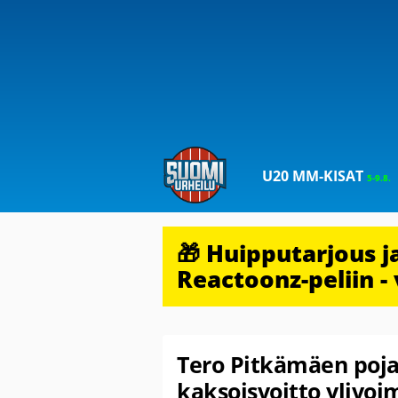
U20 MM-KISAT
5-9.8.
🎁 Huipputarjous 
Reactoonz-peliin - 
Tero Pitkämäen poja
kaksoisvoitto ylivoi