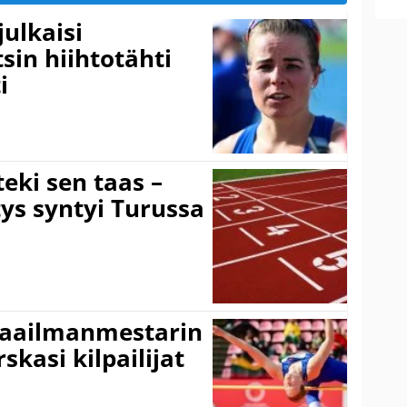
ulkaisi
sin hiihtotähti
i
eki sen taas –
ys syntyi Turussa
maailmanmestarin
skasi kilpailijat