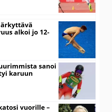
järkyttävä
uus alkoi jo 12-
suurimmista sanoi
tyi karuun
atosi vuorille –