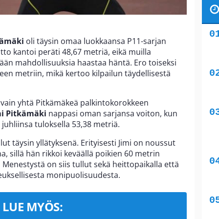
kämäki
oli täysin omaa luokkaansa P11-sarjan
tto kantoi peräti 48,67 metriä, eikä muilla
mitään mahdollisuuksia haastaa häntä. Ero toiseksi
en metriin, mikä kertoo kilpailun täydellisestä
y vain yhtä Pitkämäkeä palkintokorokkeen
mi Pitkämäki
nappasi oman sarjansa voiton, kun
juhliinsa tuloksella 53,38 metriä.
lut täysin yllätyksenä. Erityisesti Jimi on noussut
, sillä hän rikkoi keväällä poikien 60 metrin
enestystä on siis tullut sekä heittopaikalla että
euksellisesta monipuolisuudesta.
LUE MYÖS: