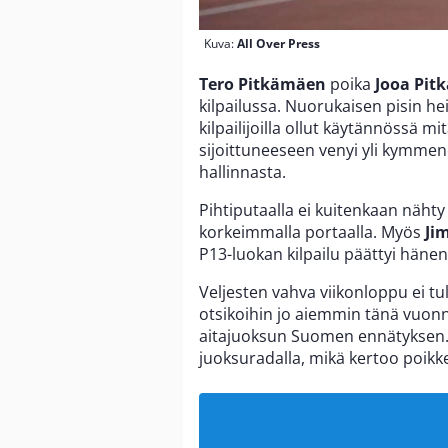
Kuva:
All Over Press
Tero Pitkämäen
poika
Jooa Pit
kilpailussa. Nuorukaisen pisin hei
kilpailijoilla ollut käytännössä 
sijoittuneeseen venyi yli kymmene
hallinnasta.
Pihtiputaalla ei kuitenkaan näht
korkeimmalla portaalla. Myös
Ji
P13-luokan kilpailu päättyi hänen 
Veljesten vahva viikonloppu ei tul
otsikoihin jo aiemmin tänä vuonna
aitajuoksun Suomen ennätyksen. M
juoksuradalla, mikä kertoo poikk