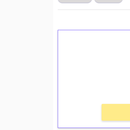
1€ = 10€ arvosta 
kierrätystä!
Talleta 1€
Saat heti 50 ilmaiskierr
kierros)!
Ei kierrätysvaatimusta!