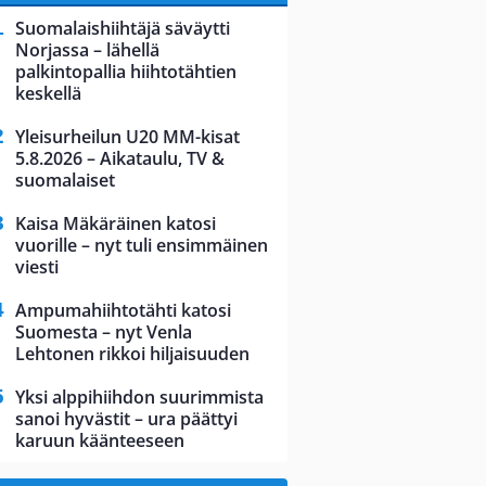
Suomalaishiihtäjä säväytti
Norjassa – lähellä
palkintopallia hiihtotähtien
keskellä
Yleisurheilun U20 MM-kisat
5.8.2026 – Aikataulu, TV &
suomalaiset
Kaisa Mäkäräinen katosi
vuorille – nyt tuli ensimmäinen
viesti
Ampumahiihtotähti katosi
Suomesta – nyt Venla
Lehtonen rikkoi hiljaisuuden
Yksi alppihiihdon suurimmista
sanoi hyvästit – ura päättyi
karuun käänteeseen