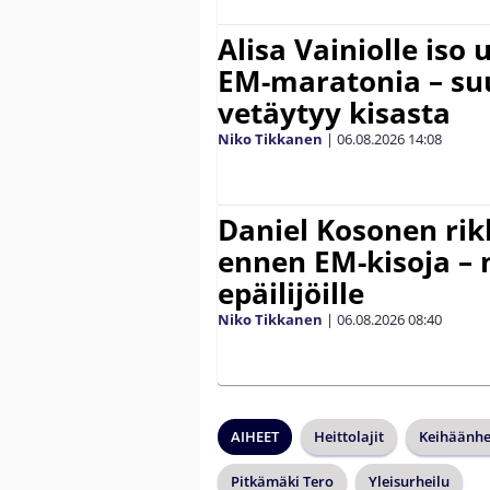
Alisa Vainiolle iso
EM-maratonia – suu
vetäytyy kisasta
Niko Tikkanen
|
06.08.2026
14:08
Daniel Kosonen rik
ennen EM-kisoja – 
epäilijöille
Niko Tikkanen
|
06.08.2026
08:40
AIHEET
Heittolajit
Keihäänhe
Pitkämäki Tero
Yleisurheilu