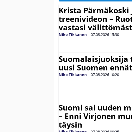
Krista Pärmäkoski j
treenivideon – Ruot
vastasi välittömäst
Niko Tikkanen
|
07.08.2026
15:30
Suomalaisjuoksija t
uusi Suomen ennät
Niko Tikkanen
|
07.08.2026
10:20
Suomi sai uuden 
– Enni Virjonen mur
täysin
Niko Tikkanen
|
07.08.2026
09:25