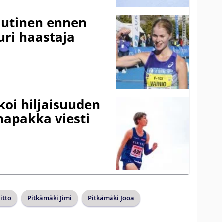
 uutinen ennen
ri haastaja
koi hiljaisuuden
napakka viesti
itto
Pitkämäki Jimi
Pitkämäki Jooa