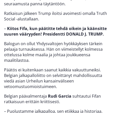
seuraamusta panna täytäntöön.
Ratkaisun jälkeen Trump iloitsi avoimesti omalla Truth
Social -alustallaan.
–
Kiitos Fifa, kun päätitte tehdä oikein ja käänsitte
suuren vääryyden! Presidentti DONALD J. TRUMP.
Balogun on ollut Yhdysvaltojen hyökkäyksen tärkein
pelaaja turnauksessa. Hän on viimeistellyt kolmessa
ottelussa kolme maalia ja johtaa joukkueensa
maalitilastoa.
Päätös ei kuitenkaan saanut kaikkia vakuuttuneiksi.
Belgian jalkapalloliitto on selvittänyt mahdollisuutta
viedä asian Urheilun kansainväliseen
vetoomustuomioistuimeen.
Belgian päävalmentaja
Rudi Garcia
suhtautui Fifan
ratkaisuun erittäin kriittisesti.
– Puolustamme jalkapalloa, sen etiikkaa ja historiaa.