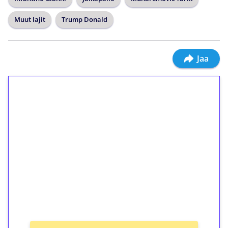
Muut lajit
Trump Donald
Jaa
1€ = 10€ arvosta
ilmaiskierroksia ilman
kierrätystä!
Talleta 1€
Saat heti 50 ilmaiskierrosta Tuohi 1000 -
peliin (arvo 0,20€ per kierros)!
Ei kierrätysvaatimusta!