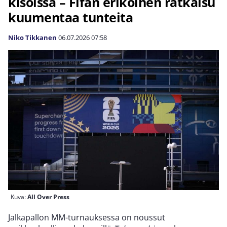
kisoissa – Fifan erikoinen ratkaisu
kuumentaa tunteita
Niko Tikkanen
06.07.2026
07:58
Kuva:
All Over Press
Jalkapallon MM-turnauksessa on noussut