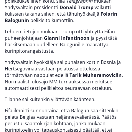
poikkeuksellinen kohu, sillä
Telegraphin
mukaan
Yhdysvaltain presidentti
Donald Trump
vaikutti
kulissien takana siihen, että tähtihyökkääjä
Folarin
Balogunin
pelikielto kumottiin.
Lehden tietojen mukaan Trump otti yhteyttä Fifan
puheenjohtajaan
Gianni Infantinoon
ja pyysi tätä
harkitsemaan uudelleen Balogunille määrättyä
kurinpitorangaistusta.
Yhdysvaltain hyökkääjä sai punaisen kortin Bosnia ja
Hertsegovinaa vastaan pelatussa ottelussa
törmättyään nappulat edellä
Tarik Muharemoviciin
.
Normaalisti ulosajo MM-turnauksessa merkitsee
automaattisesti pelikieltoa seuraavaan otteluun.
Tilanne sai kuitenkin yllättävän käänteen.
Fifa ilmoitti sunnuntaina, että Balogun saa sittenkin
pelata Belgiaa vastaan neljännesvälierässä. Päätös
perustui sääntökirjan kohtaan, jonka mukaan
kurinpitoelin voi tapauskohtaisesti päättää, ettei