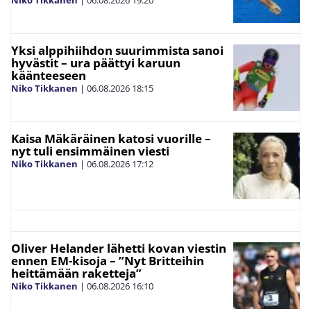
Niko Tikkanen
|
06.08.2026
19:20
Yksi alppihiihdon suurimmista sanoi
hyvästit – ura päättyi karuun
käänteeseen
Niko Tikkanen
|
06.08.2026
18:15
Kaisa Mäkäräinen katosi vuorille –
nyt tuli ensimmäinen viesti
Niko Tikkanen
|
06.08.2026
17:12
Oliver Helander lähetti kovan viestin
ennen EM-kisoja – ”Nyt Britteihin
heittämään raketteja”
Niko Tikkanen
|
06.08.2026
16:10