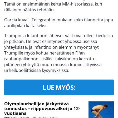
Tämä on ensimmäinen kerta MM-historiassa, kun
tällainen päätös tehdään.
Garcia kuvaili Telegraphin mukaan koko tilannetta jopa
aprillipilan kaltaiseksi.
Trumpin ja Infantinon läheiset välit ovat olleet tiedossa
jo pitkään. He ovat esiintyneet yhdessä useissa
yhteyksissä, ja Infantino on aiemmin myöntänyt
Trumpille myös kohua herättäneen Fifan
rauhanpalkinnon. Lisäksi kaksikon on kerrottu
pitäneen yhteyttä muun muassa Iraniin liittyvissä
urheilupoliittisissa kysymyksissä.
LUE MYÖS:
Olympiaurheilijan järkyttävä
tunnustus – riippuvuus alkoi jo 12-
vuotiaana