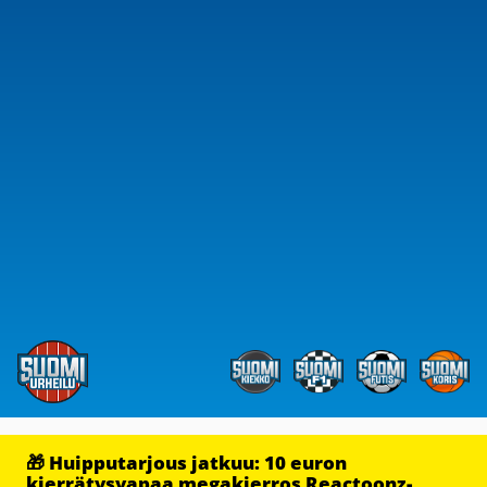
🎁 Huipputarjous jatkuu: 10 euron
kierrätysvapaa megakierros Reactoonz-