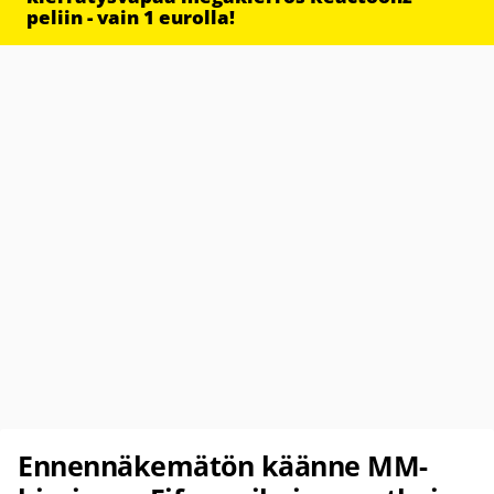
peliin - vain 1 eurolla!
Ennennäkemätön käänne MM-