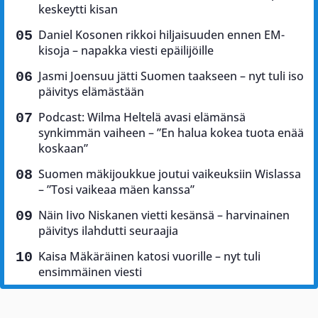
keskeytti kisan
Daniel Kosonen rikkoi hiljaisuuden ennen EM-
kisoja – napakka viesti epäilijöille
Jasmi Joensuu jätti Suomen taakseen – nyt tuli iso
päivitys elämästään
Podcast: Wilma Heltelä avasi elämänsä
synkimmän vaiheen – ”En halua kokea tuota enää
koskaan”
Suomen mäkijoukkue joutui vaikeuksiin Wislassa
– ”Tosi vaikeaa mäen kanssa”
Näin Iivo Niskanen vietti kesänsä – harvinainen
päivitys ilahdutti seuraajia
Kaisa Mäkäräinen katosi vuorille – nyt tuli
ensimmäinen viesti