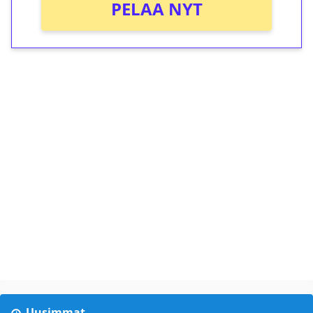
PELAA NYT
Uusimmat