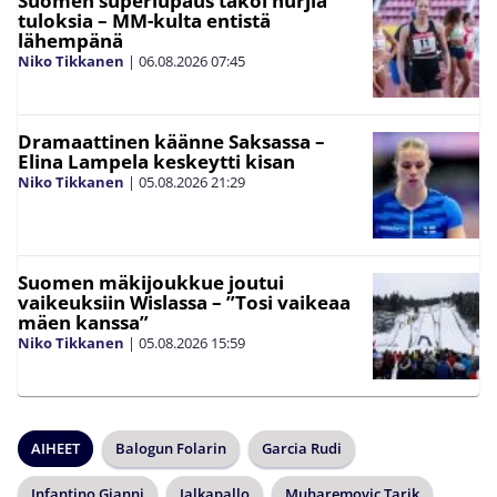
Suomen superlupaus takoi hurjia
tuloksia – MM-kulta entistä
lähempänä
Niko Tikkanen
|
06.08.2026
07:45
Dramaattinen käänne Saksassa –
Elina Lampela keskeytti kisan
Niko Tikkanen
|
05.08.2026
21:29
Suomen mäkijoukkue joutui
vaikeuksiin Wislassa – ”Tosi vaikeaa
mäen kanssa”
Niko Tikkanen
|
05.08.2026
15:59
AIHEET
Balogun Folarin
Garcia Rudi
Infantino Gianni
Jalkapallo
Muharemovic Tarik