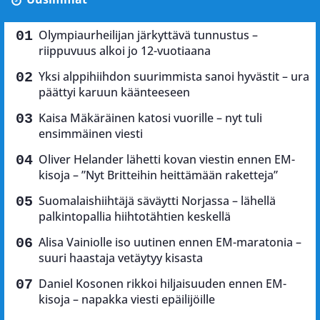
Olympiaurheilijan järkyttävä tunnustus –
riippuvuus alkoi jo 12-vuotiaana
Yksi alppihiihdon suurimmista sanoi hyvästit – ura
päättyi karuun käänteeseen
Kaisa Mäkäräinen katosi vuorille – nyt tuli
ensimmäinen viesti
Oliver Helander lähetti kovan viestin ennen EM-
kisoja – ”Nyt Britteihin heittämään raketteja”
Suomalaishiihtäjä säväytti Norjassa – lähellä
palkintopallia hiihtotähtien keskellä
Alisa Vainiolle iso uutinen ennen EM-maratonia –
suuri haastaja vetäytyy kisasta
Daniel Kosonen rikkoi hiljaisuuden ennen EM-
kisoja – napakka viesti epäilijöille