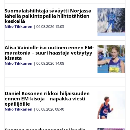
Suomalaishiihtäjä säväytti Norjassa –
lähellä palkintopallia hiihtotähtien
keskellä
Niko Tikkanen
|
06.08.2026
15:05
Alisa Vainiolle iso uutinen ennen EM-
maratonia – suuri haastaja vetäytyy
kisasta
Niko Tikkanen
|
06.08.2026
14:08
Daniel Kosonen rikkoi hiljaisuuden
ennen EM-kisoja – napakka viesti
epäilijöille
Niko Tikkanen
|
06.08.2026
08:40