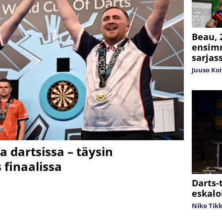
Beau, 2
ensim
sarjas
Juuso Ko
aa dartsissa – täysin
 finaalissa
Darts-t
eskalo
Niko Tik