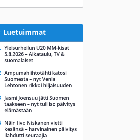
Luetuimmat
Yleisurheilun U20 MM-kisat
5.8.2026 – Aikataulu, TV &
suomalaiset
Ampumahiihtotähti katosi
Suomesta – nyt Venla
Lehtonen rikkoi hiljaisuuden
Jasmi Joensuu jätti Suomen
taakseen – nyt tuli iso päivitys
elämästään
Näin Iivo Niskanen vietti
kesänsä – harvinainen päivitys
ilahdutti seuraajia