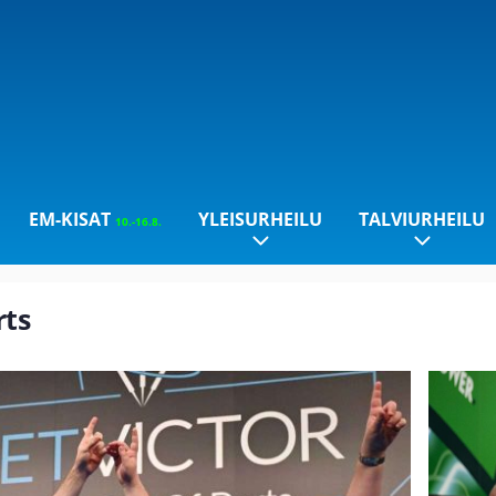
EM-KISAT
YLEISURHEILU
TALVIURHEILU
10.-16.8.
rts