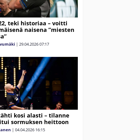
2, teki historiaa – voitti
mäisenä naisena ”miesten
sa”
ivumäki
|
29.04.2026
07:17
ähti kosi alasti – tilanne
itui sormuksen heittoon
kanen
|
04.04.2026
16:15