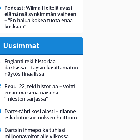
Podcast: Wilma Heltelä avasi
elämänsä synkimmän vaiheen
– ”En halua kokea tuota enää
koskaan”
Uusimmat
Englanti teki historiaa
dartsissa – täysin käsittämätön
näytös finaalissa
Beau, 22, teki historiaa – voitti
ensimmäisenä naisena
”miesten sarjassa”
Darts-tähti kosi alasti – tilanne
eskaloitui sormuksen heittoon
Dartsin ihmepoika tuhlasi
miljoonavoitot alle viikossa