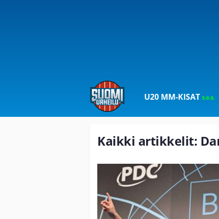
U20 MM-KISAT
5-9.8.
Kaikki artikkelit: Da