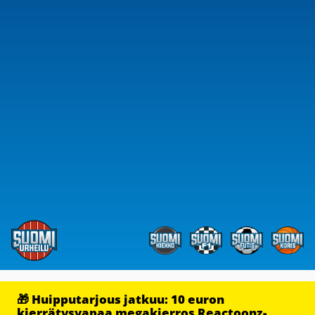
🎁 Huipputarjous jatkuu: 10 euron
kierrätysvapaa megakierros Reactoonz-