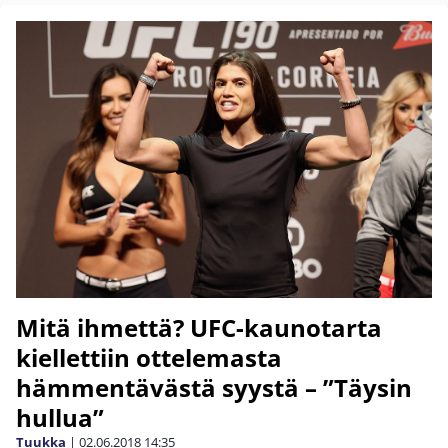
Mitä ihmettä? UFC-kaunotarta
kiellettiin ottelemasta
hämmentävästä syystä – ”Täysin
hullua”
Tuukka
|
02.06.2018
14:35