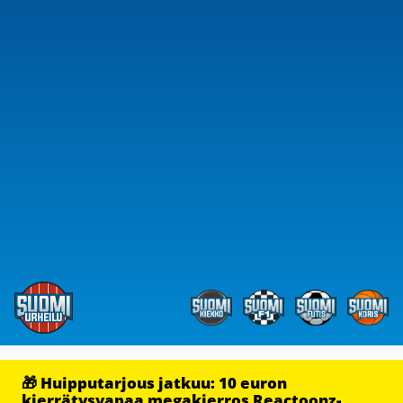
🎁 Huipputarjous jatkuu: 10 euron
kierrätysvapaa megakierros Reactoonz-