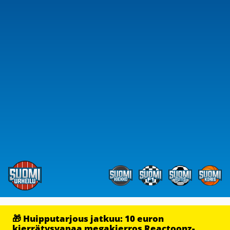
🎁 Huipputarjous jatkuu: 10 euron
kierrätysvapaa megakierros Reactoonz-