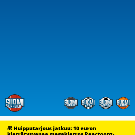
🎁 Huipputarjous jatkuu: 10 euron
kierrätysvapaa megakierros Reactoonz-