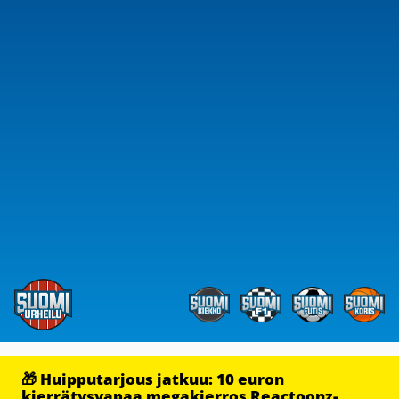
🎁 Huipputarjous jatkuu: 10 euron
kierrätysvapaa megakierros Reactoonz-