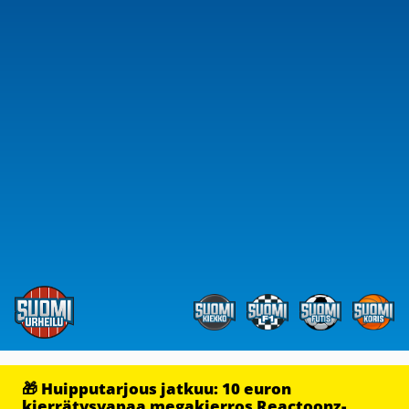
🎁 Huipputarjous jatkuu: 10 euron
kierrätysvapaa megakierros Reactoonz-