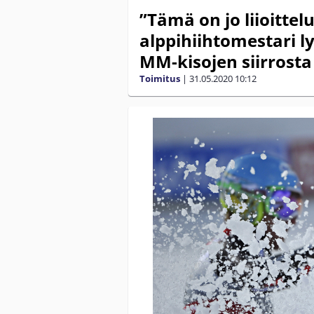
”Tämä on jo liioittel
alppihiihtomestari l
MM-kisojen siirrosta
Toimitus
|
31.05.2020
10:12