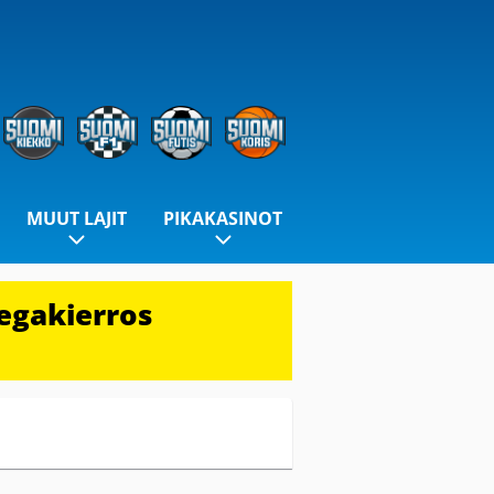
MUUT LAJIT
PIKAKASINOT
egakierros