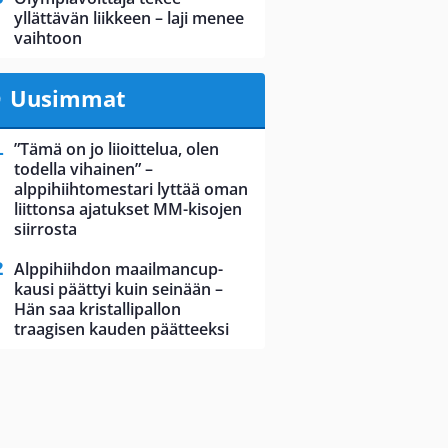
yllättävän liikkeen – laji menee
vaihtoon
Uusimmat
”Tämä on jo liioittelua, olen
todella vihainen” –
alppihiihtomestari lyttää oman
liittonsa ajatukset MM-kisojen
siirrosta
Alppihiihdon maailmancup-
kausi päättyi kuin seinään –
Hän saa kristallipallon
traagisen kauden päätteeksi