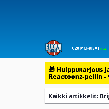
U20 MM-KISAT
5-9.8.
🎁 Huipputarjous 
Reactoonz-peliin - 
Kaikki artikkelit: B