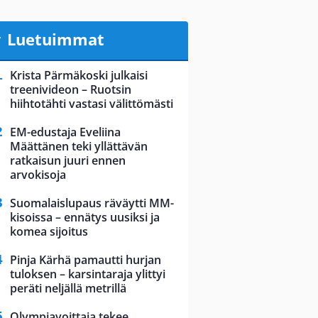
Luetuimmat
Krista Pärmäkoski julkaisi
treenivideon – Ruotsin
hiihtotähti vastasi välittömästi
EM-edustaja Eveliina
Määttänen teki yllättävän
ratkaisun juuri ennen
arvokisoja
Suomalaislupaus räväytti MM-
kisoissa – ennätys uusiksi ja
komea sijoitus
Pinja Kärhä pamautti hurjan
tuloksen – karsintaraja ylittyi
peräti neljällä metrillä
Olympiavoittaja tekee