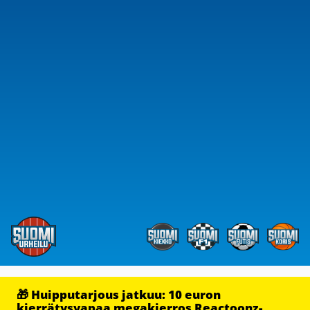
🎁 Huipputarjous jatkuu: 10 euron
kierrätysvapaa megakierros Reactoonz-