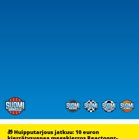
🎁 Huipputarjous jatkuu: 10 euron
kierrätysvapaa megakierros Reactoonz-